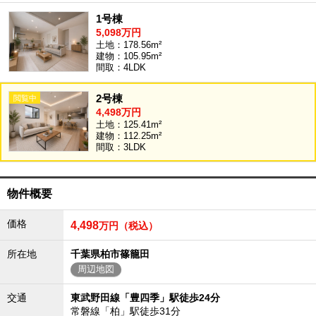
沖縄全域エリア
1号棟
5,098万円
沖縄全域エリアの新築一戸建
土地：178.56m²
沖縄全域エリアの中古一戸建
建物：105.95m²
沖縄全域エリアのマンション
間取：4LDK
沖縄全域エリアの土地
2号棟
4,498万円
土地：125.41m²
建物：112.25m²
お客様の声
間取：3LDK
全店舗営業社員募集！
物件概要
価格
4,498
万円（税込）
所在地
千葉県柏市篠籠田
周辺地図
交通
東武野田線「豊四季」駅徒歩24分
常磐線「柏」駅徒歩31分