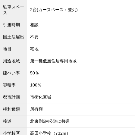
駐車スペー
2台(カースペース：並列)
ス
引渡時期
相談
国土法届出
不要
地目
宅地
用途地域
第一種低層住居専用地域
建ぺい率
50％
容積率
100％
都市計画
市街化区域
権利種類
所有権
接道
北東側5M公道に接道
小学校区
高田小学校（732m）