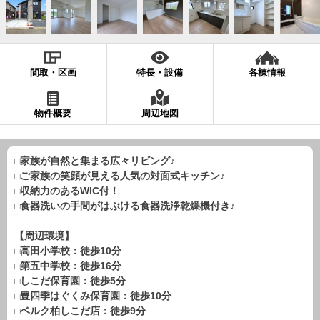
現地販売会情報
千葉本店
松戸支店
成田支店
木更津支店
東京支店
神奈川支店
沖縄支店
間取・区画
特長・設備
各棟情報
スタッフ紹介
物件概要
周辺地図
千葉本店
松戸支店
成田支店
木更津支店
東京支店
神奈川支店
沖縄支店
□家族が自然と集まる広々リビング♪
□ご家族の笑顔が見える人気の対面式キッチン♪
売却査定
会社案内
□収納力のあるWIC付！
お問い合わせ
サイトマップ
□食器洗いの手間がはぶける食器洗浄乾燥機付き♪
プライバシーポリシー
【周辺環境】
□高田小学校：徒歩10分
□第五中学校：徒歩16分
物件検索
□しこだ保育園：徒歩5分
□豊四季はぐくみ保育園：徒歩10分
新築一戸建
□ベルク柏しこだ店：徒歩9分
エリアから探す