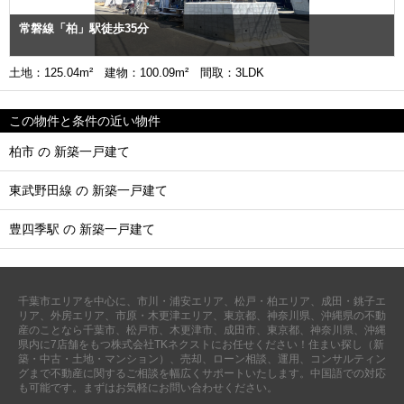
常磐線「柏」駅徒歩35分
土地：125.04m² 建物：100.09m² 間取：3LDK
この物件と条件の近い物件
柏市 の 新築一戸建て
東武野田線 の 新築一戸建て
豊四季駅 の 新築一戸建て
千葉市エリアを中心に、市川・浦安エリア、松戸・柏エリア、成田・銚子エ
リア、外房エリア、市原・木更津エリア、東京都、神奈川県、沖縄県の不動
産のことなら千葉市、松戸市、木更津市、成田市、東京都、神奈川県、沖縄
県内に7店舗をもつ株式会社TKネクストにお任せください！住まい探し（新
築・中古・土地・マンション）、売却、ローン相談、運用、コンサルティン
グまで不動産に関するご相談を幅広くサポートいたします。中国語での対応
も可能です。まずはお気軽にお問い合わせください。