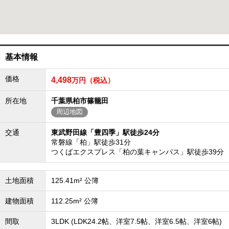
成田･銚子方面エリア
成田･銚子方面エリアの新築一戸建
成田･銚子方面エリアの中古一戸建
成田･銚子方面エリアのマンション
成田･銚子方面エリアの土地
基本情報
四街道･佐倉･八千代方面エリア
価格
4,498
万円（税込）
四街道･佐倉･八千代方面エリアの新築一戸建
四街道･佐倉･八千代方面エリアの中古一戸建
四街道･佐倉･八千代方面エリアのマンション
所在地
千葉県柏市篠籠田
四街道･佐倉･八千代方面エリアの土地
周辺地図
船橋･市川･浦安方面エリア
交通
東武野田線「豊四季」駅徒歩24分
船橋･市川･浦安方面エリアの新築一戸建
常磐線「柏」駅徒歩31分
船橋･市川･浦安方面エリアの中古一戸建
つくばエクスプレス「柏の葉キャンパス」駅徒歩39分
船橋･市川･浦安方面エリアのマンション
船橋･市川･浦安方面エリアの土地
土地面積
125.41m² 公簿
千葉市エリア
千葉市エリアの新築一戸建
建物面積
112.25m² 公簿
千葉市エリアの中古一戸建
千葉市エリアのマンション
間取
3LDK (LDK24.2帖、洋室7.5帖、洋室6.5帖、洋室6帖)
千葉市エリアの土地