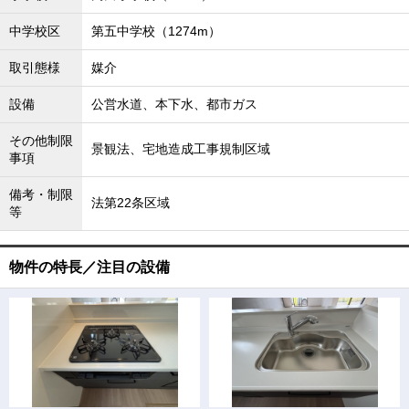
中学校区
第五中学校（1274m）
取引態様
媒介
設備
公営水道、本下水、都市ガス
その他制限
景観法、宅地造成工事規制区域
事項
備考・制限
法第22条区域
等
物件の特長／注目の設備