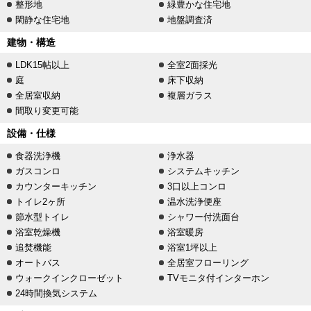
整形地
緑豊かな住宅地
閑静な住宅地
地盤調査済
建物・構造
LDK15帖以上
全室2面採光
庭
床下収納
全居室収納
複層ガラス
間取り変更可能
設備・仕様
食器洗浄機
浄水器
ガスコンロ
システムキッチン
カウンターキッチン
3口以上コンロ
トイレ2ヶ所
温水洗浄便座
節水型トイレ
シャワー付洗面台
浴室乾燥機
浴室暖房
追焚機能
浴室1坪以上
オートバス
全居室フローリング
ウォークインクローゼット
TVモニタ付インターホン
24時間換気システム