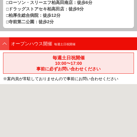
□ローソン・スリーエフ柏高田南店：徒歩6分
路線から探す
□ドラッグストアセキ柏高田店：徒歩9分
中古一戸建
□柏厚生総合病院：徒歩12分
□寺前第二公園：徒歩2分
エリアから探す
路線から探す
マンション
オープンハウス開催
毎週土日祝開催
エリアから探す
路線から探す
毎週土日祝開催
土 地
10:00〜17:00
事前に必ずお問い合わせください
エリアから探す
路線から探す
※案内員が常駐しておりませんので事前にお問い合わせください
エリアから物件検索
松戸･柏方面エリア
松戸･柏方面エリアの新築一戸建
松戸･柏方面エリアの中古一戸建
松戸･柏方面エリアのマンション
松戸･柏方面エリアの土地