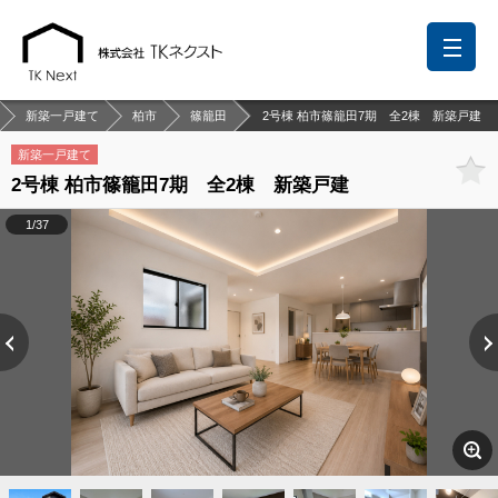
新築一戸建て
柏市
篠籠田
2号棟 柏市篠籠田7期 全2棟 新築戸建
新築一戸建て
2号棟 柏市篠籠田7期 全2棟 新築戸建
前回の履歴
検討リスト
保存した検索条件
1/37
中国語での対応も可能です
お問い合わせ
営業メールは固くお断りします
お知らせ
千葉本店
松戸支店
成田支店
木更津支店
東京支店
神奈川支店
沖縄支店