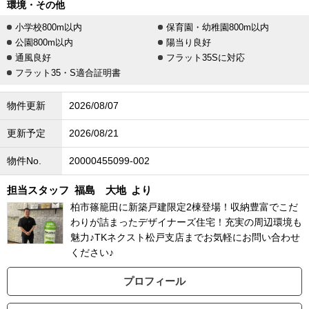
環境・その他
小学校800m以内
保育園・幼稚園800m以内
公園800m以内
陽当り良好
通風良好
フラット35Sに対応
フラット35・S適合証明書
物件更新
2026/08/07
更新予定
2026/08/21
物件No.
20000455099-002
担当スタッフ
福島 大地
より
柏市篠籠田に新築戸建限定2棟登場！収納豊富でこだ
わりが詰まったデザイナーズ住宅！充実の周辺環境も
魅力♪TKネクスト松戸支店までお気軽にお問い合わせ
ください♪
プロフィール