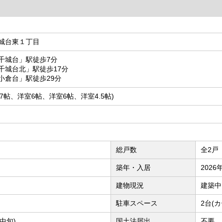
城台東１丁目
千城台」駅徒歩7分
千城台北」駅徒歩17分
小倉台」駅徒歩29分
洋室7帖、洋室6帖、洋室6帖、洋室4.5帖)
総戸数
全2戸
築年・入居
2026
建物現況
建築中
駐車スペース
2台(
中旬)
国土法届出
不要