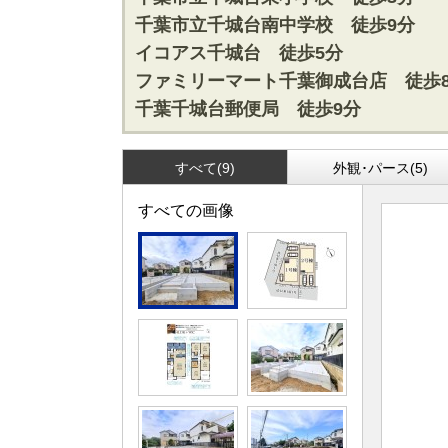
松戸･柏方面エリアの新築一戸建
成田･銚子
千葉市立千城台南中学校 徒歩9分
松戸･柏方面エリアの中古一戸建
成田･銚子
イコアス千城台 徒歩5分
松戸･柏方面エリアのマンション
成田･銚子
ファミリーマート千葉御成台店 徒歩
松戸･柏方面エリアの土地
成田･銚子
千葉千城台郵便局 徒歩9分
千葉市エリア
外房エリア
すべて(9)
外観･パース(5)
千葉市エリアの新築一戸建
外房エリア
千葉市エリアの中古一戸建
外房エリア
すべての画像
千葉市エリアのマンション
外房エリア
千葉市エリアの土地
外房エリア
神奈川全域エリア
沖縄全域エ
神奈川全域エリアの新築一戸建
沖縄全域エ
神奈川全域エリアの中古一戸建
沖縄全域エ
神奈川全域エリアのマンション
沖縄全域エ
神奈川全域エリアの土地
沖縄全域エ