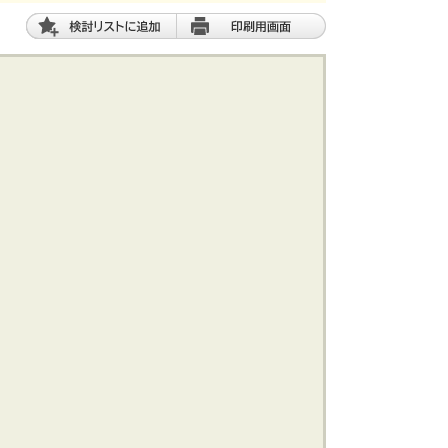
土 地
エリアから探す
路線から探す
船橋･市川･浦安方面エリア