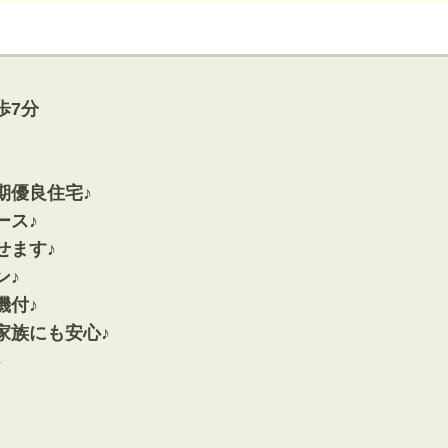
神奈川支店
沖縄支店
歩7分
期優良住宅♪
ース♪
せます♪
マンション
ン♪
探す
エリアから探す
す
路線から探す
機付♪
家族にも安心♪
♪
方面エリア
四街道･佐倉･八千代方面エリア