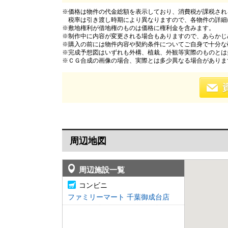
※価格は物件の代金総額を表示しており、消費税が課税される
税率は引き渡し時期により異なりますので、各物件の詳細
※敷地権利が借地権のものは価格に権利金を含みます。
※制作中に内容が変更される場合もありますので、あらかじ
※購入の前には物件内容や契約条件についてご自身で十分な
※完成予想図はいずれも外構、植栽、外観等実際のものとは
※ＣＧ合成の画像の場合、実際とは多少異なる場合がありま
周辺地図
周辺施設一覧
コンビニ
ファミリーマート 千葉御成台店