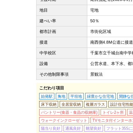
地目
宅地
建ぺい率
50％
都市計画
市街化区域
接道
南西側4.8M公道に接道
中学校区
千葉市立千城台南中学校
設備
公営水道、本下水、都
その他制限事項
景観法
こだわり項目
始発駅
角地
平坦地
緑豊かな住宅地
閑静な
床下収納
全居室収納
複層ガラス
設計住宅性
パントリー(食器・食品の収納庫)
トイレ2ヶ所
温
ウォークインクローゼット
TVモニタ付インターホ
陽当り良好
通風良好
眺望良好
フラット35S