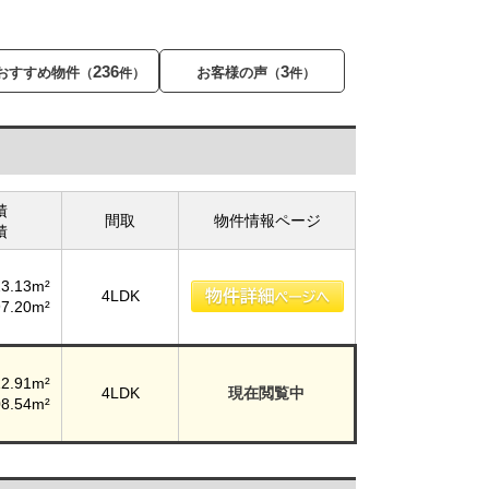
236
3
おすすめ物件
お客様の声
（
件）
（
件）
積
間取
物件情報ページ
積
23.13m²
4LDK
97.20m²
12.91m²
4LDK
現在閲覧中
08.54m²