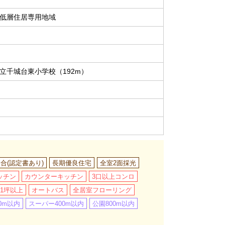
低層住居専用地域
立千城台東小学校（192m）
適合(認定書あり)
長期優良住宅
全室2面採光
ッチン
カウンターキッチン
3口以上コンロ
1坪以上
オートバス
全居室フローリング
0m以内
スーパー400m以内
公園800m以内