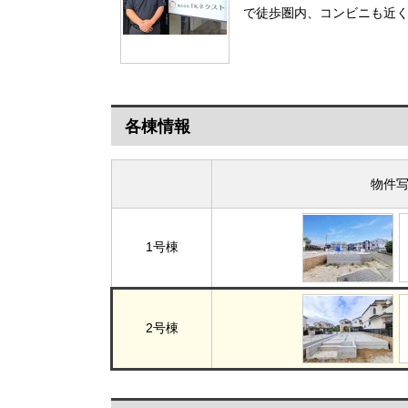
で徒歩圏内、コンビニも近く
各棟情報
物件
1号棟
2号棟