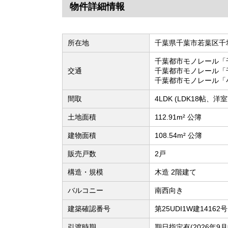
物件詳細情報
所在地
千葉県千葉市若葉区千
千葉都市モノレール「
交通
千葉都市モノレール「
千葉都市モノレール「
間取
4LDK (LDK18帖、
土地面積
112.91m² 公簿
建物面積
108.54m² 公簿
販売戸数
2戸
構造・規模
木造 2階建て
バルコニー
南西向き
建築確認番号
第25UDI1W建14162号
引渡時期
期日指定有(2026年9月