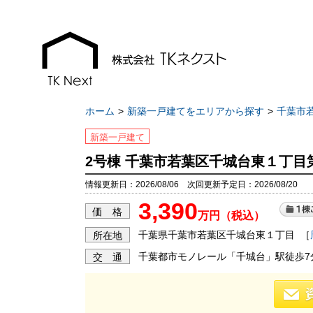
ホーム
新築一戸建てをエリアから探す
千葉市
新築一戸建て
2号棟 千葉市若葉区千城台東１丁目
お知らせ
現地販売会情報
情報更新日：2026/08/06 次回更新予定日：2026/08/20
3,390
千葉本店
千葉本店
価 格
万円（税込）
松戸支店
松戸支店
千葉県千葉市若葉区千城台東１丁目
［
所在地
成田支店
成田支店
千葉都市モノレール「千城台」駅徒歩7
交 通
木更津支店
木更津支店
東京支店
東京支店