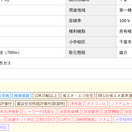
用途地域
第一種
容積率
100％
権利種類
所有権
小学校区
千葉市
（700m）
取引態様
媒介
市ガス
住宅地
南側道路
LDK15帖以上
省エネ・エコ住宅
BELS/省エネ基準
能評価付
建設住宅性能評価付(新築時)
浄水器
ガスコンロ
システムキ
水洗浄便座
シャワー付洗面台
浴室乾燥機
浴室暖房
追焚機能
浴室
ン
高速ネット対応
BS
CS
CATV
24時間換気システム
小学校80
に対応