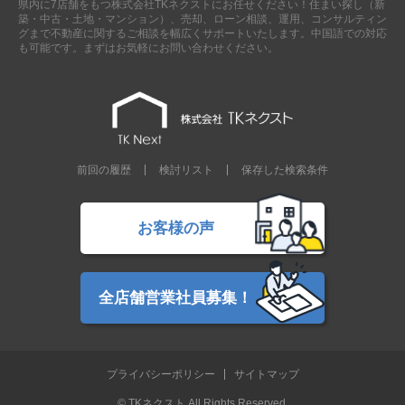
県内に7店舗をもつ株式会社TKネクストにお任せください！住まい探し（新
現地販売会情報
築・中古・土地・マンション）、売却、ローン相談、運用、コンサルティン
グまで不動産に関するご相談を幅広くサポートいたします。中国語での対応
千葉本店
松戸支店
成田支店
木更津支店
東京支店
も可能です。まずはお気軽にお問い合わせください。
神奈川支店
沖縄支店
スタッフ紹介
千葉本店
松戸支店
成田支店
木更津支店
東京支店
前回の履歴
検討リスト
保存した検索条件
神奈川支店
沖縄支店
売却査定
会社案内
お客様の声
お問い合わせ
サイトマップ
プライバシーポリシー
全店舗営業社員募集！
物件検索
プライバシーポリシー
サイトマップ
新築一戸建
エリアから探す
© TKネクスト All Rights Reserved.