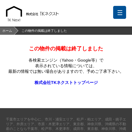
ホーム
この物件の掲載は終了しました
この物件の掲載は終了しました
前回の履歴
検討リスト
保存した検索条件
各検索エンジン（Yahoo・Google等）で
中国語での対応も可能です
表示されている情報については、
最新の情報では無い場合がありますので、
予めご了承下さい。
お問い合わせ
株式会社TKネクストトップページ
営業メールは固くお断りします
お知らせ
千葉本店
松戸支店
成田支店
木更津支店
東京支店
千葉市エリアを中心に、市川・浦安エリア、松戸・柏エリア、成田・銚子エ
神奈川支店
沖縄支店
リア、外房エリア、市原・木更津エリア、東京都、神奈川県、沖縄県の不動
産のことなら千葉市、松戸市、木更津市、成田市、東京都、神奈川県、沖縄