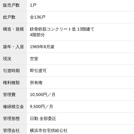
販売戸数
1戸
沖縄全域エリア
沖縄全域エリアの新築一戸建
総戸数
全136戸
沖縄全域エリアの中古一戸建
沖縄全域エリアのマンション
構造・規模
鉄骨鉄筋コンクリート造 13階建て
沖縄全域エリアの土地
4階部分
築年・入居
1969年8月築
お客様の声
現況
空室
引渡時期
即引渡可
全店舗営業社員募集！
権利種類
所有権
管理費
10,500円／月
修繕積立金
9,500円／月
管理形態
日勤 全部委託
管理会社
横浜市住宅供給公社