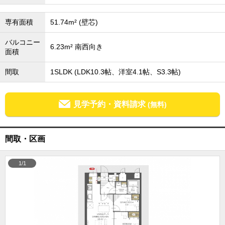
成田･銚子方面エリア
専有面積
51.74m² (壁芯)
成田･銚子方面エリアの新築一戸建
成田･銚子方面エリアの中古一戸建
成田･銚子方面エリアのマンション
バルコニー
6.23m² 南西向き
成田･銚子方面エリアの土地
面積
四街道･佐倉･八千代方面エリア
間取
1SLDK (LDK10.3帖、洋室4.1帖、S3.3帖)
四街道･佐倉･八千代方面エリアの新築一戸建
四街道･佐倉･八千代方面エリアの中古一戸建
四街道･佐倉･八千代方面エリアのマンション
見学予約・資料請求
(無料)
四街道･佐倉･八千代方面エリアの土地
船橋･市川･浦安方面エリア
船橋･市川･浦安方面エリアの新築一戸建
間取・区画
船橋･市川･浦安方面エリアの中古一戸建
船橋･市川･浦安方面エリアのマンション
船橋･市川･浦安方面エリアの土地
1/1
千葉市エリア
千葉市エリアの新築一戸建
千葉市エリアの中古一戸建
千葉市エリアのマンション
千葉市エリアの土地