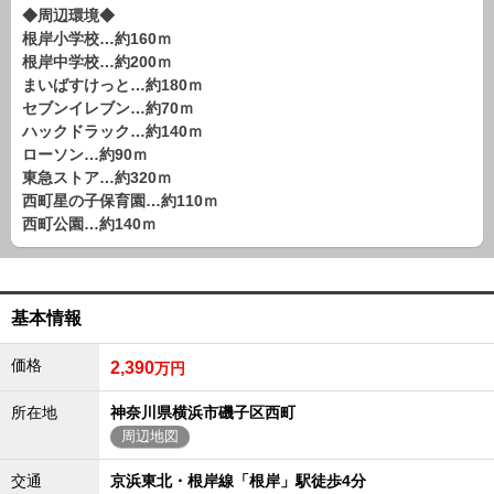
路線から探す
◆周辺環境◆
根岸小学校…約160ｍ
中古一戸建
根岸中学校…約200ｍ
エリアから探す
まいばすけっと…約180ｍ
路線から探す
セブンイレブン…約70ｍ
ハックドラック…約140ｍ
マンション
ローソン…約90ｍ
エリアから探す
東急ストア…約320ｍ
路線から探す
西町星の子保育園…約110ｍ
土 地
西町公園…約140ｍ
エリアから探す
路線から探す
基本情報
エリアから物件検索
価格
2,390
万円
松戸･柏方面エリア
所在地
神奈川県横浜市磯子区西町
松戸･柏方面エリアの新築一戸建
周辺地図
松戸･柏方面エリアの中古一戸建
松戸･柏方面エリアのマンション
交通
京浜東北・根岸線「根岸」駅徒歩4分
松戸･柏方面エリアの土地