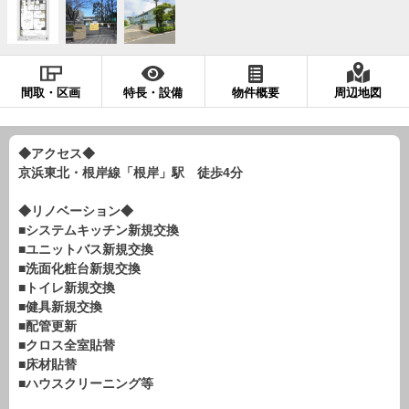
現地販売会情報
千葉本店
松戸支店
成田支店
木更津支店
東京支店
神奈川支店
沖縄支店
間取・区画
特長・設備
物件概要
周辺地図
スタッフ紹介
千葉本店
松戸支店
成田支店
木更津支店
東京支店
◆アクセス◆
京浜東北・根岸線「根岸」駅 徒歩4分
神奈川支店
沖縄支店
◆リノベーション◆
売却査定
会社案内
■システムキッチン新規交換
■ユニットバス新規交換
お問い合わせ
サイトマップ
■洗面化粧台新規交換
■トイレ新規交換
プライバシーポリシー
■健具新規交換
■配管更新
■クロス全室貼替
物件検索
■床材貼替
新築一戸建
■ハウスクリーニング等
エリアから探す