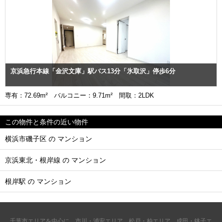
京浜急行本線「金沢文庫」駅バス13分「氷取沢」停歩6分
専有：72.69m² バルコニー：9.71m² 間取：2LDK
この物件と条件の近い物件
横浜市磯子区 の マンション
京浜東北・根岸線 の マンション
根岸駅 の マンション
千葉市エリアを中心に、市川・浦安エリア、松戸・柏エリア、成田・銚子エ