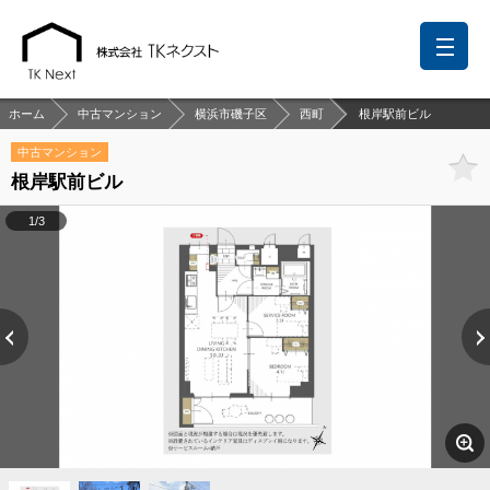
ホーム
中古マンション
横浜市磯子区
西町
根岸駅前ビル
中古マンション
根岸駅前ビル
前回の履歴
検討リスト
保存した検索条件
1/3
中国語での対応も可能です
お問い合わせ
営業メールは固くお断りします
お知らせ
千葉本店
松戸支店
成田支店
木更津支店
東京支店
神奈川支店
沖縄支店