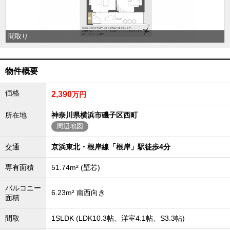
外房エリア
外房エリアの新築一戸建
外房エリアの中古一戸建
間取り
外房エリアのマンション
外房エリアの土地
内房エリア
物件概要
内房エリアの新築一戸建
内房エリアの中古一戸建
価格
2,390
万円
内房エリアのマンション
内房エリアの土地
所在地
神奈川県横浜市磯子区西町
東京全域エリア
周辺地図
東京全域エリアの新築一戸建
交通
京浜東北・根岸線「根岸」駅徒歩4分
東京全域エリアの中古一戸建
東京全域エリアのマンション
東京全域エリアの土地
専有面積
51.74m² (壁芯)
神奈川全域エリア
バルコニー
6.23m² 南西向き
面積
神奈川全域エリアの新築一戸建
神奈川全域エリアの中古一戸建
神奈川全域エリアのマンション
間取
1SLDK (LDK10.3帖、洋室4.1帖、S3.3帖)
神奈川全域エリアの土地