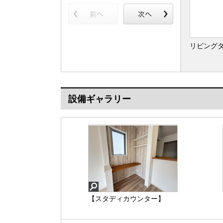
リビング
設備ギャラリー
【スタディカウンター】
【給湯器リモコン】