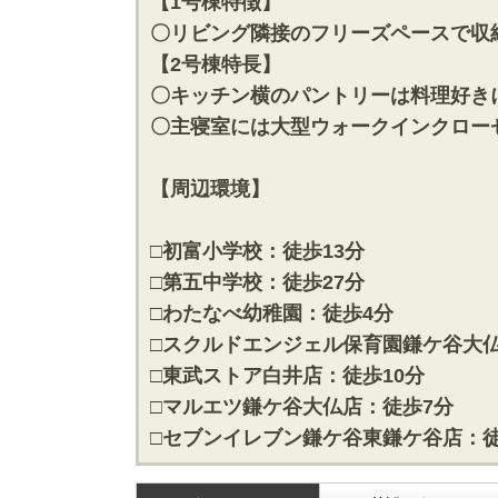
【1号棟特徴】
松戸･柏方面エリアの新築一戸建
成田･銚子
〇リビング隣接のフリーズペースで収納
松戸･柏方面エリアの中古一戸建
成田･銚子
【2号棟特長】
松戸･柏方面エリアのマンション
成田･銚子
〇キッチン横のパントリーは料理好き
松戸･柏方面エリアの土地
成田･銚子
〇主寝室には大型ウォークインクロー
千葉市エリア
外房エリア
【周辺環境】
千葉市エリアの新築一戸建
外房エリア
千葉市エリアの中古一戸建
外房エリア
千葉市エリアのマンション
外房エリア
□初富小学校：徒歩13分
千葉市エリアの土地
外房エリア
□第五中学校：徒歩27分
□わたなべ幼稚園：徒歩4分
神奈川全域エリア
沖縄全域エ
□スクルドエンジェル保育園鎌ケ谷大仏
神奈川全域エリアの新築一戸建
沖縄全域エ
□東武ストア白井店：徒歩10分
神奈川全域エリアの中古一戸建
沖縄全域エ
□マルエツ鎌ケ谷大仏店：徒歩7分
神奈川全域エリアのマンション
沖縄全域エ
神奈川全域エリアの土地
沖縄全域エ
□セブンイレブン鎌ケ谷東鎌ケ谷店：徒