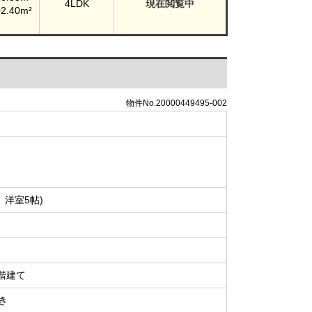
4LDK
現在閲覧中
02.40m²
物件No.20000449495-002
、洋室5帖)
2階建て
き