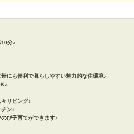
神奈川支店
沖縄支店
10分♪
マンション
世帯にも便利で暮らしやすい魅力的な住環境♪
探す
エリアから探す
K♪
す
路線から探す
々リビング♪
チン♪
びのび子育てができます♪
方面エリア
四街道･佐倉･八千代方面エリア