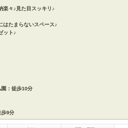
方面エリアの新築一戸建
四街道･佐倉･八千代方面エリアの新築一戸建
楽々♪見た目スッキリ♪
方面エリアの中古一戸建
四街道･佐倉･八千代方面エリアの中古一戸建
方面エリアのマンション
四街道･佐倉･八千代方面エリアのマンション
にはたまらないスペース♪
方面エリアの土地
四街道･佐倉･八千代方面エリアの土地
ゼット♪
内房エリア
の新築一戸建
内房エリアの新築一戸建
の中古一戸建
内房エリアの中古一戸建
のマンション
内房エリアのマンション
の土地
内房エリアの土地
リア
園：徒歩10分
リアの新築一戸建
リアの中古一戸建
リアのマンション
リアの土地
歩9分