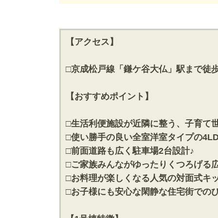
神奈川支店
神奈川支店
沖縄支店
沖縄支店
【アクセス】
□京成松戸線「鎌ケ谷大仏」駅まで徒歩
【おすすめポイント】
物件検索
新築一戸建
中古一戸建
□生活利便施設が近隣に整う、子育て
エリアから探す
エリアから
□使い勝手の良い全室洋室タイプの4LD
路線から探す
路線から探
□前面道路も広く駐車場2台設計♪
□ご家族みんながゆったりくつろげる広
□お料理が楽しくなる人気の対面式キッ
□お子様にも安心な閑静な住宅街での
エリアから物件検索
松戸･柏方面エリア
成田･銚子