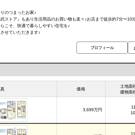
りのつまったお家♪
武ストア』もあり生活用品のお買い物も楽々♪お店まで徒歩約7分〜10分
らこそ、快適で暮らしやすい住宅を♪
させていただきます♪
プロフィール
土地面
写真
価格
建物面
1
3,699万円
1
1