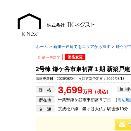
ホーム
新築一戸建てをエリアから探す
鎌ケ谷
新築一戸建て
2号棟 鎌ケ谷市東初富１期 新築戸
お知らせ
現地販売会情報
情報更新日：2026/08/04 次回更新予定日：2026/08/18
3,699
千葉本店
千葉本店
価 格
万円（税込）
松戸支店
松戸支店
千葉県鎌ケ谷市東初富５丁目
［
周辺地
所在地
成田支店
成田支店
京成松戸線「鎌ヶ谷大仏」駅徒歩10分
交 通
木更津支店
木更津支店
東京支店
東京支店