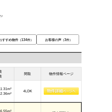
♪
134
3
おすすめ物件
お客様の声
（
件）
（
件）
積
間取
物件情報ページ
積
11.31m²
4LDK
02.36m²
16.55m²