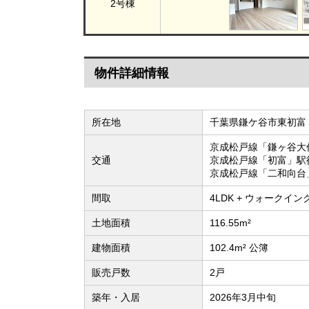
2号棟
物件詳細情報
所在地
千葉県鎌ケ谷市東初富
京成松戸線「鎌ヶ谷大
交通
京成松戸線「初富」駅
京成松戸線「二和向台
間取
4LDK + ウォークイ
土地面積
116.55m²
建物面積
102.4m² 公簿
販売戸数
2戸
築年・入居
2026年3月中旬