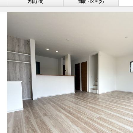
内観(26)
間取・区画(2)