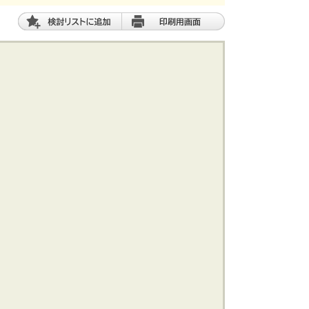
土 地
エリアから探す
路線から探す
船橋･市川･浦安方面エリア