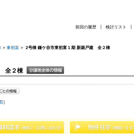
前回の履歴
検討リスト
前回の履歴
検討リスト
保存した検
市
東初富
2号棟 鎌ケ谷市東初富１期 新築戸建 全２棟
建 全２棟
スタッフ紹介
売却査定
千葉本店
会社案内
松戸支店
お問い合わせ
図
］
成田支店
サイトマップ
木更津支店
プライバシーポリシー
東京支店