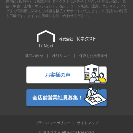
県内に7店舗をもつ株式会社TKネクストにお任せください！住まい探し（新
現地販売会情報
築・中古・土地・マンション）、売却、ローン相談、運用、コンサルティン
グまで不動産に関するご相談を幅広くサポートいたします。中国語での対応
千葉本店
松戸支店
成田支店
木更津支店
東京支店
も可能です。まずはお気軽にお問い合わせください。
神奈川支店
沖縄支店
スタッフ紹介
千葉本店
松戸支店
成田支店
木更津支店
東京支店
前回の履歴
検討リスト
保存した検索条件
神奈川支店
沖縄支店
売却査定
会社案内
お客様の声
お問い合わせ
サイトマップ
プライバシーポリシー
全店舗営業社員募集！
物件検索
プライバシーポリシー
サイトマップ
新築一戸建
エリアから探す
© TKネクスト All Rights Reserved.