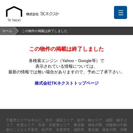
ホーム
この物件の掲載は終了しました
この物件の掲載は終了しました
前回の履歴
検討リスト
保存した検索条件
各検索エンジン（Yahoo・Google等）で
中国語での対応も可能です
表示されている情報については、
最新の情報では無い場合がありますので、
予めご了承下さい。
お問い合わせ
株式会社TKネクストトップページ
営業メールは固くお断りします
お知らせ
千葉本店
松戸支店
成田支店
木更津支店
東京支店
千葉市エリアを中心に、市川・浦安エリア、松戸・柏エリア、成田・銚子エ
神奈川支店
沖縄支店
リア、外房エリア、市原・木更津エリア、東京都、神奈川県、沖縄県の不動
産のことなら千葉市、松戸市、木更津市、成田市、東京都、神奈川県、沖縄