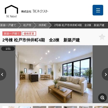
新築一戸建て
松戸市
仲井町
2号棟 松戸市仲井町4期 全2棟 新築戸建
新築一戸建て
価格変更
2号棟 松戸市仲井町4期 全2棟 新築戸建
前回の履歴
検討リスト
保存した検索条件
1/31
中国語での対応も可能です
お問い合わせ
営業メールは固くお断りします
お知らせ
千葉本店
松戸支店
成田支店
木更津支店
東京支店
神奈川支店
沖縄支店