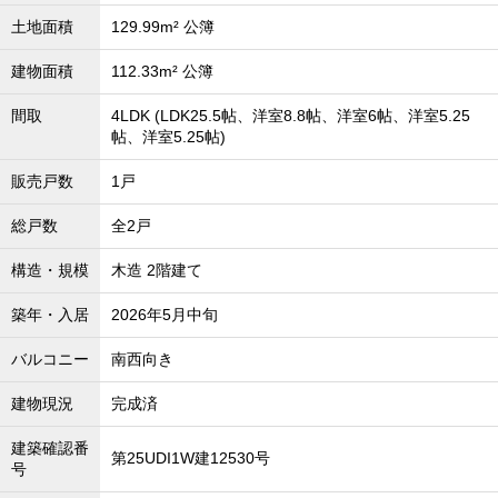
沖縄全域エリア
土地面積
129.99m² 公簿
沖縄全域エリアの新築一戸建
建物面積
112.33m² 公簿
沖縄全域エリアの中古一戸建
沖縄全域エリアのマンション
沖縄全域エリアの土地
間取
4LDK (LDK25.5帖、洋室8.8帖、洋室6帖、洋室5.25
帖、洋室5.25帖)
販売戸数
1戸
お客様の声
総戸数
全2戸
構造・規模
木造 2階建て
全店舗営業社員募集！
築年・入居
2026年5月中旬
バルコニー
南西向き
建物現況
完成済
建築確認番
第25UDI1W建12530号
号