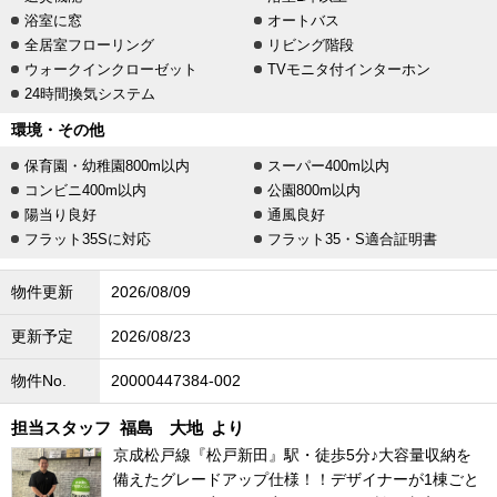
浴室に窓
オートバス
全居室フローリング
リビング階段
ウォークインクローゼット
TVモニタ付インターホン
24時間換気システム
環境・その他
保育園・幼稚園800m以内
スーパー400m以内
コンビニ400m以内
公園800m以内
陽当り良好
通風良好
フラット35Sに対応
フラット35・S適合証明書
物件更新
2026/08/09
更新予定
2026/08/23
物件No.
20000447384-002
担当スタッフ
福島 大地
より
京成松戸線『松戸新田』駅・徒歩5分♪大容量収納を
備えたグレードアップ仕様！！デザイナーが1棟ごと