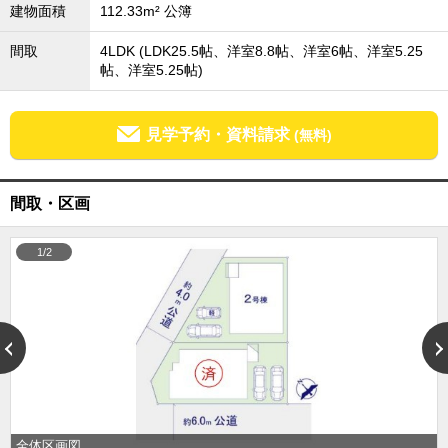
建物面積
112.33m² 公簿
成田･銚子方面エリア
成田･銚子方面エリアの新築一戸建
間取
4LDK (LDK25.5帖、洋室8.8帖、洋室6帖、洋室5.25
成田･銚子方面エリアの中古一戸建
帖、洋室5.25帖)
成田･銚子方面エリアのマンション
成田･銚子方面エリアの土地
四街道･佐倉･八千代方面エリア
見学予約・資料請求
(無料)
四街道･佐倉･八千代方面エリアの新築一戸建
四街道･佐倉･八千代方面エリアの中古一戸建
四街道･佐倉･八千代方面エリアのマンション
間取・区画
四街道･佐倉･八千代方面エリアの土地
船橋･市川･浦安方面エリア
1/2
船橋･市川･浦安方面エリアの新築一戸建
船橋･市川･浦安方面エリアの中古一戸建
船橋･市川･浦安方面エリアのマンション
船橋･市川･浦安方面エリアの土地
千葉市エリア
千葉市エリアの新築一戸建
千葉市エリアの中古一戸建
千葉市エリアのマンション
千葉市エリアの土地
全体区画図