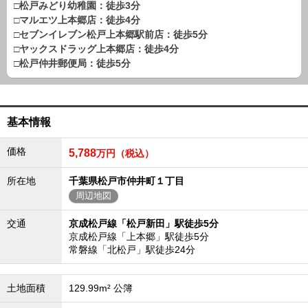
□松戸みどり幼稚園：徒歩3分
路線から探す
□マルエツ上本郷店：徒歩4分
中古一戸建
□セブンイレブン松戸上本郷駅前店：徒歩5分
□ヤックスドラッグ上本郷店：徒歩4分
エリアから探す
路線から探す
□松戸仲井郵便局：徒歩5分
マンション
エリアから探す
路線から探す
基本情報
土 地
価格
5,788
万円（税込）
エリアから探す
路線から探す
所在地
千葉県松戸市仲井町１丁目
周辺地図
エリアから物件検索
交通
京成松戸線「松戸新田」駅徒歩5分
京成松戸線「上本郷」駅徒歩5分
松戸･柏方面エリア
常磐線「北松戸」駅徒歩24分
松戸･柏方面エリアの新築一戸建
松戸･柏方面エリアの中古一戸建
土地面積
129.99m² 公簿
松戸･柏方面エリアのマンション
松戸･柏方面エリアの土地