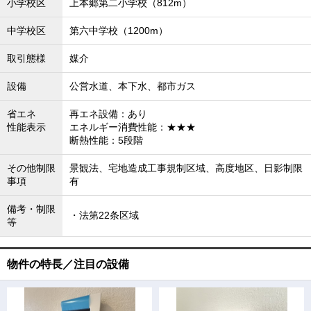
小学校区
上本郷第二小学校（812m）
中学校区
第六中学校（1200m）
取引態様
媒介
設備
公営水道、本下水、都市ガス
省エネ
再エネ設備：あり
性能表示
エネルギー消費性能：★★★
断熱性能：5段階
その他制限
景観法、宅地造成工事規制区域、高度地区、日影制限
事項
有
備考・制限
・法第22条区域
等
物件の特長／注目の設備