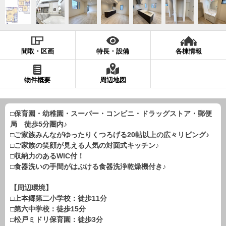
現地販売会情報
千葉本店
松戸支店
成田支店
木更津支店
東京支店
神奈川支店
沖縄支店
間取・区画
特長・設備
各棟情報
スタッフ紹介
物件概要
周辺地図
千葉本店
松戸支店
成田支店
木更津支店
東京支店
神奈川支店
沖縄支店
□保育園・幼稚園・スーパー・コンビニ・ドラッグストア・郵便
局 徒歩5分圏内♪
売却査定
会社案内
□ご家族みんながゆったりくつろげる20帖以上の広々リビング♪
お問い合わせ
サイトマップ
□ご家族の笑顔が見える人気の対面式キッチン♪
□収納力のあるWIC付！
プライバシーポリシー
□食器洗いの手間がはぶける食器洗浄乾燥機付き♪
【周辺環境】
物件検索
□上本郷第二小学校：徒歩11分
□第六中学校：徒歩15分
新築一戸建
□松戸ミドリ保育園：徒歩3分
エリアから探す