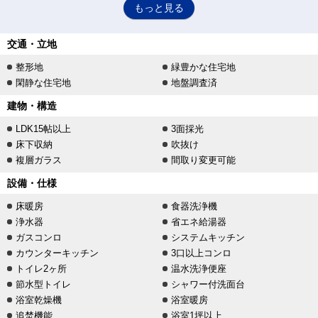
もっと見る
交通・立地
整形地
緑豊かな住宅地
閑静な住宅地
地盤調査済
建物・構造
LDK15帖以上
3面採光
床下収納
吹抜け
複層ガラス
間取り変更可能
設備・仕様
床暖房
食器洗浄機
浄水器
省エネ給湯器
ガスコンロ
システムキッチン
カウンターキッチン
3口以上コンロ
トイレ2ヶ所
温水洗浄便座
節水型トイレ
シャワー付洗面台
浴室乾燥機
浴室暖房
追焚機能
浴室1坪以上