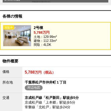
外房エリア
外房エリアの新築一戸建
各棟の情報
外房エリアの中古一戸建
外房エリアのマンション
外房エリアの土地
2号棟
5,788万円
内房エリア
土地：129.99m²
内房エリアの新築一戸建
建物：112.33m²
内房エリアの中古一戸建
間取：4LDK
内房エリアのマンション
内房エリアの土地
東京全域エリア
物件概要
東京全域エリアの新築一戸建
価格
5,788
東京全域エリアの中古一戸建
万円（税込）
東京全域エリアのマンション
東京全域エリアの土地
所在地
千葉県松戸市仲井町１丁目
周辺地図
神奈川全域エリア
神奈川全域エリアの新築一戸建
交通
京成松戸線「松戸新田」駅徒歩5分
神奈川全域エリアの中古一戸建
京成松戸線「上本郷」駅徒歩5分
神奈川全域エリアのマンション
常磐線「北松戸」駅徒歩24分
神奈川全域エリアの土地