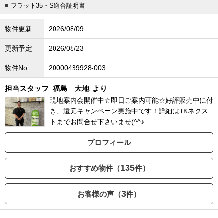
フラット35・S適合証明書
物件更新
2026/08/09
更新予定
2026/08/23
物件No.
20000439928-003
担当スタッフ
福島 大地
より
現地案内会開催中☆即日ご案内可能☆好評販売中に付
き、還元キャンペーン実施中です！詳細はTKネクス
トまでお問合せ下さいませ(^^♪
プロフィール
135
おすすめ物件（
件）
3
お客様の声（
件）