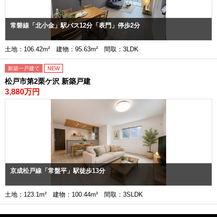
常磐線「北小金」駅バス12分「表門」停歩2分
土地：106.42m² 建物：95.63m² 間取：3LDK
新築一戸建て
NEW
松戸市第2栗ケ沢 新築戸建
3,880万円
京成松戸線「常盤平」駅徒歩13分
土地：123.1m² 建物：100.44m² 間取：3SLDK