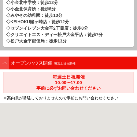
◇小金北中学校：徒歩12分
路線から探す
◇小金北保育所：徒歩8分
中古一戸建
◇みやぞの幼稚園：徒歩13分
◇KEIHOKU鰭ヶ崎店：徒歩12分
エリアから探す
路線から探す
◇セブンイレブン大金平2丁目店：徒歩8分
◇クリエイトエス・ディー松戸大金平店：徒歩7分
マンション
◇松戸大金平郵便局：徒歩13分
エリアから探す
路線から探す
土 地
オープンハウス開催
毎週土日祝開催
エリアから探す
路線から探す
毎週土日祝開催
10:00〜17:00
事前に必ずお問い合わせください
エリアから物件検索
※案内員が常駐しておりませんので事前にお問い合わせください
松戸･柏方面エリア
松戸･柏方面エリアの新築一戸建
松戸･柏方面エリアの中古一戸建
松戸･柏方面エリアのマンション
松戸･柏方面エリアの土地