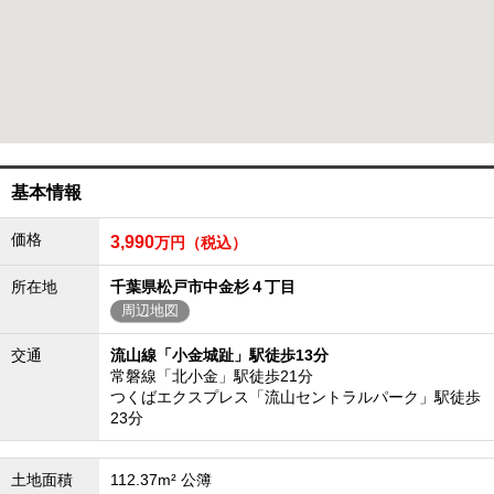
成田･銚子方面エリア
成田･銚子方面エリアの新築一戸建
成田･銚子方面エリアの中古一戸建
成田･銚子方面エリアのマンション
成田･銚子方面エリアの土地
四街道･佐倉･八千代方面エリア
四街道･佐倉･八千代方面エリアの新築一戸建
基本情報
四街道･佐倉･八千代方面エリアの中古一戸建
四街道･佐倉･八千代方面エリアのマンション
四街道･佐倉･八千代方面エリアの土地
価格
3,990
万円（税込）
船橋･市川･浦安方面エリア
所在地
千葉県松戸市中金杉４丁目
船橋･市川･浦安方面エリアの新築一戸建
周辺地図
船橋･市川･浦安方面エリアの中古一戸建
船橋･市川･浦安方面エリアのマンション
交通
流山線「小金城趾」駅徒歩13分
船橋･市川･浦安方面エリアの土地
常磐線「北小金」駅徒歩21分
千葉市エリア
つくばエクスプレス「流山セントラルパーク」駅徒歩
23分
千葉市エリアの新築一戸建
千葉市エリアの中古一戸建
千葉市エリアのマンション
土地面積
112.37m² 公簿
千葉市エリアの土地