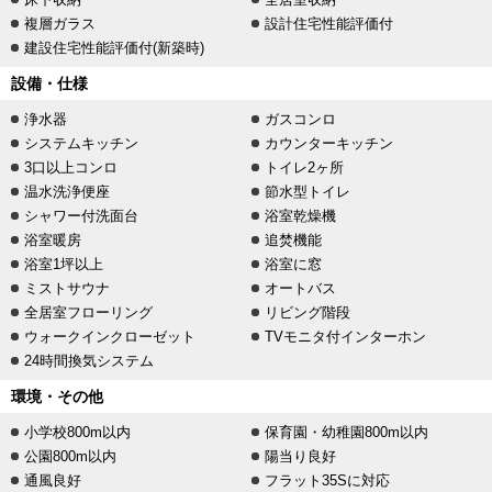
複層ガラス
設計住宅性能評価付
建設住宅性能評価付(新築時)
設備・仕様
浄水器
ガスコンロ
システムキッチン
カウンターキッチン
3口以上コンロ
トイレ2ヶ所
温水洗浄便座
節水型トイレ
シャワー付洗面台
浴室乾燥機
浴室暖房
追焚機能
浴室1坪以上
浴室に窓
ミストサウナ
オートバス
全居室フローリング
リビング階段
ウォークインクローゼット
TVモニタ付インターホン
24時間換気システム
環境・その他
小学校800m以内
保育園・幼稚園800m以内
公園800m以内
陽当り良好
通風良好
フラット35Sに対応