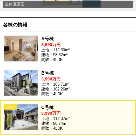
全体区画図
沖縄全域エリア
沖縄全域エリアの新築一戸建
沖縄全域エリアの中古一戸建
各棟の情報
沖縄全域エリアのマンション
沖縄全域エリアの土地
A号棟
3,690万円
土地：112.30m²
建物：98.32m²
お客様の声
間取：4LDK
B号棟
3,990万円
全店舗営業社員募集！
土地：103.71m²
建物：102.26m²
間取：4LDK
C号棟
3,990万円
土地：112.37m²
建物：98.74m²
間取：4LDK