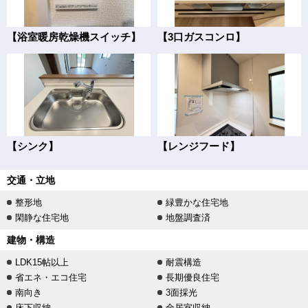
【浴室暖房乾燥機スイッチ】
【3口ガスコンロ】
【シンク】
【レンジフード】
交通・立地
整形地
緑豊かな住宅地
閑静な住宅地
地盤調査済
建物・構造
LDK15帖以上
耐震構造
省エネ・エコ住宅
長期優良住宅
南向き
3面採光
床下収納
全居室収納