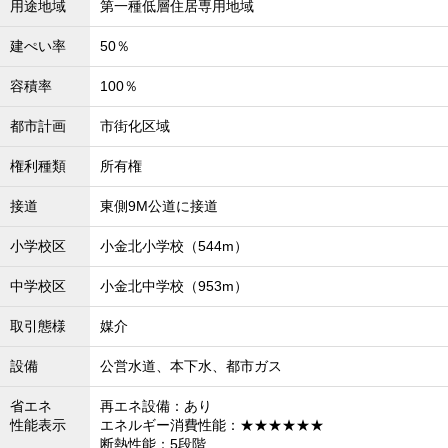
用途地域
第一種低層住居専用地域
建ぺい率
50％
容積率
100％
都市計画
市街化区域
権利種類
所有権
接道
東側9M公道に接道
小学校区
小金北小学校（544m）
中学校区
小金北中学校（953m）
取引態様
媒介
設備
公営水道、本下水、都市ガス
省エネ
再エネ設備：あり
性能表示
エネルギー消費性能：★★★★★★
断熱性能：5段階