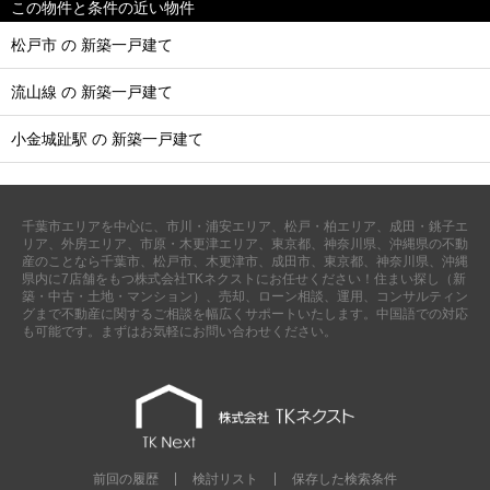
この物件と条件の近い物件
松戸市 の 新築一戸建て
流山線 の 新築一戸建て
小金城趾駅 の 新築一戸建て
千葉市エリアを中心に、市川・浦安エリア、松戸・柏エリア、成田・銚子エ
リア、外房エリア、市原・木更津エリア、東京都、神奈川県、沖縄県の不動
産のことなら千葉市、松戸市、木更津市、成田市、東京都、神奈川県、沖縄
県内に7店舗をもつ株式会社TKネクストにお任せください！住まい探し（新
築・中古・土地・マンション）、売却、ローン相談、運用、コンサルティン
グまで不動産に関するご相談を幅広くサポートいたします。中国語での対応
も可能です。まずはお気軽にお問い合わせください。
前回の履歴
検討リスト
保存した検索条件