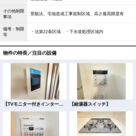
その他制限
景観法、宅地造成工事規制区域、高さ最高限度有
事項
備考・制限
・法第22条区域 ・下水道処理区域内
等
物件の特長／注目の設備
【TVモニター付きインターフォン】
【給湯器スイッチ】