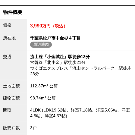
物件概要
価格
3,990
万円（税込）
所在地
千葉県松戸市中金杉４丁目
周辺地図
交通
流山線「小金城趾」駅徒歩13分
常磐線「北小金」駅徒歩21分
つくばエクスプレス「流山セントラルパーク」駅徒歩
23分
土地面積
112.37m² 公簿
建物面積
98.74m² 公簿
間取
4LDK (LDK19.62帖、洋室7.18帖、洋室5.06帖、洋室
4.5帖、洋室4.37帖)
販売戸数
3戸