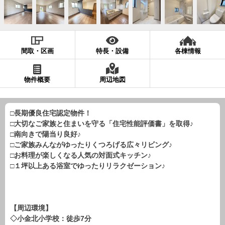
現地販売会情報
千葉本店
松戸支店
成田支店
木更津支店
東京支店
神奈川支店
沖縄支店
間取・区画
特長・設備
各棟情報
スタッフ紹介
物件概要
周辺地図
千葉本店
松戸支店
成田支店
木更津支店
東京支店
神奈川支店
沖縄支店
□長期優良住宅認定物件！
□大切なご家族と住まいを守る「住宅性能評価書」を取得♪
売却査定
会社案内
□南向きで陽当り良好♪
お問い合わせ
サイトマップ
□ご家族みんながゆったりくつろげる広々リビング♪
□お料理が楽しくなる人気の対面式キッチン♪
プライバシーポリシー
□１坪以上ある浴室でゆったりリラクゼーション♪
物件検索
【周辺環境】
新築一戸建
◇小金北小学校：徒歩7分
エリアから探す