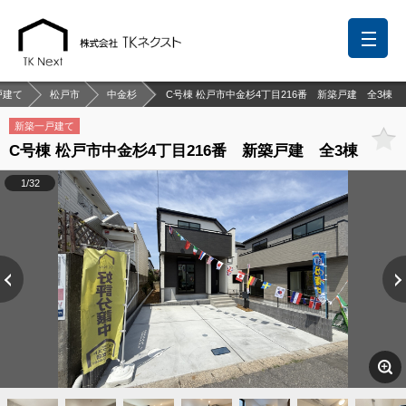
戸建て
松戸市
中金杉
C号棟 松戸市中金杉4丁目216番 新築戸建 全3棟
新築一戸建て
C号棟 松戸市中金杉4丁目216番 新築戸建 全3棟
前回の履歴
検討リスト
保存した検索条件
1/32
中国語での対応も可能です
お問い合わせ
営業メールは固くお断りします
お知らせ
千葉本店
松戸支店
成田支店
木更津支店
東京支店
神奈川支店
沖縄支店