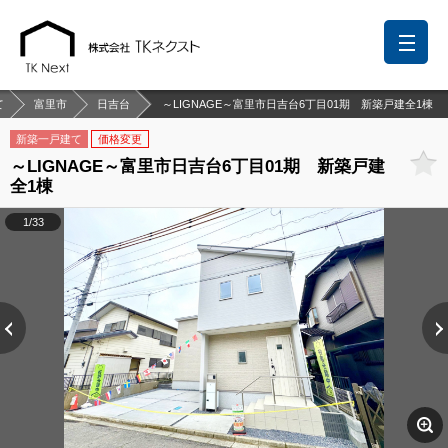
て
富里市
日吉台
～LIGNAGE～富里市日吉台6丁目01期 新築戸建全1棟
新築一戸建て
価格変更
～LIGNAGE～富里市日吉台6丁目01期 新築戸建
前回の履歴
検討リスト
保存した検索条件
全1棟
中国語での対応も可能です
1/33
お問い合わせ
営業メールは固くお断りします
お知らせ
千葉本店
松戸支店
成田支店
木更津支店
東京支店
神奈川支店
沖縄支店