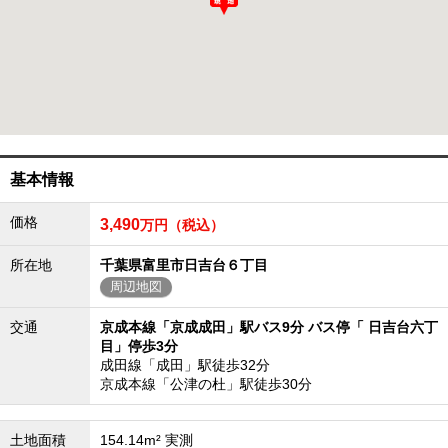
成田･銚子方面エリア
成田･銚子方面エリアの新築一戸建
成田･銚子方面エリアの中古一戸建
成田･銚子方面エリアのマンション
成田･銚子方面エリアの土地
四街道･佐倉･八千代方面エリア
四街道･佐倉･八千代方面エリアの新築一戸建
四街道･佐倉･八千代方面エリアの中古一戸建
基本情報
四街道･佐倉･八千代方面エリアのマンション
四街道･佐倉･八千代方面エリアの土地
価格
3,490
万円（税込）
船橋･市川･浦安方面エリア
所在地
千葉県富里市日吉台６丁目
船橋･市川･浦安方面エリアの新築一戸建
周辺地図
船橋･市川･浦安方面エリアの中古一戸建
船橋･市川･浦安方面エリアのマンション
船橋･市川･浦安方面エリアの土地
交通
京成本線「京成成田」駅バス9分 バス停「 日吉台六丁
目」停歩3分
千葉市エリア
成田線「成田」駅徒歩32分
京成本線「公津の杜」駅徒歩30分
千葉市エリアの新築一戸建
千葉市エリアの中古一戸建
千葉市エリアのマンション
千葉市エリアの土地
土地面積
154.14m² 実測