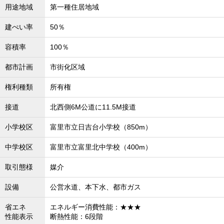
用途地域
第一種住居地域
建ぺい率
50％
容積率
100％
都市計画
市街化区域
権利種類
所有権
接道
北西側6M公道に11.5M接道
小学校区
富里市立日吉台小学校（850m）
中学校区
富里市立富里北中学校（400m）
取引態様
媒介
設備
公営水道、本下水、都市ガス
省エネ
エネルギー消費性能：★★★
性能表示
断熱性能：6段階