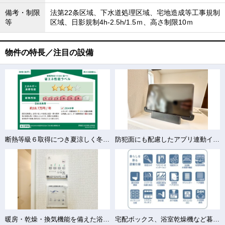
備考・制限
法第22条区域、下水道処理区域、宅地造成等工事規制
等
区域、日影規制4h-2.5h/1.5ｍ、高さ制限10ｍ
物件の特長／注目の設備
断熱等級６取得につき夏涼しく冬暖かいを体感してください！
防犯面にも配慮したアプリ連動インターフォン
暖房・乾燥・換気機能を備えた浴室暖房乾燥機
宅配ボックス、浴室乾燥機など暮らしに寄り添った充実設備完備！