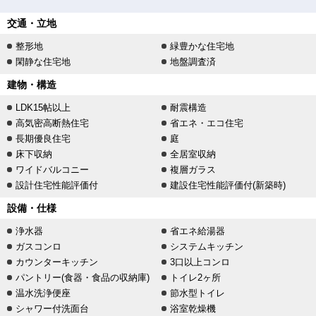
交通・立地
整形地
緑豊かな住宅地
閑静な住宅地
地盤調査済
建物・構造
LDK15帖以上
耐震構造
高気密高断熱住宅
省エネ・エコ住宅
長期優良住宅
庭
床下収納
全居室収納
ワイドバルコニー
複層ガラス
設計住宅性能評価付
建設住宅性能評価付(新築時)
設備・仕様
浄水器
省エネ給湯器
ガスコンロ
システムキッチン
カウンターキッチン
3口以上コンロ
パントリー(食器・食品の収納庫)
トイレ2ヶ所
温水洗浄便座
節水型トイレ
シャワー付洗面台
浴室乾燥機