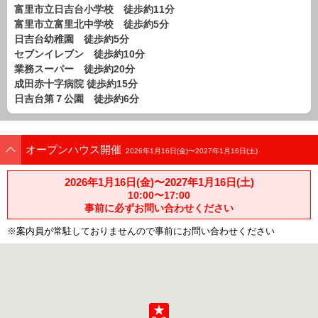
富里市立日吉台小学校 徒歩約11分
路線から探す
富里市立富里北中学校 徒歩約5分
中古一戸建
日吉台幼稚園 徒歩約5分
エリアから探す
セブンイレブン 徒歩約10分
路線から探す
業務スーパー 徒歩約20分
成田赤十字病院 徒歩約15分
マンション
日吉台第７公園 徒歩約6分
エリアから探す
路線から探す
土 地
オープンハウス開催
2026年1月16日(金)〜2027年1月16日(土)
エリアから探す
路線から探す
2026年1月16日(金)〜2027年1月16日(土)
10:00〜17:00
事前に必ずお問い合わせください
エリアから物件検索
※案内員が常駐しておりませんので事前にお問い合わせください
松戸･柏方面エリア
松戸･柏方面エリアの新築一戸建
松戸･柏方面エリアの中古一戸建
松戸･柏方面エリアのマンション
松戸･柏方面エリアの土地