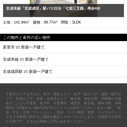
京成本線「京成成田」駅バス22分「七栄三叉路」停歩4分
土地：141.94m² 建物：99.77m² 間取：3LDK
この物件と条件の近い物件
富里市 の 新築一戸建て
京成本線 の 新築一戸建て
京成成田駅 の 新築一戸建て
千葉市エリアを中心に、市川・浦安エリア、松戸・柏エリア、成田・銚子エ
リア、外房エリア、市原・木更津エリア、東京都、神奈川県、沖縄県の不動
産のことなら千葉市、松戸市、木更津市、成田市、東京都、神奈川県、沖縄
県内に7店舗をもつ株式会社TKネクストにお任せください！住まい探し（新
築・中古・土地・マンション）、売却、ローン相談、運用、コンサルティン
グまで不動産に関するご相談を幅広くサポートいたします。中国語での対応
も可能です。まずはお気軽にお問い合わせください。