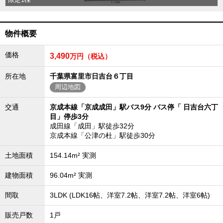
沖縄全域エリア
沖縄全域エリアの新築一戸建
沖縄全域エリアの中古一戸建
物件概要
沖縄全域エリアのマンション
沖縄全域エリアの土地
価格
3,490
万円（税込）
所在地
千葉県富里市日吉台６丁目
周辺地図
お客様の声
交通
京成本線「京成成田」駅バス9分 バス停「 日吉台六丁
目」停歩3分
成田線「成田」駅徒歩32分
全店舗営業社員募集！
京成本線「公津の杜」駅徒歩30分
土地面積
154.14m² 実測
建物面積
96.04m² 実測
間取
3LDK (LDK16帖、洋室7.2帖、洋室7.2帖、洋室6帖)
販売戸数
1戸