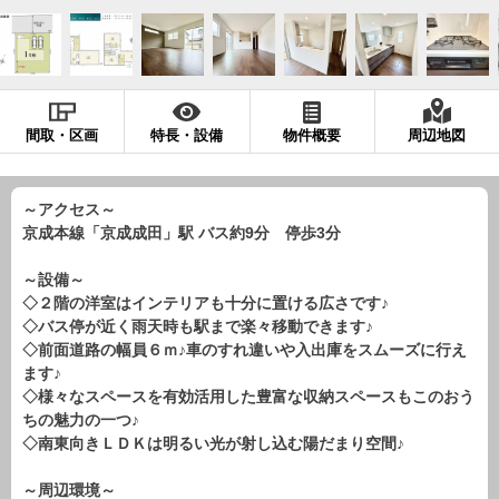
現地販売会情報
千葉本店
松戸支店
成田支店
木更津支店
東京支店
神奈川支店
沖縄支店
間取・区画
特長・設備
物件概要
周辺地図
スタッフ紹介
千葉本店
松戸支店
成田支店
木更津支店
東京支店
～アクセス～
神奈川支店
沖縄支店
京成本線「京成成田」駅 バス約9分 停歩3分
売却査定
会社案内
～設備～
◇２階の洋室はインテリアも十分に置ける広さです♪
お問い合わせ
サイトマップ
◇バス停が近く雨天時も駅まで楽々移動できます♪
◇前面道路の幅員６ｍ♪車のすれ違いや入出庫をスムーズに行え
プライバシーポリシー
ます♪
◇様々なスペースを有効活用した豊富な収納スペースもこのおう
ちの魅力の一つ♪
物件検索
◇南東向きＬＤＫは明るい光が射し込む陽だまり空間♪
新築一戸建
～周辺環境～
エリアから探す