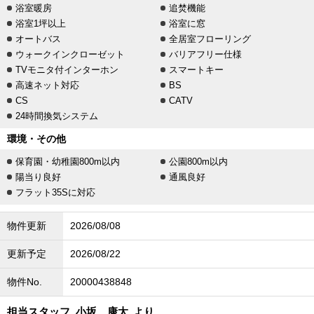
浴室暖房
追焚機能
浴室1坪以上
浴室に窓
オートバス
全居室フローリング
ウォークインクローゼット
バリアフリー仕様
TVモニタ付インターホン
スマートキー
高速ネット対応
BS
CS
CATV
24時間換気システム
環境・その他
保育園・幼稚園800m以内
公園800m以内
陽当り良好
通風良好
フラット35Sに対応
物件更新
2026/08/08
更新予定
2026/08/22
物件No.
20000438848
担当スタッフ
小坂 康太
より