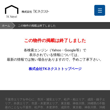
ホーム
この物件の掲載は終了しました
この物件の掲載は終了しました
前回の履歴
検討リスト
保存した検索条件
各検索エンジン（Yahoo・Google等）で
中国語での対応も可能です
表示されている情報については、
最新の情報では無い場合がありますので、
予めご了承下さい。
お問い合わせ
株式会社TKネクストトップページ
営業メールは固くお断りします
お知らせ
千葉本店
松戸支店
成田支店
木更津支店
東京支店
千葉市エリアを中心に、市川・浦安エリア、松戸・柏エリア、成田・銚子エ
神奈川支店
沖縄支店
リア、外房エリア、市原・木更津エリア、東京都、神奈川県、沖縄県の不動
産のことなら千葉市、松戸市、木更津市、成田市、東京都、神奈川県、沖縄