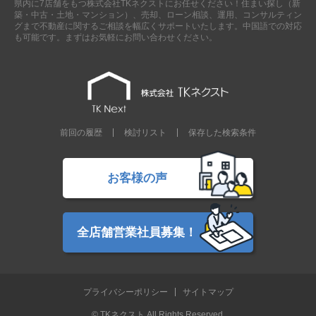
県内に7店舗をもつ株式会社TKネクストにお任せください！住まい探し（新
現地販売会情報
築・中古・土地・マンション）、売却、ローン相談、運用、コンサルティン
グまで不動産に関するご相談を幅広くサポートいたします。中国語での対応
千葉本店
松戸支店
成田支店
木更津支店
東京支店
も可能です。まずはお気軽にお問い合わせください。
神奈川支店
沖縄支店
スタッフ紹介
千葉本店
松戸支店
成田支店
木更津支店
東京支店
前回の履歴
検討リスト
保存した検索条件
神奈川支店
沖縄支店
売却査定
会社案内
お客様の声
お問い合わせ
サイトマップ
プライバシーポリシー
全店舗営業社員募集！
物件検索
プライバシーポリシー
サイトマップ
新築一戸建
エリアから探す
© TKネクスト All Rights Reserved.