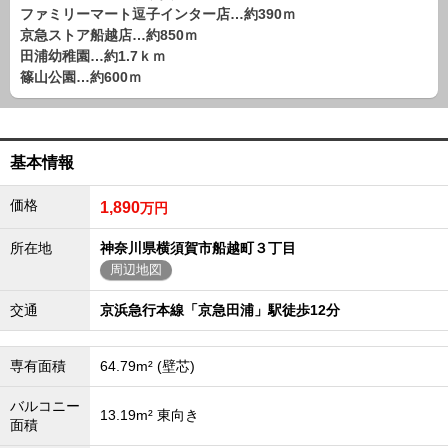
路線から探す
ファミリーマート逗子インター店…約390ｍ
京急ストア船越店…約850ｍ
中古一戸建
田浦幼稚園…約1.7ｋｍ
エリアから探す
篠山公園…約600ｍ
路線から探す
マンション
エリアから探す
基本情報
路線から探す
土 地
価格
1,890
万円
エリアから探す
路線から探す
所在地
神奈川県横須賀市船越町３丁目
周辺地図
交通
京浜急行本線「京急田浦」駅徒歩12分
エリアから物件検索
松戸･柏方面エリア
専有面積
64.79m² (壁芯)
松戸･柏方面エリアの新築一戸建
松戸･柏方面エリアの中古一戸建
バルコニー
13.19m² 東向き
松戸･柏方面エリアのマンション
面積
松戸･柏方面エリアの土地