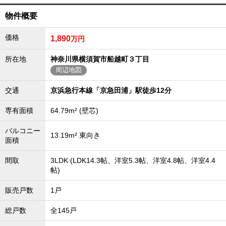
外房エリア
物件概要
外房エリアの新築一戸建
外房エリアの中古一戸建
価格
1,890
万円
外房エリアのマンション
外房エリアの土地
所在地
神奈川県横須賀市船越町３丁目
内房エリア
周辺地図
内房エリアの新築一戸建
内房エリアの中古一戸建
交通
京浜急行本線「京急田浦」駅徒歩12分
内房エリアのマンション
内房エリアの土地
専有面積
64.79m² (壁芯)
東京全域エリア
バルコニー
13.19m² 東向き
東京全域エリアの新築一戸建
面積
東京全域エリアの中古一戸建
東京全域エリアのマンション
間取
3LDK (LDK14.3帖、洋室5.3帖、洋室4.8帖、洋室4.4
東京全域エリアの土地
帖)
神奈川全域エリア
販売戸数
1戸
神奈川全域エリアの新築一戸建
神奈川全域エリアの中古一戸建
総戸数
全145戸
神奈川全域エリアのマンション
神奈川全域エリアの土地