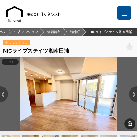
ーム
中古マンション
横須賀市
船越町
NICライブステイツ湘南田浦
中古マンション
NICライブステイツ湘南田浦
前回の履歴
検討リスト
保存した検索条件
1/41
中国語での対応も可能です
お問い合わせ
営業メールは固くお断りします
お知らせ
千葉本店
松戸支店
成田支店
木更津支店
東京支店
神奈川支店
沖縄支店