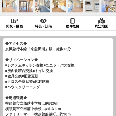
現地販売会情報
千葉本店
松戸支店
成田支店
木更津支店
東京支店
神奈川支店
沖縄支店
間取・区画
特長・設備
物件概要
周辺地図
スタッフ紹介
千葉本店
松戸支店
成田支店
木更津支店
東京支店
◆アクセス◆
京浜急行本線「京急田浦」駅 徒歩12分
神奈川支店
沖縄支店
◆リノベーション◆
売却査定
会社案内
■システムキッチン交換■ユニットバス交換
■洗面化粧台交換■トイレ交換
お問い合わせ
サイトマップ
■健具交換■配管更新
■クロス全室貼替■床材貼替
プライバシーポリシー
■ハウスクリーニング
◆周辺環境◆
物件検索
横須賀市立船越小学校…約820ｍ
新築一戸建
横須賀市立田浦中学校…約1.3ｋｍ
ファミリーマート横須賀船越町…約90ｍ
エリアから探す