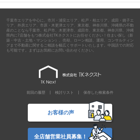
千葉市エリアを中心に、市川・浦安エリア、松戸・柏エリア、成田・銚子エ
リア、外房エリア、市原・木更津エリア、東京都、神奈川県、沖縄県の不動
産のことなら千葉市、松戸市、木更津市、成田市、東京都、神奈川県、沖縄
県内に7店舗をもつ株式会社TKネクストにお任せください！住まい探し（新
築・中古・土地・マンション）、売却、ローン相談、運用、コンサルティン
グまで不動産に関するご相談を幅広くサポートいたします。中国語での対応
も可能です。まずはお気軽にお問い合わせください。
前回の履歴
検討リスト
保存した検索条件
お客様の声
全店舗営業社員募集！