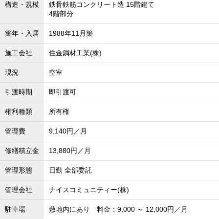
構造・規模
鉄骨鉄筋コンクリート造 15階建て
沖縄全域エリア
4階部分
沖縄全域エリアの新築一戸建
沖縄全域エリアの中古一戸建
築年・入居
1988年11月築
沖縄全域エリアのマンション
沖縄全域エリアの土地
施工会社
住金鋼材工業(株)
現況
空室
引渡時期
即引渡可
お客様の声
権利種類
所有権
管理費
9,140円／月
全店舗営業社員募集！
修繕積立金
13,880円／月
管理形態
日勤 全部委託
管理会社
ナイスコミュニティー(株)
駐車場
敷地内にあり 料金：9,000 ～ 12,000円／月