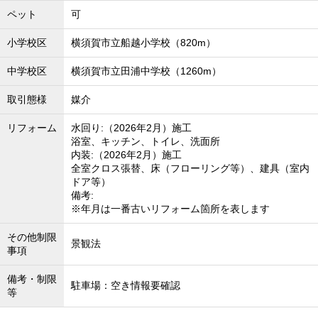
ペット
可
小学校区
横須賀市立船越小学校（820m）
中学校区
横須賀市立田浦中学校（1260m）
取引態様
媒介
リフォーム
水回り:（2026年2月）施工
浴室、キッチン、トイレ、洗面所
内装:（2026年2月）施工
全室クロス張替、床（フローリング等）、建具（室内
ドア等）
備考:
※年月は一番古いリフォーム箇所を表します
その他制限
景観法
事項
備考・制限
駐車場：空き情報要確認
等