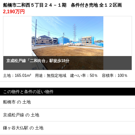
船橋市二和西５丁目２４－１期 条件付き売地 全１２区画
2,190万円
京成松戸線「二和向台」駅徒歩18分
土地：165.01m² 用途：無指定地域 建ぺい率：50％ 容積率：100％
この物件と条件の近い物件
船橋市 の 土地
京成松戸線 の 土地
鎌ヶ谷大仏駅 の 土地