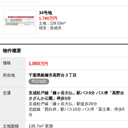
34号地
1,780万円
土地：129.53m²
現況：造成済
物件概要
価格
1,980
万円
所在地
千葉県船橋市高野台３丁目
周辺地図
交通
京成松戸線「鎌ヶ谷大仏」駅バス9分 バス停「高野台
さざんか公園」停歩3分
京成松戸線「鎌ヶ谷大仏」駅徒歩26分
北総線「西白井」駅バス10分 バス停「冨士東」停歩5
分
土地面積
135.7m² 実測