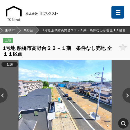
船橋市
高野台
1号地 船橋市高野台２３－１期 条件なし売地 全１１区画
土地
1号地 船橋市高野台２３－１期 条件なし売地 全
前回の履歴
検討リスト
保存した検索条件
１１区画
中国語での対応も可能です
1/16
お問い合わせ
営業メールは固くお断りします
お知らせ
千葉本店
松戸支店
成田支店
木更津支店
東京支店
神奈川支店
沖縄支店