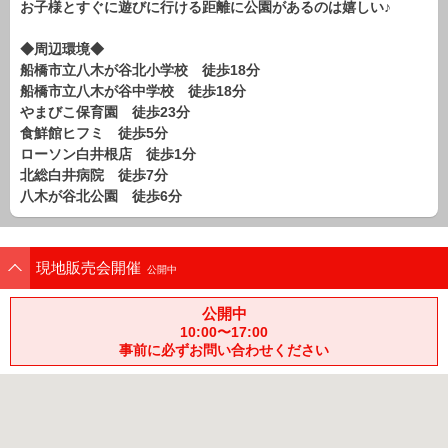
お子様とすぐに遊びに行ける距離に公園があるのは嬉しい♪
路線から探す
中古一戸建
◆周辺環境◆
船橋市立八木が谷北小学校 徒歩18分
エリアから探す
船橋市立八木が谷中学校 徒歩18分
路線から探す
やまびこ保育園 徒歩23分
マンション
食鮮館ヒフミ 徒歩5分
エリアから探す
ローソン白井根店 徒歩1分
路線から探す
北総白井病院 徒歩7分
八木が谷北公園 徒歩6分
土 地
エリアから探す
路線から探す
現地販売会開催
公開中
公開中
エリアから物件検索
10:00〜17:00
事前に必ずお問い合わせください
松戸･柏方面エリア
松戸･柏方面エリアの新築一戸建
松戸･柏方面エリアの中古一戸建
松戸･柏方面エリアのマンション
松戸･柏方面エリアの土地