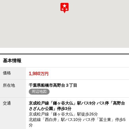
成田･銚子方面エリア
成田･銚子方面エリアの新築一戸建
成田･銚子方面エリアの中古一戸建
成田･銚子方面エリアのマンション
成田･銚子方面エリアの土地
四街道･佐倉･八千代方面エリア
四街道･佐倉･八千代方面エリアの新築一戸建
四街道･佐倉･八千代方面エリアの中古一戸建
四街道･佐倉･八千代方面エリアのマンション
基本情報
四街道･佐倉･八千代方面エリアの土地
船橋･市川･浦安方面エリア
価格
1,980
万円
船橋･市川･浦安方面エリアの新築一戸建
船橋･市川･浦安方面エリアの中古一戸建
所在地
千葉県船橋市高野台３丁目
船橋･市川･浦安方面エリアのマンション
周辺地図
船橋･市川･浦安方面エリアの土地
千葉市エリア
交通
京成松戸線「鎌ヶ谷大仏」駅バス9分 バス停「高野台
さざんか公園」停歩3分
千葉市エリアの新築一戸建
京成松戸線「鎌ヶ谷大仏」駅徒歩26分
千葉市エリアの中古一戸建
北総線「西白井」駅バス10分 バス停「冨士東」停歩5
千葉市エリアのマンション
分
千葉市エリアの土地