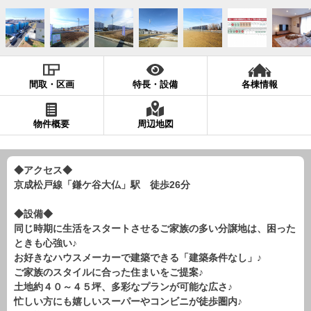
現地販売会情報
千葉本店
松戸支店
成田支店
木更津支店
東京支店
神奈川支店
沖縄支店
間取・区画
特長・設備
各棟情報
スタッフ紹介
千葉本店
松戸支店
成田支店
木更津支店
東京支店
物件概要
周辺地図
神奈川支店
沖縄支店
◆アクセス◆
売却査定
会社案内
京成松戸線「鎌ケ谷大仏」駅 徒歩26分
お問い合わせ
サイトマップ
◆設備◆
プライバシーポリシー
同じ時期に生活をスタートさせるご家族の多い分譲地は、困った
ときも心強い♪
お好きなハウスメーカーで建築できる「建築条件なし」♪
物件検索
ご家族のスタイルに合った住まいをご提案♪
土地約４０～４５坪、多彩なプランが可能な広さ♪
新築一戸建
忙しい方にも嬉しいスーパーやコンビニが徒歩圏内♪
エリアから探す