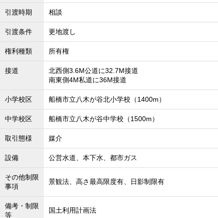
引渡時期
相談
引渡条件
更地渡し
権利種類
所有権
接道
北西側3.6M公道に32.7M接道
南東側4M私道に36M接道
小学校区
船橋市立八木が谷北小学校（1400m）
中学校区
船橋市立八木が谷中学校（1500m）
取引態様
媒介
設備
公営水道、本下水、都市ガス
その他制限
景観法、高さ最高限度有、日影制限有
事項
備考・制限
国土利用計画法
等