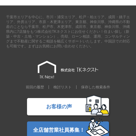
千葉市エリアを中心に、市川・浦安エリア、松戸・柏エリア、成田・銚子エ
リア、外房エリア、市原・木更津エリア、東京都、神奈川県、沖縄県の不動
産のことなら千葉市、松戸市、木更津市、成田市、東京都、神奈川県、沖縄
県内に7店舗をもつ株式会社TKネクストにお任せください！住まい探し（新
築・中古・土地・マンション）、売却、ローン相談、運用、コンサルティン
グまで不動産に関するご相談を幅広くサポートいたします。中国語での対応
も可能です。まずはお気軽にお問い合わせください。
前回の履歴
検討リスト
保存した検索条件
お客様の声
全店舗営業社員募集！