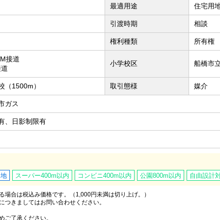
最適用途
住宅用
引渡時期
相談
権利種類
所有権
7M接道
小学校区
船橋市立
接道
（1500m）
取引態様
媒介
市ガス
有、日影制限有
宅地
スーパー400m以内
コンビニ400m以内
公園800m以内
自由設計
場合は税込み価格です。（1,000円未満は切り上げ。）
につきましてはお問い合わせください。
めご了承ください。