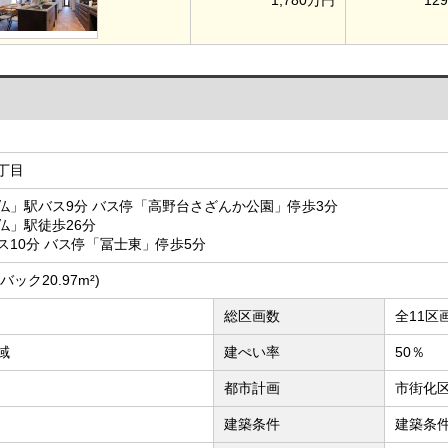
丁目
仏」駅バス9分 バス停「高野台さざんか公園」停歩3分
仏」駅徒歩26分
10分 バス停「冨士東」停歩5分
トバック20.97m²)
総区画数
全11区
域
建ぺい率
50％
都市計画
市街化
建築条件
建築条