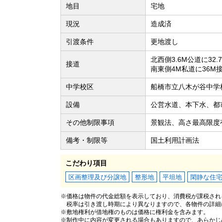
地目
宅地
現況
造成済
引渡条件
更地渡し
北西側3.6M公道に32.
接道
南東側4M私道に36M
中学校区
船橋市立八木が谷中学校
設備
公営水道、本下水、都
その他制限事項
景観法、高さ最高限度
備考・制限等
国土利用計画法
こだわり項目
区画整理及び分譲地
整形地
平坦地
閑静な住
※価格は物件の代金総額を表示しており、消費税が課税される
税率は引き渡し時期により異なりますので、各物件の詳細
※敷地権利が借地権のものは価格に権利金を含みます。
※制作中に内容が変更される場合もありますので、あらかじ