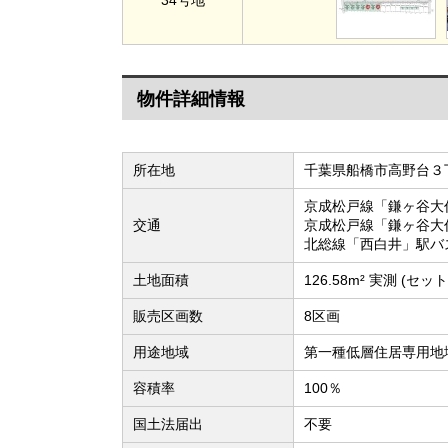
物件詳細情報
所在地
千葉県船橋市高野台３
京成松戸線「鎌ヶ谷大
交通
京成松戸線「鎌ヶ谷大
北総線「西白井」駅バス
土地面積
126.58m² 実測 (セッ
販売区画数
8区画
用途地域
第一種低層住居専用地
容積率
100％
国土法届出
不要