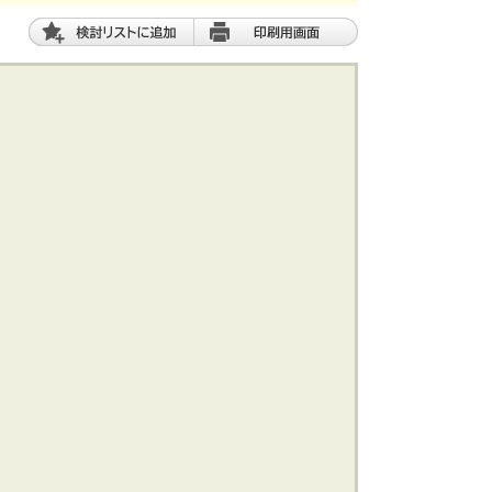
土 地
エリアから探す
路線から探す
船橋･市川･浦安方面エリア