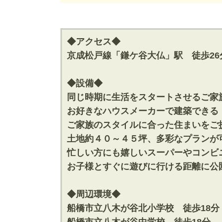
神奈川支店
神奈川支店
沖縄支店
沖縄支店
◆アクセス◆
京成松戸線「鎌ケ谷大仏」駅 徒歩26
◆設備◆
同じ時期に生活をスタートさせるご家
物件検索
お好きなハウスメーカーで建築できる
新築一戸建
ご家族のスタイルに合った住まいをご
中古一戸建
土地約４０～４５坪、多彩なプランが
エリアから探す
エリアから
路線から探す
路線から探
忙しい方にも嬉しいスーパーやコンビ
お子様とすぐに遊びに行ける距離に公
◆周辺環境◆
エリアから物件検索
船橋市立八木が谷北小学校 徒歩18分
松戸･柏方面エリア
成田･銚子