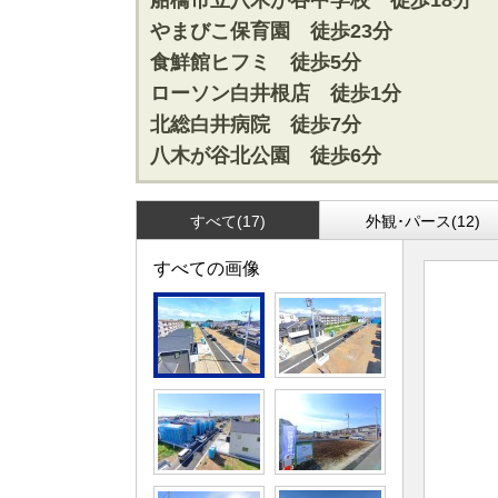
船橋市立八木が谷中学校 徒歩18分
松戸･柏方面エリアの新築一戸建
成田･銚子
やまびこ保育園 徒歩23分
松戸･柏方面エリアの中古一戸建
成田･銚子
食鮮館ヒフミ 徒歩5分
松戸･柏方面エリアのマンション
成田･銚子
ローソン白井根店 徒歩1分
松戸･柏方面エリアの土地
成田･銚子
北総白井病院 徒歩7分
八木が谷北公園 徒歩6分
千葉市エリア
外房エリア
千葉市エリアの新築一戸建
外房エリア
千葉市エリアの中古一戸建
外房エリア
すべて(17)
外観･パース(12)
千葉市エリアのマンション
外房エリア
千葉市エリアの土地
外房エリア
すべての画像
神奈川全域エリア
沖縄全域エ
神奈川全域エリアの新築一戸建
沖縄全域エ
神奈川全域エリアの中古一戸建
沖縄全域エ
神奈川全域エリアのマンション
沖縄全域エ
神奈川全域エリアの土地
沖縄全域エ