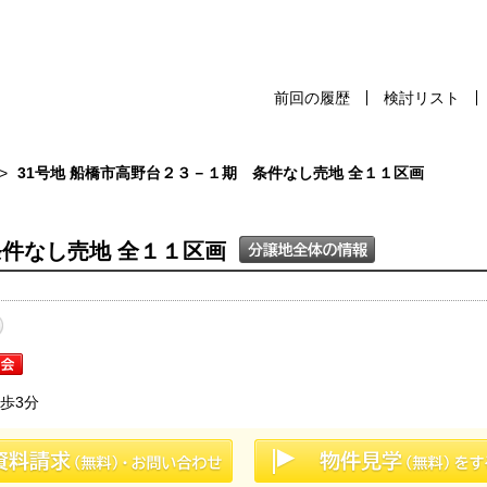
前回の履歴
検討リスト
前回の履歴
検討リスト
保存した検
31号地 船橋市高野台２３－１期 条件なし売地 全１１区画
条件なし売地 全１１区画
スタッフ紹介
売却査定
千葉本店
会社案内
松戸支店
お問い合わせ
成田支店
歩3分
サイトマップ
木更津支店
プライバシーポリシー
東京支店