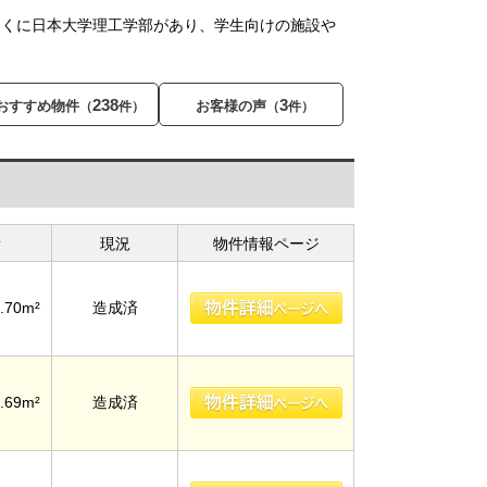
近くに日本大学理工学部があり、学生向けの施設や
238
3
おすすめ物件
お客様の声
（
件）
（
件）
積
現況
物件情報ページ
.70m²
造成済
.69m²
造成済