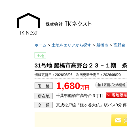
ホーム
土地をエリアから探す
船橋市
高野台
土地
31号地 船橋市高野台２３－１期 
お知らせ
現地販売会情報
情報更新日：2026/08/06 次回更新予定日：2026/08/20
1,680
千葉本店
千葉本店
価 格
万円
松戸支店
松戸支店
千葉県船橋市高野台３丁目
所在地
成田支店
成田支店
京成松戸線「鎌ヶ谷大仏」駅バス9分 停
交 通
木更津支店
木更津支店
東京支店
東京支店