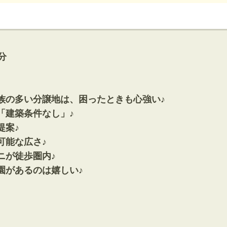
神奈川支店
沖縄支店
分
族の多い分譲地は、困ったときも心強い♪
「建築条件なし」♪
提案♪
マンション
可能な広さ♪
探す
エリアから探す
す
路線から探す
ニが徒歩圏内♪
園があるのは嬉しい♪
方面エリア
四街道･佐倉･八千代方面エリア