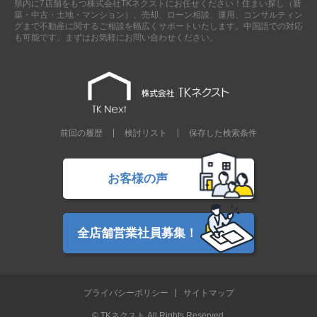
県内に7店舗をもつ株式会社TKネクストにお任せください！住まい探し（新
現地販売会情報
築・中古・土地・マンション）、売却、ローン相談、運用、コンサルティン
グまで不動産に関するご相談を幅広くサポートいたします。中国語での対応
千葉本店
松戸支店
成田支店
木更津支店
東京支店
も可能です。まずはお気軽にお問い合わせください。
神奈川支店
沖縄支店
スタッフ紹介
千葉本店
松戸支店
成田支店
木更津支店
東京支店
前回の履歴
検討リスト
保存した検索条件
神奈川支店
沖縄支店
売却査定
会社案内
お客様の声
お問い合わせ
サイトマップ
プライバシーポリシー
全店舗営業社員募集！
物件検索
プライバシーポリシー
サイトマップ
新築一戸建
エリアから探す
© TKネクスト All Rights Reserved.