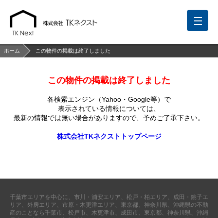
ホーム
この物件の掲載は終了しました
この物件の掲載は終了しました
前回の履歴
検討リスト
保存した検索条件
各検索エンジン（Yahoo・Google等）で
中国語での対応も可能です
表示されている情報については、
最新の情報では無い場合がありますので、
予めご了承下さい。
お問い合わせ
株式会社TKネクストトップページ
営業メールは固くお断りします
お知らせ
千葉本店
松戸支店
成田支店
木更津支店
東京支店
千葉市エリアを中心に、市川・浦安エリア、松戸・柏エリア、成田・銚子エ
神奈川支店
沖縄支店
リア、外房エリア、市原・木更津エリア、東京都、神奈川県、沖縄県の不動
産のことなら千葉市、松戸市、木更津市、成田市、東京都、神奈川県、沖縄