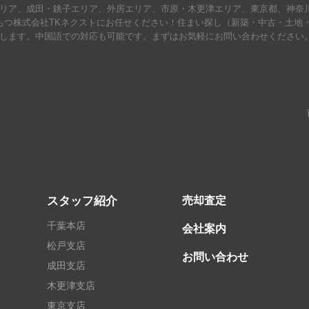
リア、成田・銚子エリア、外房エリア、市原・木更津エリア、東京都、神奈
もつ株式会社TKネクストにお任せください！住まい探し（新築・中古・土地
します。中国語での対応も可能です。まずはお気軽にお問い合わせください
スタッフ紹介
売却査定
千葉本店
会社案内
松戸支店
お問い合わせ
成田支店
木更津支店
東京支店