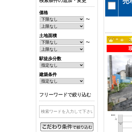
売
検索条件の追加・変更
神奈川支店
神奈川支店
価格
沖縄支店
沖縄支店
〜
土地面積
〜
駅徒歩分数
物件検索
新築一戸建
中古一戸建
建築条件
エリアから探す
エリアから
路線から探す
路線から探
フリーワードで絞り込む
エリアから物件検索
松戸･柏方面エリア
成田･銚子