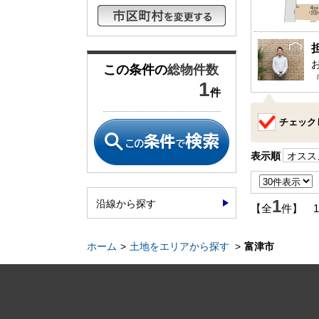
松戸･柏方面エリアの新築一戸建
成田･銚子
松戸･柏方面エリアの中古一戸建
成田･銚子
松戸･柏方面エリアのマンション
成田･銚子
松戸･柏方面エリアの土地
成田･銚子
この条件の
総物件数
1
件
千葉市エリア
外房エリア
千葉市エリアの新築一戸建
外房エリア
チェック
千葉市エリアの中古一戸建
外房エリア
千葉市エリアのマンション
外房エリア
表示順
オスス
千葉市エリアの土地
外房エリア
1
沿線から探す
神奈川全域エリア
【全
沖縄全域エ
件】 
神奈川全域エリアの新築一戸建
沖縄全域エ
神奈川全域エリアの中古一戸建
沖縄全域エ
ホーム
土地をエリアから探す
富津市
神奈川全域エリアのマンション
沖縄全域エ
神奈川全域エリアの土地
沖縄全域エ