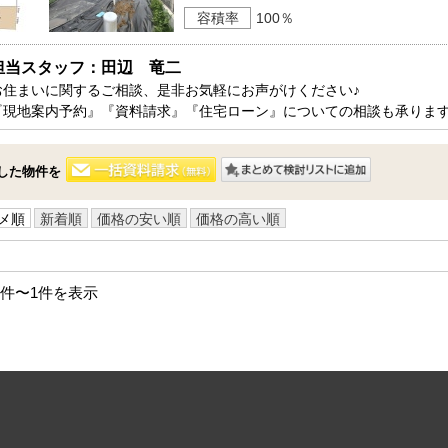
容積率
100％
方面エリアの新築一戸建
四街道･佐倉･八千代方面エリアの新築一戸建
方面エリアの中古一戸建
四街道･佐倉･八千代方面エリアの中古一戸建
方面エリアのマンション
四街道･佐倉･八千代方面エリアのマンション
担当スタッフ：田辺　竜二
方面エリアの土地
四街道･佐倉･八千代方面エリアの土地
お住まいに関するご相談、是非お気軽にお声がけください♪

『現地案内予約』『資料請求』『住宅ローン』についての相談も承りま
内房エリア
の新築一戸建
内房エリアの新築一戸建
した物件を
の中古一戸建
内房エリアの中古一戸建
のマンション
内房エリアのマンション
メ順
新着順
価格の安い順
価格の高い順
の土地
内房エリアの土地
リア
1件〜1件を表示
リアの新築一戸建
リアの中古一戸建
リアのマンション
リアの土地