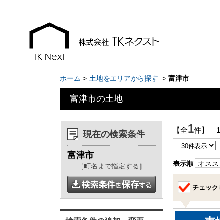
ホーム
土地をエリアから探す
富津市
富津市の土地
お知らせ
現地販売会情報
1
【全
件】 
現在の検索条件
千葉本店
千葉本店
富津市
松戸支店
松戸支店
表示順
オスス
［
町名まで指定する
］
成田支店
成田支店
チェック
木更津支店
木更津支店
東京支店
東京支店