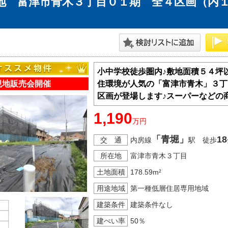
地 富津市青木３丁目０１期 全４区画（内
神奈川支店
沖縄支店
小中学校徒歩圏内♪敷地面積５４坪
現地販売会開催
住環境が人気の「富津市青木」３丁
区画が登場します♪スーパーなどの
1,190
万円
マンション
「青堀」
18
交 通
内房線
駅 徒歩
探す
エリアから探す
す
路線から探す
所在地
富津市青木３丁目
土地面積
178.59m²
用途地域
第一種低層住居専用地域
建築条件
建築条件なし
建ぺい率
50％
方面エリア
四街道･佐倉･八千代方面エリア