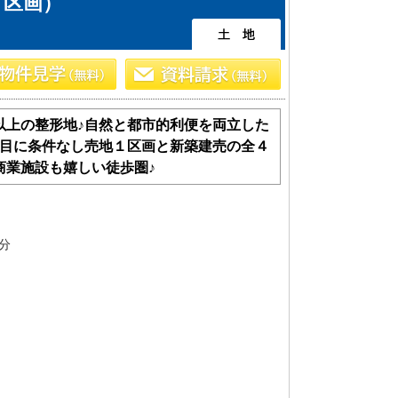
１区画）
以上の整形地♪自然と都市的利便を両立した
目に条件なし売地１区画と新築建売の全４
商業施設も嬉しい徒歩圏♪
土 地
分
エリアから探す
路線から探す
船橋･市川･浦安方面エリア