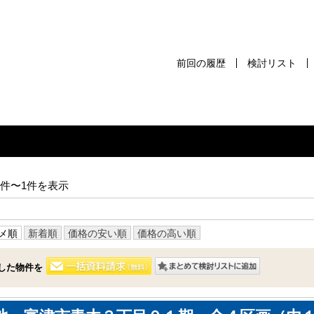
前回の履歴
検討リスト
前回の履歴
検討リスト
保存した検
スタッフ紹介
売却査定
1件〜1件を表示
千葉本店
会社案内
松戸支店
メ順
新着順
価格の安い順
価格の高い順
お問い合わせ
成田支店
サイトマップ
した物件を
木更津支店
プライバシーポリシー
東京支店