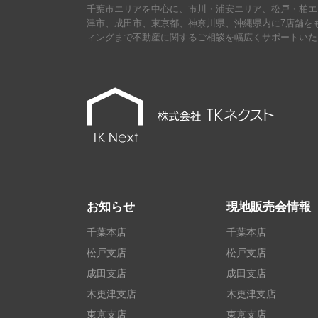
千葉市エリアを中心に、市川・浦安エリア、松戸・柏エ
津市、成田市、東京都、神奈川県、沖縄県内に7店舗を
ィングまで不動産に関するご相談を幅広くサポートいた
お知らせ
現地販売会情報
千葉本店
千葉本店
松戸支店
松戸支店
成田支店
成田支店
木更津支店
木更津支店
東京支店
東京支店