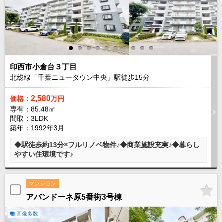
現地販売会情報
千葉本店
松戸支店
成田支店
木更津支店
東京支店
神奈川支店
沖縄支店
スタッフ紹介
印西市小倉台３丁目
北総線「千葉ニュータウン中央」駅徒歩
15
分
千葉本店
松戸支店
成田支店
木更津支店
東京支店
神奈川支店
沖縄支店
2,580
価格：
万円
専有：85.48㎡
間取：3LDK
売却査定
会社案内
築年：1992年3月
お問い合わせ
サイトマップ
◆駅徒歩約13分×フルリノベ物件♪◆商業施設充実♪◆暮らし
やすい住環境です♪
プライバシーポリシー
マンション
物件検索
アバンドーネ原5番街3号棟
新築一戸建
画像多数
エリアから探す