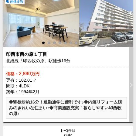
画像多数
成田･銚子方面エリア
成田･銚子方面エリアの新築一戸建
成田･銚子方面エリアの中古一戸建
成田･銚子方面エリアのマンション
成田･銚子方面エリアの土地
四街道･佐倉･八千代方面エリア
四街道･佐倉･八千代方面エリアの新築一戸建
印西市西の原１丁目
四街道･佐倉･八千代方面エリアの中古一戸建
四街道･佐倉･八千代方面エリアのマンション
北総線「印西牧の原」駅徒歩
16
分
四街道･佐倉･八千代方面エリアの土地
2,890
価格：
万円
船橋･市川･浦安方面エリア
専有：102.01㎡
船橋･市川･浦安方面エリアの新築一戸建
間取：4LDK
船橋･市川･浦安方面エリアの中古一戸建
築年：1994年2月
船橋･市川･浦安方面エリアのマンション
船橋･市川･浦安方面エリアの土地
◆駅徒歩約16分！通勤通学に便利です♪◆内装リフォーム済
みのきれいな住まい♪◆商業施設充実！暮らしやすい印西牧
千葉市エリア
の原♪
千葉市エリアの新築一戸建
千葉市エリアの中古一戸建
千葉市エリアのマンション
1〜3件目
千葉市エリアの土地
(3件)