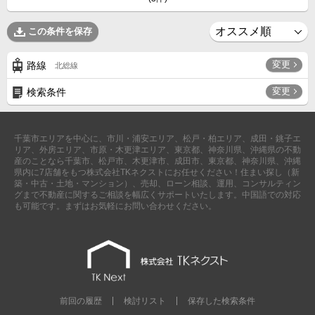
外房エリア
この条件を保存
外房エリアの新築一戸建
外房エリアの中古一戸建
外房エリアのマンション
変更
路線
北総線
外房エリアの土地
変更
検索条件
内房エリア
内房エリアの新築一戸建
内房エリアの中古一戸建
内房エリアのマンション
千葉市エリアを中心に、市川・浦安エリア、松戸・柏エリア、成田・銚子エ
内房エリアの土地
リア、外房エリア、市原・木更津エリア、東京都、神奈川県、沖縄県の不動
産のことなら千葉市、松戸市、木更津市、成田市、東京都、神奈川県、沖縄
東京全域エリア
県内に7店舗をもつ株式会社TKネクストにお任せください！住まい探し（新
築・中古・土地・マンション）、売却、ローン相談、運用、コンサルティン
東京全域エリアの新築一戸建
グまで不動産に関するご相談を幅広くサポートいたします。中国語での対応
東京全域エリアの中古一戸建
も可能です。まずはお気軽にお問い合わせください。
東京全域エリアのマンション
東京全域エリアの土地
神奈川全域エリア
神奈川全域エリアの新築一戸建
神奈川全域エリアの中古一戸建
神奈川全域エリアのマンション
前回の履歴
検討リスト
保存した検索条件
神奈川全域エリアの土地