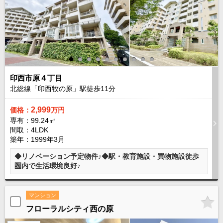
路線から探す
中古一戸建
エリアから探す
路線から探す
マンション
エリアから探す
印西市原４丁目
路線から探す
北総線「印西牧の原」駅徒歩
11
分
土 地
2,999
価格：
万円
エリアから探す
専有：99.24㎡
路線から探す
間取：4LDK
築年：1999年3月
◆リノベーション予定物件♪◆駅・教育施設・買物施設徒歩
エリアから物件検索
圏内で生活環境良好♪
松戸･柏方面エリア
松戸･柏方面エリアの新築一戸建
マンション
松戸･柏方面エリアの中古一戸建
フローラルシティ西の原
松戸･柏方面エリアのマンション
松戸･柏方面エリアの土地