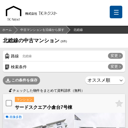
ホーム
中古マンションを沿線から探す
北総線
北総線の中古マンション
(
3
件)
前回の履歴
検討リスト
保存した検索条件
変更
路線
北総線
中国語での対応も可能です
変更
検索条件
お問い合わせ
この条件を保存
営業メールは固くお断りします
チェックした物件をまとめて資料請求（無料）
お知らせ
マンション
サードスクエア小倉台7号棟
千葉本店
松戸支店
成田支店
木更津支店
東京支店
神奈川支店
沖縄支店
画像多数