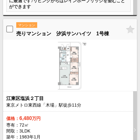
に最適です♪リビングからはレインボーブリッジを望むこと
外房エリア
ができます
外房エリアの新築一戸建
外房エリアの中古一戸建
マンション
外房エリアのマンション
外房エリアの土地
売りマンション 汐浜サンハイツ 1号棟
内房エリア
内房エリアの新築一戸建
内房エリアの中古一戸建
内房エリアのマンション
内房エリアの土地
東京全域エリア
東京全域エリアの新築一戸建
東京全域エリアの中古一戸建
東京全域エリアのマンション
江東区塩浜２丁目
東京全域エリアの土地
東京メトロ東西線「木場」駅徒歩
11
分
神奈川全域エリア
6,480
価格：
万円
神奈川全域エリアの新築一戸建
専有：72㎡
神奈川全域エリアの中古一戸建
間取：3LDK
神奈川全域エリアのマンション
神奈川全域エリアの土地
築年：1983年1月