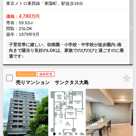
東京メトロ東西線「東陽町」駅徒歩
16
分
4,780
価格：
万円
専有：59.53㎡
間取：2SLDK
築年：1979年9月
子育世帯に嬉しい、幼稚園・小学校・中学校が徒歩圏内♪南
向きで陽当り良好のLDKは、家族でのびのびと過ごすのに最
適です♪
マンション
価格変更
売りマンション サンクタス大島