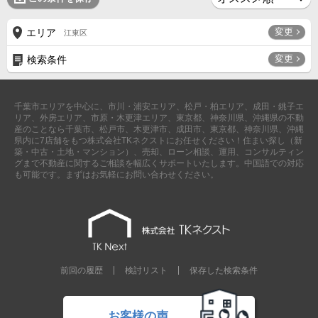
変更
エリア
江東区
変更
検索条件
千葉市エリアを中心に、市川・浦安エリア、松戸・柏エリア、成田・銚子エ
リア、外房エリア、市原・木更津エリア、東京都、神奈川県、沖縄県の不動
産のことなら千葉市、松戸市、木更津市、成田市、東京都、神奈川県、沖縄
県内に7店舗をもつ株式会社TKネクストにお任せください！住まい探し（新
築・中古・土地・マンション）、売却、ローン相談、運用、コンサルティン
グまで不動産に関するご相談を幅広くサポートいたします。中国語での対応
も可能です。まずはお気軽にお問い合わせください。
前回の履歴
検討リスト
保存した検索条件
お客様の声