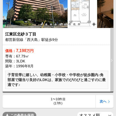
江東区北砂３丁目
都営新宿線「西大島」駅徒歩
9
分
7,198
価格：
万円
専有：67.79㎡
間取：3LDK
築年：1996年8月
子育世帯に嬉しい、幼稚園・小学校・中学校が徒歩圏内♪角
部屋で陽当り良好のLDKは、家族でのびのびと過ごすのに最
適です♪
1〜10件目
次へ
(17件)
この条件を保存