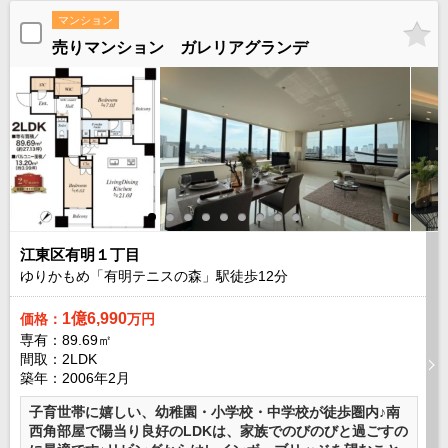
成田･銚子方面エリア
マンション
売りマンション ガレリアグランデ
成田･銚子方面エリアの新築一戸建
成田･銚子方面エリアの中古一戸建
成田･銚子方面エリアのマンション
成田･銚子方面エリアの土地
四街道･佐倉･八千代方面エリア
四街道･佐倉･八千代方面エリアの新築一戸建
四街道･佐倉･八千代方面エリアの中古一戸建
四街道･佐倉･八千代方面エリアのマンション
四街道･佐倉･八千代方面エリアの土地
船橋･市川･浦安方面エリア
江東区有明１丁目
船橋･市川･浦安方面エリアの新築一戸建
ゆりかもめ「有明テニスの森」駅徒歩
12
分
船橋･市川･浦安方面エリアの中古一戸建
船橋･市川･浦安方面エリアのマンション
1億6,990
価格：
万円
船橋･市川･浦安方面エリアの土地
専有：89.69㎡
千葉市エリア
間取：2LDK
築年：2006年2月
千葉市エリアの新築一戸建
千葉市エリアの中古一戸建
子育世帯に嬉しい、幼稚園・小学校・中学校が徒歩圏内♪南
千葉市エリアのマンション
西角部屋で陽当り良好のLDKは、家族でのびのびと過ごすの
千葉市エリアの土地