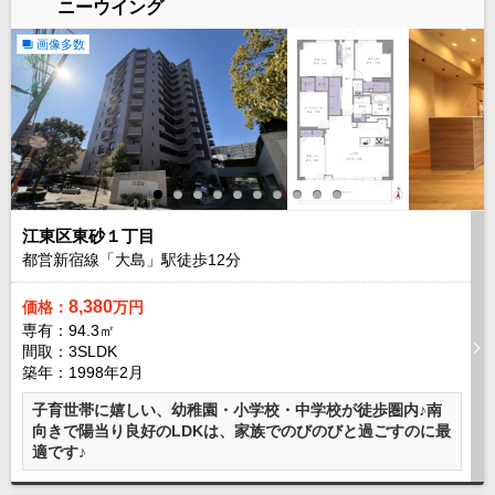
ニーウイング
路線から探す
画像多数
中古一戸建
エリアから探す
路線から探す
マンション
エリアから探す
路線から探す
土 地
江東区東砂１丁目
エリアから探す
都営新宿線「大島」駅徒歩
12
分
路線から探す
8,380
価格：
万円
専有：94.3㎡
間取：3SLDK
エリアから物件検索
築年：1998年2月
松戸･柏方面エリア
子育世帯に嬉しい、幼稚園・小学校・中学校が徒歩圏内♪南
松戸･柏方面エリアの新築一戸建
向きで陽当り良好のLDKは、家族でのびのびと過ごすのに最
松戸･柏方面エリアの中古一戸建
適です♪
松戸･柏方面エリアのマンション
松戸･柏方面エリアの土地