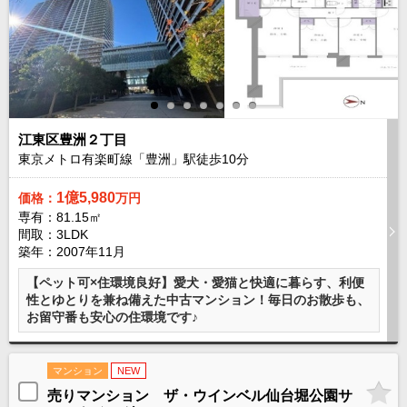
現地販売会情報
千葉本店
松戸支店
成田支店
木更津支店
東京支店
神奈川支店
沖縄支店
スタッフ紹介
江東区豊洲２丁目
千葉本店
松戸支店
成田支店
木更津支店
東京支店
東京メトロ有楽町線「豊洲」駅徒歩
10
分
神奈川支店
沖縄支店
1億5,980
価格：
万円
専有：81.15㎡
売却査定
会社案内
間取：3LDK
築年：2007年11月
お問い合わせ
サイトマップ
【ペット可×住環境良好】愛犬・愛猫と快適に暮らす、利便
プライバシーポリシー
性とゆとりを兼ね備えた中古マンション！毎日のお散歩も、
お留守番も安心の住環境です♪
物件検索
マンション
NEW
新築一戸建
売りマンション ザ・ウインベル仙台堀公園サ
エリアから探す