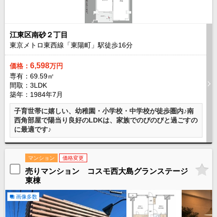
江東区南砂２丁目
東京メトロ東西線「東陽町」駅徒歩
16
分
6,598
価格：
万円
専有：69.59㎡
間取：3LDK
築年：1984年7月
子育世帯に嬉しい、幼稚園・小学校・中学校が徒歩圏内♪南
西角部屋で陽当り良好のLDKは、家族でのびのびと過ごすの
に最適です♪
マンション
価格変更
売りマンション コスモ西大島グランステージ
東棟
画像多数