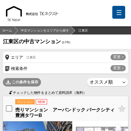
ホーム
中古マンションをエリアから探す
江東区
江東区の中古マンション
(
17
件)
前回の履歴
検討リスト
保存した検索条件
変更
エリア
江東区
中国語での対応も可能です
変更
検索条件
お問い合わせ
この条件を保存
営業メールは固くお断りします
チェックした物件をまとめて資料請求（無料）
お知らせ
マンション
NEW
売りマンション アーバンドック パークシティ
千葉本店
松戸支店
成田支店
木更津支店
東京支店
豊洲タワーB
神奈川支店
沖縄支店