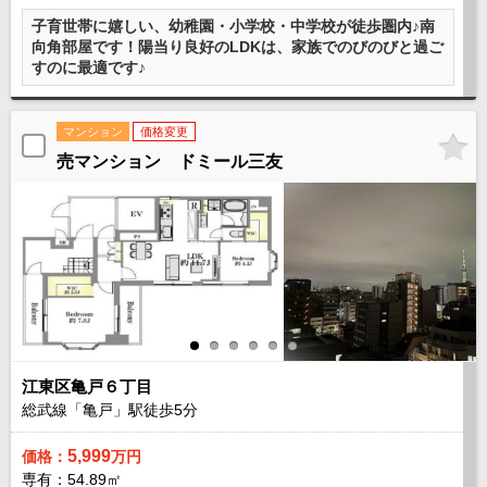
沖縄全域エリア
子育世帯に嬉しい、幼稚園・小学校・中学校が徒歩圏内♪南
向角部屋です！陽当り良好のLDKは、家族でのびのびと過ご
沖縄全域エリアの新築一戸建
すのに最適です♪
沖縄全域エリアの中古一戸建
沖縄全域エリアのマンション
沖縄全域エリアの土地
マンション
価格変更
売マンション ドミール三友
お客様の声
全店舗営業社員募集！
江東区亀戸６丁目
総武線「亀戸」駅徒歩
5
分
5,999
価格：
万円
専有：54.89㎡