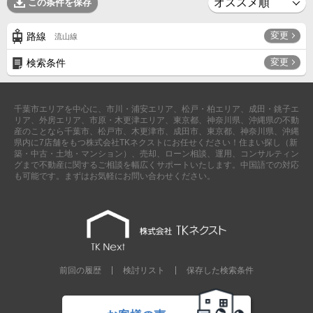
この条件を保存
成田･銚子方面エリア
成田･銚子方面エリアの新築一戸建
変更
路線
流山線
成田･銚子方面エリアの中古一戸建
成田･銚子方面エリアのマンション
変更
検索条件
成田･銚子方面エリアの土地
四街道･佐倉･八千代方面エリア
千葉市エリアを中心に、市川・浦安エリア、松戸・柏エリア、成田・銚子エ
四街道･佐倉･八千代方面エリアの新築一戸建
リア、外房エリア、市原・木更津エリア、東京都、神奈川県、沖縄県の不動
四街道･佐倉･八千代方面エリアの中古一戸建
産のことなら千葉市、松戸市、木更津市、成田市、東京都、神奈川県、沖縄
四街道･佐倉･八千代方面エリアのマンション
県内に7店舗をもつ株式会社TKネクストにお任せください！住まい探し（新
四街道･佐倉･八千代方面エリアの土地
築・中古・土地・マンション）、売却、ローン相談、運用、コンサルティン
グまで不動産に関するご相談を幅広くサポートいたします。中国語での対応
船橋･市川･浦安方面エリア
も可能です。まずはお気軽にお問い合わせください。
船橋･市川･浦安方面エリアの新築一戸建
船橋･市川･浦安方面エリアの中古一戸建
船橋･市川･浦安方面エリアのマンション
船橋･市川･浦安方面エリアの土地
千葉市エリア
千葉市エリアの新築一戸建
前回の履歴
検討リスト
保存した検索条件
千葉市エリアの中古一戸建
千葉市エリアのマンション
千葉市エリアの土地