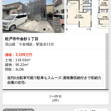
路線から探す
中古一戸建
エリアから探す
路線から探す
マンション
エリアから探す
松戸市中金杉１丁目
路線から探す
流山線「小金城趾」駅徒歩
11
分
土 地
3,199
価格：
万円
エリアから探す
土地：118.03m²
路線から探す
建物：95.22m²
間取：3LDK
並列2台駐車可能で駐車もスムーズ♪屋根裏収納付きで収納力
エリアから物件検索
自慢の住宅♪
松戸･柏方面エリア
松戸･柏方面エリアの新築一戸建
1〜2件目
松戸･柏方面エリアの中古一戸建
(2件)
松戸･柏方面エリアのマンション
松戸･柏方面エリアの土地