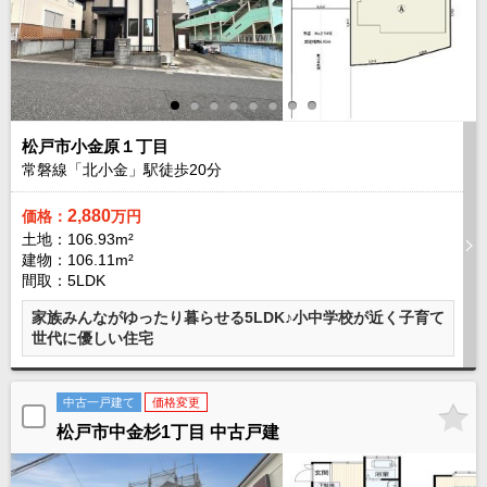
現地販売会情報
千葉本店
松戸支店
成田支店
木更津支店
東京支店
神奈川支店
沖縄支店
スタッフ紹介
松戸市小金原１丁目
常磐線「北小金」駅徒歩
20
分
千葉本店
松戸支店
成田支店
木更津支店
東京支店
神奈川支店
沖縄支店
2,880
価格：
万円
土地：106.93m²
建物：106.11m²
売却査定
会社案内
間取：5LDK
お問い合わせ
サイトマップ
家族みんながゆったり暮らせる5LDK♪小中学校が近く子育て
世代に優しい住宅
プライバシーポリシー
中古一戸建て
価格変更
物件検索
松戸市中金杉1丁目 中古戸建
新築一戸建
エリアから探す