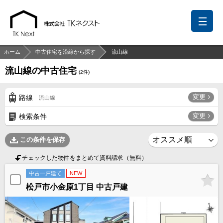
ホーム
中古住宅を沿線から探す
流山線
流山線の中古住宅
(
2
件)
前回の履歴
検討リスト
保存した検索条件
変更
路線
流山線
中国語での対応も可能です
変更
検索条件
お問い合わせ
この条件を保存
営業メールは固くお断りします
チェックした物件をまとめて資料請求（無料）
お知らせ
中古一戸建て
NEW
松戸市小金原1丁目 中古戸建
千葉本店
松戸支店
成田支店
木更津支店
東京支店
神奈川支店
沖縄支店