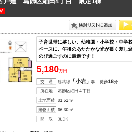
古戸建 葛飾区細田4丁目 限定1棟
神奈川支店
沖縄支店
子育世帯に嬉しい、幼稚園・小学校・中学校
ペースに、午後のあたたかな光が長く差し込
のび過ごすのに最適です！
5,180
万円
マンション
「小岩」
18
交 通
総武線
駅 徒歩
分
探す
エリアから探す
す
路線から探す
所在地
葛飾区細田４丁目
土地面積
81.51m²
建物面積
66.30m²
間 取
3LDK
方面エリア
四街道･佐倉･八千代方面エリア