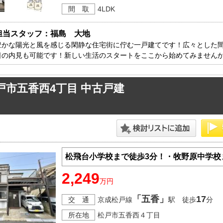
間 取
4LDK
担当スタッフ：福島　大地
豊かな陽光と風を感じる閑静な住宅街に佇む一戸建てです！広々とした間
日の内見も可能です！新しい生活のスタートをここから始めてみません
戸市五香西4丁目 中古戸建
松飛台小学校まで徒歩3分！・牧野原中学校
2,249
万円
「五香」
17
交 通
京成松戸線
駅 徒歩
分
所在地
松戸市五香西４丁目