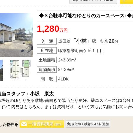
◆３台駐車可能なゆとりのカースペース♪◆
1,280
万円
「小林」
20
交 通
成田線
駅 徒歩
分
所在地
印旛郡栄町南ケ丘１丁目
土地面積
243.89m²
建物面積
94.39m²
間 取
4LDK
担当スタッフ：小坂　康太
73坪超のゆとりある敷地♪南向きで陽当たり良好、駐車スペースは3台
ます♪ご内見はもちろん、まずは資料だけ…という方もお気軽にお問い合
した物件を