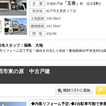
「五香」
18
交 通
京成松戸線
駅 徒歩
分
所在地
松戸市五香西３丁目
土地面積
145.08m²
建物面積
141.45m²
間 取
4SLDK
担当スタッフ：福島　大地
8月リフォーム完了予定！南向き日当たり良好！敷地面積42平米並列2台
西市東の原 中古戸建
◆内装リフォーム予定♪◆2台駐車可能で来