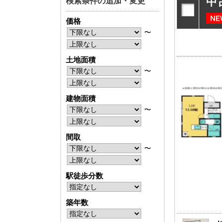
中
検索条件の追加・変更
神奈川支店
神奈川支店
価格
沖縄支店
沖縄支店
〜
土地面積
〜
建物面積
物件検索
〜
新築一戸建
中古一戸建
間取
エリアから探す
エリアから
〜
路線から探す
路線から探
駅徒歩分数
エリアから物件検索
築年数
松戸･柏方面エリア
成田･銚子