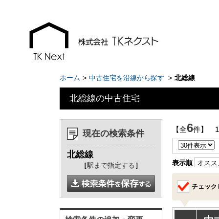
ホーム
中古住宅を沿線から探す
北総線
北総線の中古住宅
お知らせ
現地販売会情報
6
【全
件】 
現在の検索条件
千葉本店
千葉本店
北総線
松戸支店
松戸支店
表示順
オスス
［
駅まで指定する
］
成田支店
成田支店
チェック
木更津支店
木更津支店
東京支店
東京支店