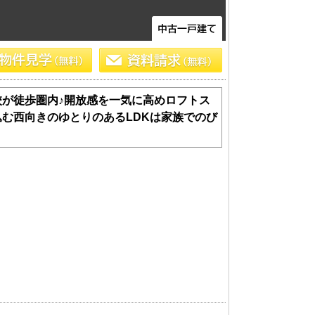
が徒歩圏内♪開放感を一気に高めロフトス
む西向きのゆとりのあるLDKは家族でのび
土 地
エリアから探す
路線から探す
船橋･市川･浦安方面エリア