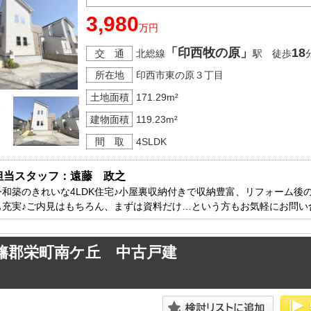
3,980
万円
「印西牧の原」
18
交 通
北総線
駅 徒歩
所在地
印西市東の原３丁目
土地面積
171.29m²
建物面積
119.23m²
間 取
4SLDK
担当スタッフ：遠藤　政之
令和築のきれいな4LDK住宅♪小屋裏収納付きで収納豊富、リフォーム後
も充実♪ご内見はもちろん、まずは資料だけ…という方もお気軽にお問い
旛郡栄町南ケ丘 中古戸建