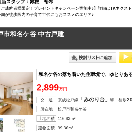
担当スタッフ：藏根　裕希
方面エリアの新築一戸建
四街道･佐倉･八千代方面エリアの新築一戸建
【ご成約者様限定！プレゼントキャンペーン実施中♪】詳細はTKネクス
方面エリアの中古一戸建
四街道･佐倉･八千代方面エリアの中古一戸建
公園が徒歩圏内の子育て世代にもおススメのエリア♪
方面エリアのマンション
四街道･佐倉･八千代方面エリアのマンション
方面エリアの土地
四街道･佐倉･八千代方面エリアの土地
戸市和名ケ谷 中古戸建
内房エリア
の新築一戸建
内房エリアの新築一戸建
の中古一戸建
内房エリアの中古一戸建
のマンション
内房エリアのマンション
の土地
内房エリアの土地
和名ケ谷の落ち着いた住環境で、ゆとりあ
2,899
リア
万円
リアの新築一戸建
「みのり台」
2
交 通
京成松戸線
駅 徒歩
リアの中古一戸建
リアのマンション
所在地
松戸市和名ケ谷
リアの土地
土地面積
116.83m²
建物面積
99.36m²