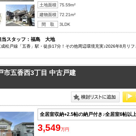
土地面積
75.59m²
建物面積
72.21m²
間 取
3LDK
担当スタッフ：福島　大地
京成松戸線「五香」駅・徒歩17分！その他周辺環境充実♪2026年8月リ
戸市五香西3丁目 中古戸建
全居室収納+2.5帖の納戸付き♪全居室6帖以
3,549
万円