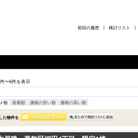
前回の履歴
検討リスト
前回の履歴
検討リスト
保存した検
スタッフ紹介
売却査定
1件〜6件を表示
千葉本店
会社案内
松戸支店
メ順
新着順
価格の安い順
価格の高い順
お問い合わせ
成田支店
サイトマップ
した物件を
木更津支店
プライバシーポリシー
東京支店