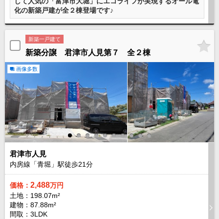
して人気の「富津市大堀」にエコライフが実現するオール電
外房エリア
化の新築戸建が全２棟登場です♪
外房エリアの新築一戸建
外房エリアの中古一戸建
新築一戸建て
外房エリアのマンション
外房エリアの土地
新築分譲 君津市人見第７ 全２棟
内房エリア
画像多数
内房エリアの新築一戸建
内房エリアの中古一戸建
内房エリアのマンション
内房エリアの土地
東京全域エリア
東京全域エリアの新築一戸建
東京全域エリアの中古一戸建
東京全域エリアのマンション
君津市人見
東京全域エリアの土地
内房線「青堀」駅徒歩
21
分
神奈川全域エリア
2,488
価格：
万円
神奈川全域エリアの新築一戸建
土地：198.07m²
神奈川全域エリアの中古一戸建
建物：87.88m²
神奈川全域エリアのマンション
神奈川全域エリアの土地
間取：3LDK