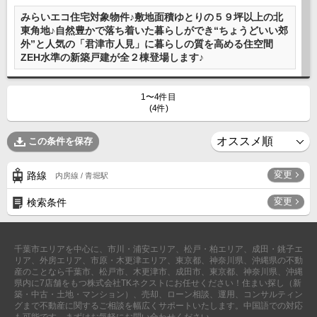
沖縄全域エリア
みらいエコ住宅対象物件♪敷地面積ゆとりの５９坪以上の北
東角地♪自然豊かで落ち着いた暮らしができ“ちょうどいい郊
沖縄全域エリアの新築一戸建
外”と人気の「君津市人見」に暮らしの質を高める住空間
沖縄全域エリアの中古一戸建
ZEH水準の新築戸建が全２棟登場します♪
沖縄全域エリアのマンション
沖縄全域エリアの土地
1〜4件目
(4件)
お客様の声
この条件を保存
変更
路線
内房線 / 青堀駅
全店舗営業社員募集！
変更
検索条件
千葉市エリアを中心に、市川・浦安エリア、松戸・柏エリア、成田・銚子エ
リア、外房エリア、市原・木更津エリア、東京都、神奈川県、沖縄県の不動
産のことなら千葉市、松戸市、木更津市、成田市、東京都、神奈川県、沖縄
県内に7店舗をもつ株式会社TKネクストにお任せください！住まい探し（新
築・中古・土地・マンション）、売却、ローン相談、運用、コンサルティン
グまで不動産に関するご相談を幅広くサポートいたします。中国語での対応