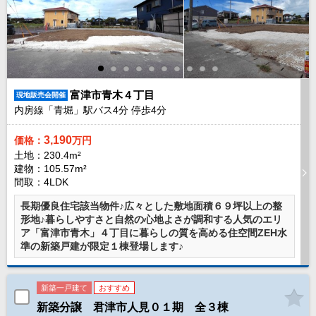
現地販売会情報
千葉本店
松戸支店
成田支店
木更津支店
東京支店
神奈川支店
沖縄支店
スタッフ紹介
富津市青木４丁目
現地販売会開催
内房線「青堀」駅バス
4
分 停歩
4
分
千葉本店
松戸支店
成田支店
木更津支店
東京支店
神奈川支店
沖縄支店
3,190
価格：
万円
土地：230.4m²
建物：105.57m²
売却査定
会社案内
間取：4LDK
お問い合わせ
サイトマップ
長期優良住宅該当物件♪広々とした敷地面積６９坪以上の整
形地♪暮らしやすさと自然の心地よさが調和する人気のエリ
プライバシーポリシー
ア「富津市青木」４丁目に暮らしの質を高める住空間ZEH水
準の新築戸建が限定１棟登場します♪
物件検索
新築一戸建て
おすすめ
新築一戸建
新築分譲 君津市人見０１期 全３棟
エリアから探す