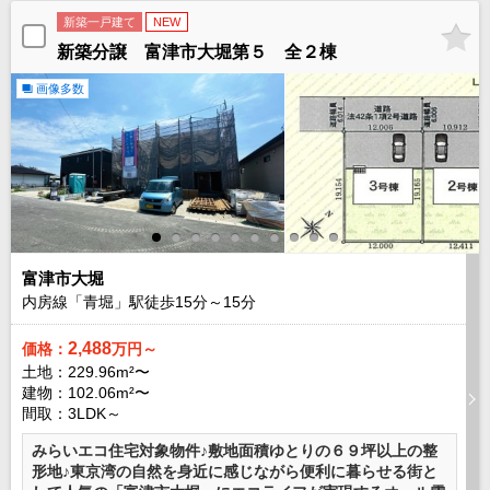
成田･銚子方面エリア
新築一戸建て
NEW
新築分譲 富津市大堀第５ 全２棟
成田･銚子方面エリアの新築一戸建
成田･銚子方面エリアの中古一戸建
画像多数
成田･銚子方面エリアのマンション
成田･銚子方面エリアの土地
四街道･佐倉･八千代方面エリア
四街道･佐倉･八千代方面エリアの新築一戸建
四街道･佐倉･八千代方面エリアの中古一戸建
四街道･佐倉･八千代方面エリアのマンション
四街道･佐倉･八千代方面エリアの土地
船橋･市川･浦安方面エリア
富津市大堀
船橋･市川･浦安方面エリアの新築一戸建
内房線「青堀」駅徒歩
15
分～
15
分
船橋･市川･浦安方面エリアの中古一戸建
船橋･市川･浦安方面エリアのマンション
2,488
価格：
万円～
船橋･市川･浦安方面エリアの土地
土地：229.96m²〜
千葉市エリア
建物：102.06m²〜
間取：3LDK～
千葉市エリアの新築一戸建
千葉市エリアの中古一戸建
みらいエコ住宅対象物件♪敷地面積ゆとりの６９坪以上の整
千葉市エリアのマンション
形地♪東京湾の自然を身近に感じながら便利に暮らせる街と
千葉市エリアの土地