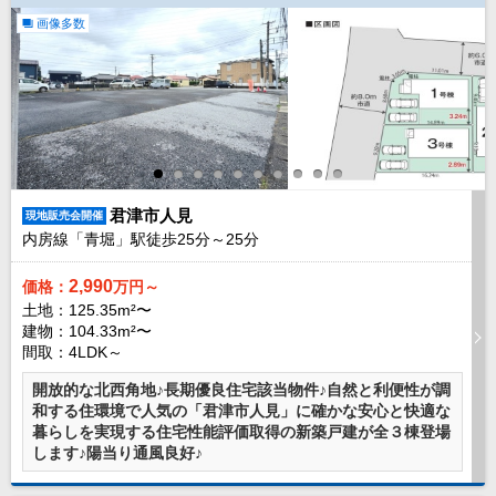
路線から探す
画像多数
中古一戸建
エリアから探す
路線から探す
マンション
エリアから探す
路線から探す
君津市人見
現地販売会開催
土 地
内房線「青堀」駅徒歩
25
分～
25
分
エリアから探す
路線から探す
2,990
価格：
万円～
土地：125.35m²〜
建物：104.33m²〜
間取：4LDK～
エリアから物件検索
開放的な北西角地♪長期優良住宅該当物件♪自然と利便性が調
松戸･柏方面エリア
和する住環境で人気の「君津市人見」に確かな安心と快適な
松戸･柏方面エリアの新築一戸建
暮らしを実現する住宅性能評価取得の新築戸建が全３棟登場
松戸･柏方面エリアの中古一戸建
します♪陽当り通風良好♪
松戸･柏方面エリアのマンション
松戸･柏方面エリアの土地