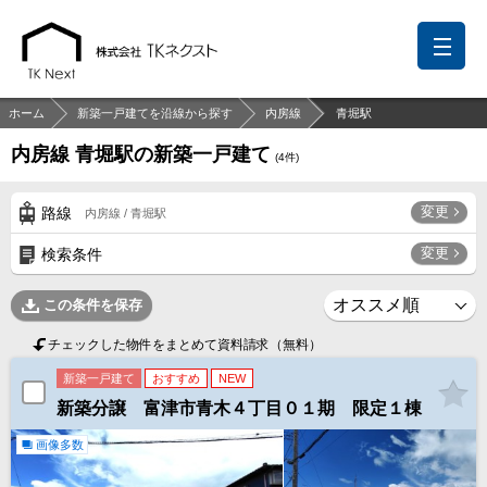
ホーム
新築一戸建てを沿線から探す
内房線
青堀駅
内房線 青堀駅の新築一戸建て
(
4
件)
前回の履歴
検討リスト
保存した検索条件
変更
路線
内房線 / 青堀駅
中国語での対応も可能です
変更
検索条件
お問い合わせ
この条件を保存
営業メールは固くお断りします
チェックした物件をまとめて資料請求（無料）
お知らせ
新築一戸建て
おすすめ
NEW
新築分譲 富津市青木４丁目０１期 限定１棟
千葉本店
松戸支店
成田支店
木更津支店
東京支店
神奈川支店
沖縄支店
画像多数