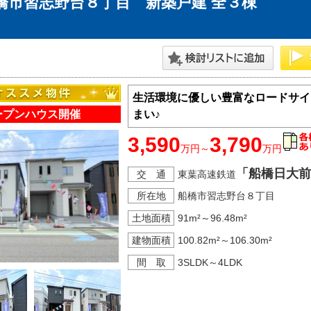
橋市習志野台８丁目 新築戸建 全３棟
神奈川支店
沖縄支店
生活環境に優しい豊富なロードサイ
ープンハウス開催
まい♪
3,590
3,790
万円～
万円
「船橋日大前
マンション
交 通
東葉高速鉄道
探す
エリアから探す
所在地
船橋市習志野台８丁目
す
路線から探す
土地面積
91m²～96.48m²
建物面積
100.82m²～106.30m²
間 取
3SLDK～4LDK
方面エリア
四街道･佐倉･八千代方面エリア