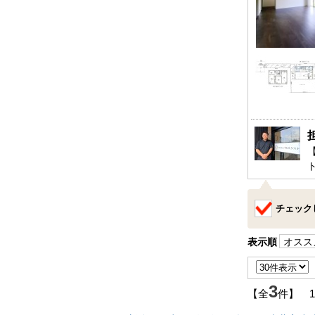
チェック
表示順
オスス
3
【全
件】 