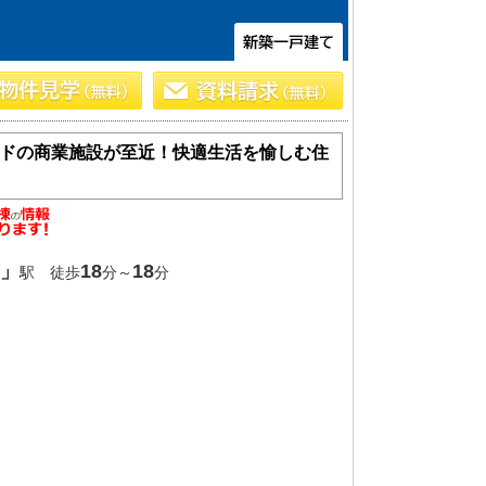
ドの商業施設が至近！快適生活を愉しむ住
」
18
18
土 地
駅 徒歩
分～
分
エリアから探す
路線から探す
船橋･市川･浦安方面エリア