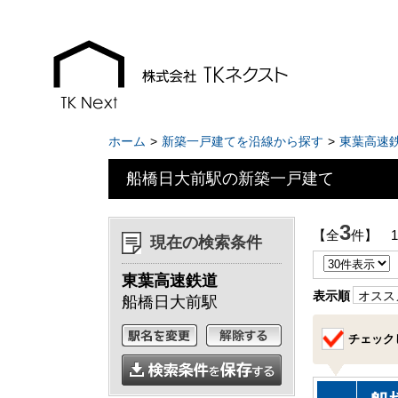
ホーム
新築一戸建てを沿線から探す
東葉高速
船橋日大前駅の新築一戸建て
お知らせ
現地販売会情報
3
【全
件】 
現在の検索条件
千葉本店
千葉本店
東葉高速鉄道
松戸支店
松戸支店
表示順
オスス
船橋日大前駅
成田支店
成田支店
チェック
木更津支店
木更津支店
東京支店
東京支店