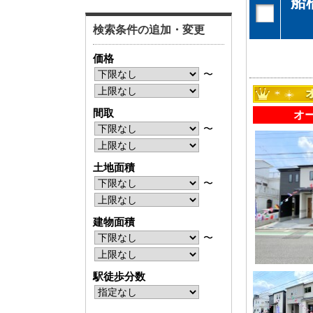
船
神奈川支店
神奈川支店
検索条件の追加・変更
沖縄支店
沖縄支店
価格
〜
間取
オ
〜
物件検索
土地面積
新築一戸建
中古一戸建
〜
エリアから探す
エリアから
路線から探す
路線から探
建物面積
〜
駅徒歩分数
エリアから物件検索
松戸･柏方面エリア
成田･銚子