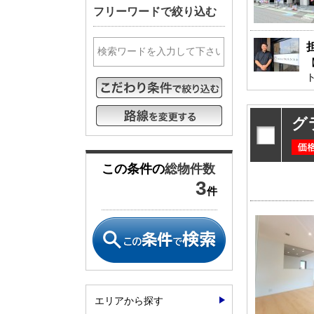
フリーワードで絞り込む
松戸･柏方面エリアの新築一戸建
成田･銚子
松戸･柏方面エリアの中古一戸建
成田･銚子
松戸･柏方面エリアのマンション
成田･銚子
松戸･柏方面エリアの土地
成田･銚子
千葉市エリア
外房エリア
千葉市エリアの新築一戸建
外房エリア
グ
千葉市エリアの中古一戸建
外房エリア
千葉市エリアのマンション
外房エリア
この条件の
総物件数
千葉市エリアの土地
外房エリア
3
件
神奈川全域エリア
沖縄全域エ
神奈川全域エリアの新築一戸建
沖縄全域エ
神奈川全域エリアの中古一戸建
沖縄全域エ
神奈川全域エリアのマンション
沖縄全域エ
神奈川全域エリアの土地
沖縄全域エ
エリアから探す