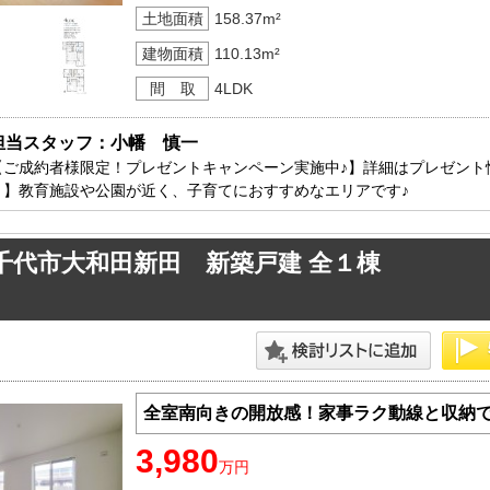
土地面積
158.37m²
建物面積
110.13m²
間 取
4LDK
担当スタッフ：小幡　慎一
【ご成約者様限定！プレゼントキャンペーン実施中♪】詳細はプレゼント
ト】教育施設や公園が近く、子育てにおすすめなエリアです♪
千代市大和田新田 新築戸建 全１棟
全室南向きの開放感！家事ラク動線と収納で
3,980
万円