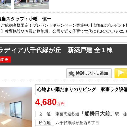
方面エリアの新築一戸建
四街道･佐倉･八千代方面エリアの新築一戸建
方面エリアの中古一戸建
四街道･佐倉･八千代方面エリアの中古一戸建
方面エリアのマンション
四街道･佐倉･八千代方面エリアのマンション
担当スタッフ：小幡　慎一
方面エリアの土地
四街道･佐倉･八千代方面エリアの土地
【ご成約者様限定！プレゼントキャンペーン実施中♪】詳細はプレゼント
ト】教育施設やお買い物施設、公園が近く子育て世代にもおススメのエリ
内房エリア
の新築一戸建
内房エリアの新築一戸建
ラディア八千代緑が丘 新築戸建 全１棟
の中古一戸建
内房エリアの中古一戸建
のマンション
内房エリアのマンション
の土地
内房エリアの土地
リア
心地よい陽だまりのリビング 家事ラク設備
リアの新築一戸建
リアの中古一戸建
4,680
万円
リアのマンション
リアの土地
「船橋日大前」
交 通
東葉高速鉄道
駅 徒
所在地
八千代市緑が丘西５丁目