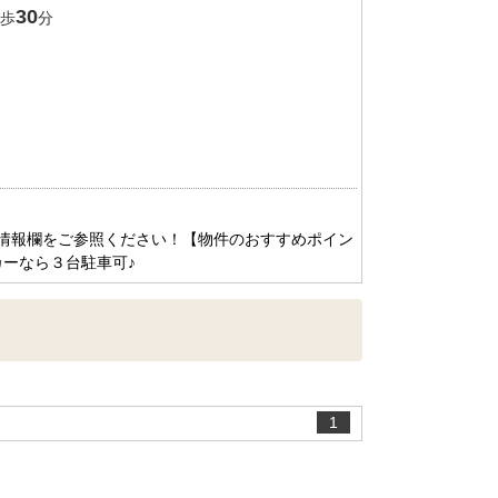
30
歩
分
情報欄をご参照ください！【物件のおすすめポイン
ーなら３台駐車可♪
1