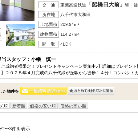
「船橋日大前」
交 通
東葉高速鉄道
駅 徒
所在地
八千代市大和田
土地面積
209.94m²
建物面積
114.27m²
間 取
4LDK
担当スタッフ：小幡　慎一
【ご成約者様限定！プレゼントキャンペーン実施中♪】詳細はプレゼント
ト】２０２５年４月完成の八千代緑が丘駅から徒歩１４分！コンパクトカ
した物件を
メ順
新着順
価格の安い順
価格の高い順
1件〜3件を表示