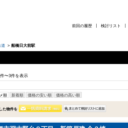
前回の履歴
検討リスト
前回の履歴
検討リスト
保存した検
鉄道
船橋日大前駅
スタッフ紹介
売却査定
1件〜3件を表示
千葉本店
会社案内
松戸支店
メ順
新着順
価格の安い順
価格の高い順
お問い合わせ
成田支店
サイトマップ
した物件を
木更津支店
プライバシーポリシー
東京支店