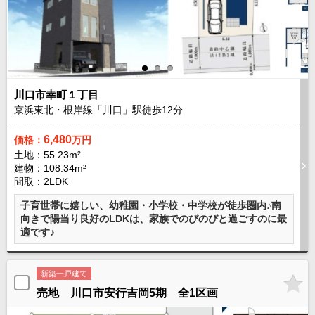
現地販売会情報
千葉本店
松戸支店
成田支店
木更津支店
東京支店
神奈川支店
沖縄支店
スタッフ紹介
川口市幸町１丁目
京浜東北・根岸線「川口」駅徒歩
12
分
千葉本店
松戸支店
成田支店
木更津支店
東京支店
神奈川支店
沖縄支店
6,480
価格：
万円
土地：55.23m²
建物：108.34m²
売却査定
会社案内
間取：2LDK
お問い合わせ
サイトマップ
子育世帯に嬉しい、幼稚園・小学校・中学校が徒歩圏内♪南
向きで陽当り良好のLDKは、家族でのびのびと過ごすのに最
プライバシーポリシー
適です♪
物件検索
新築一戸建て
新築一戸建
売地 川口市安行吉岡5期 全1区画
エリアから探す