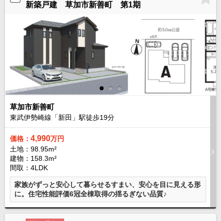
新築戸建 草加市新善町 第1期
成田･銚子方面エリア
成田･銚子方面エリアの新築一戸建
成田･銚子方面エリアの中古一戸建
成田･銚子方面エリアのマンション
成田･銚子方面エリアの土地
四街道･佐倉･八千代方面エリア
四街道･佐倉･八千代方面エリアの新築一戸建
四街道･佐倉･八千代方面エリアの中古一戸建
四街道･佐倉･八千代方面エリアのマンション
四街道･佐倉･八千代方面エリアの土地
草加市新善町
東武伊勢崎線「新田」駅徒歩
19
分
船橋･市川･浦安方面エリア
船橋･市川･浦安方面エリアの新築一戸建
4,990
価格：
万円
船橋･市川･浦安方面エリアの中古一戸建
土地：98.95m²
船橋･市川･浦安方面エリアのマンション
建物：158.3m²
船橋･市川･浦安方面エリアの土地
間取：4LDK
千葉市エリア
家族がずっと安心して暮らせるすまい、安心を目に見える形
千葉市エリアの新築一戸建
に。住宅性能評価6冠全棟取得の揺るぎない品質♪
千葉市エリアの中古一戸建
千葉市エリアのマンション
千葉市エリアの土地