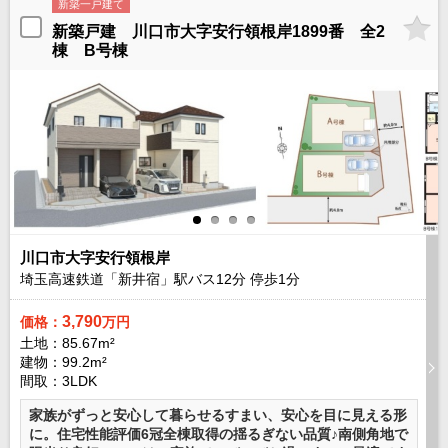
新築一戸建て
外房エリア
新築戸建 川口市大字安行領根岸1899番 全2
外房エリアの新築一戸建
棟 B号棟
外房エリアの中古一戸建
外房エリアのマンション
外房エリアの土地
内房エリア
内房エリアの新築一戸建
内房エリアの中古一戸建
内房エリアのマンション
内房エリアの土地
東京全域エリア
川口市大字安行領根岸
東京全域エリアの新築一戸建
埼玉高速鉄道「新井宿」駅バス
12
分 停歩
1
分
東京全域エリアの中古一戸建
東京全域エリアのマンション
3,790
価格：
万円
東京全域エリアの土地
土地：85.67m²
神奈川全域エリア
建物：99.2m²
間取：3LDK
神奈川全域エリアの新築一戸建
神奈川全域エリアの中古一戸建
家族がずっと安心して暮らせるすまい、安心を目に見える形
神奈川全域エリアのマンション
に。住宅性能評価6冠全棟取得の揺るぎない品質♪南側角地で
神奈川全域エリアの土地