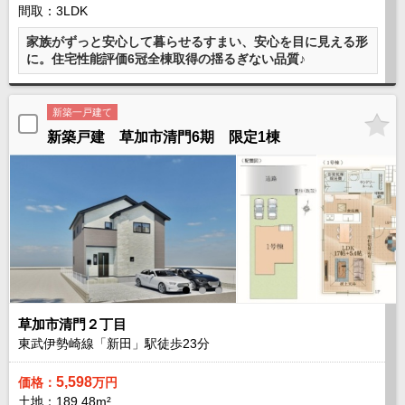
間取：3LDK
家族がずっと安心して暮らせるすまい、安心を目に見える形
に。住宅性能評価6冠全棟取得の揺るぎない品質♪
新築一戸建て
新築戸建 草加市清門6期 限定1棟
草加市清門２丁目
東武伊勢崎線「新田」駅徒歩
23
分
5,598
価格：
万円
土地：189.48m²