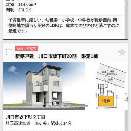
建物：114.65m²
間取：3SLDK
子育世帯に嬉しい、幼稚園・小学校・中学校が徒歩圏内♪南
側角地で陽当り良好のLDKは、家族でのびのびと過ごすのに
最適です♪
新築一戸建て
新築戸建 川口市坂下町20期 限定1棟
川口市坂下町２丁目
埼玉高速鉄道「鳩ヶ谷」駅徒歩
14
分