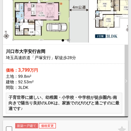
路線から探す
中古一戸建
エリアから探す
路線から探す
マンション
エリアから探す
路線から探す
川口市大字安行吉岡
埼玉高速鉄道「戸塚安行」駅徒歩
28
分
土 地
エリアから探す
3,799
価格：
万円
路線から探す
土地：99.8m²
建物：92.53m²
間取：3LDK
エリアから物件検索
子育世帯に嬉しい、幼稚園・小学校・中学校が徒歩圏内♪南
向きで陽当り良好のLDKは、家族でのびのびと過ごすのに最
松戸･柏方面エリア
適です♪
松戸･柏方面エリアの新築一戸建
松戸･柏方面エリアの中古一戸建
松戸･柏方面エリアのマンション
新築一戸建て
価格変更
松戸･柏方面エリアの土地