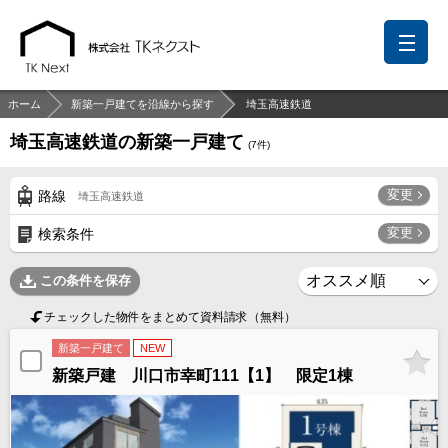
ホーム
新築一戸建てを沿線から探す
埼玉高速鉄道
埼玉高速鉄道の新築一戸建て
(
7
件)
前回の履歴
検討リスト
保存した検索条件
変更
路線
埼玉高速鉄道
中国語での対応も可能です
変更
検索条件
お問い合わせ
この条件を保存
営業メールは固くお断りします
チェックした物件をまとめて資料請求（無料）
お知らせ
新築一戸建て
NEW
新築戸建 川口市幸町111【1】 限定1棟
千葉本店
松戸支店
成田支店
木更津支店
東京支店
神奈川支店
沖縄支店