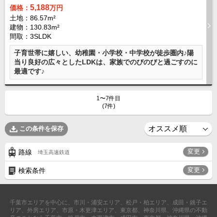
5,188
価格：
万円
土地：86.57m²
建物：130.83m²
間取：3SLDK
子育世帯に嬉しい、幼稚園・小学校・中学校が徒歩圏内♪陽
当り良好の広々としたLDKは、家族でのびのびと過ごすのに
最適です♪
1〜7件目
(7件)
この条件を保存
変更
路線
埼玉高速鉄道
変更
検索条件
千葉市エリアを中心に、市川・浦安エリア、松戸・柏エリア、成田・銚子エ
リア、外房エリア、市原・木更津エリア、東京都、神奈川県、沖縄県の不動