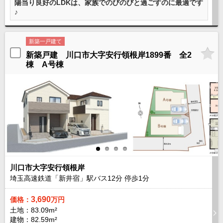
陽当り良好のLDKは、家族でのびのびと過ごすのに最適です
沖縄全域エリア
♪
沖縄全域エリアの新築一戸建
沖縄全域エリアの中古一戸建
沖縄全域エリアのマンション
新築一戸建て
沖縄全域エリアの土地
新築戸建 川口市大字安行領根岸1899番 全2
棟 A号棟
お客様の声
全店舗営業社員募集！
川口市大字安行領根岸
埼玉高速鉄道「新井宿」駅バス
12
分 停歩
1
分
3,690
価格：
万円
土地：83.09m²
建物：82.59m²