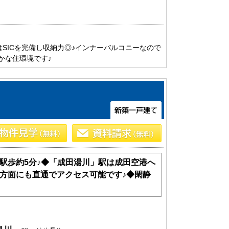
船橋･市川･浦安方面エリアの新築一戸建
船橋･市川･浦安方面エリアの中古一戸建
船橋･市川･浦安方面エリアのマンション
船橋･市川･浦安方面エリアの土地
はSICを完備し収納力◎♪インナーバルコニーなので
かな住環境です♪
東京全域エリア
東京全域エリアの新築一戸建
東京全域エリアの中古一戸建
東京全域エリアのマンション
東京全域エリアの土地
駅歩約5分♪◆「成田湯川」駅は成田空港へ
方面にも直通でアクセス可能です♪◆閑静