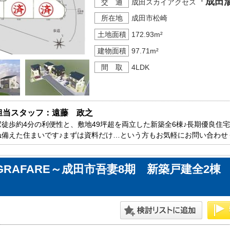
「成田
交 通
成田スカイアクセス
所在地
成田市松崎
土地面積
172.93m²
建物面積
97.71m²
間 取
4LDK
担当スタッフ：遠藤　政之
駅徒歩約4分の利便性と、敷地49坪超を両立した新築全6棟♪長期優良住
ね備えた住まいです♪まずは資料だけ…という方もお気軽にお問い合わせ
GRAFARE～成田市吾妻8期 新築戸建全2棟