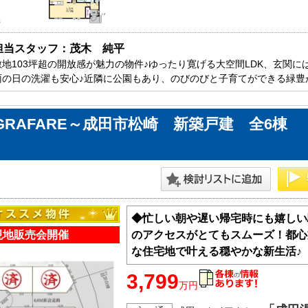
方面エリアの新築一戸建
四街道･佐倉･八千代方面エリアの新築一戸建
方面エリアの中古一戸建
四街道･佐倉･八千代方面エリアの中古一戸建
方面エリアのマンション
四街道･佐倉･八千代方面エリアのマンション
担当スタッフ：茂木　純平
方面エリアの土地
四街道･佐倉･八千代方面エリアの土地
敷地103坪超の開放感が魅力の物件♪ゆったり寛げる大空間LDK、玄関に
雨の日の洗濯も安心♪近隣に公園もあり、のびのびと子育てができる緑豊
内房エリア
の新築一戸建
内房エリアの新築一戸建
GRAFARE～成田市松崎 新築戸建 全6棟
の中古一戸建
内房エリアの中古一戸建
のマンション
内房エリアのマンション
の土地
内房エリアの土地
リア
◆忙しい朝や遅い帰宅時にも嬉しい
リアの新築一戸建
現地販売会開催
のアクセスがとてもスムーズ！都心
リアの中古一戸建
な住宅地で叶える穏やかな新生活♪
リアのマンション
リアの土地
3,799
万円