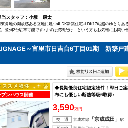
担当スタッフ：小坂　康太
南東角地の開放感ある立地に建つ4LDK新築住宅♪LDK17帖超のゆとり
実。並列2台駐車可能です♪まずは資料だけ…という方もお気軽にお問い
LIGNAGE～富里市日吉台6丁目01期 新築戸
◆長期優良住宅認定物件！即日ご案
ープンハウス開催
布にも優しい断熱等級6取得♪
3,590
万円
「京成成田」
交 通
京成本線
駅 