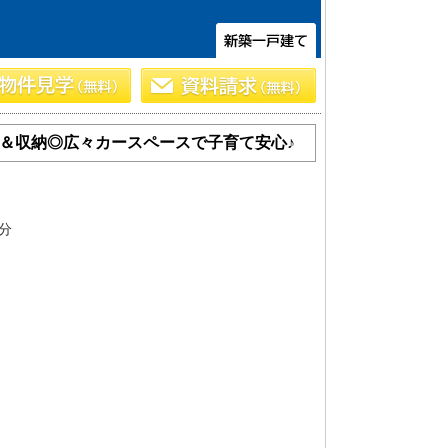
＆収納◎広々カースペースで子育て安心♪
分
土 地
エリアから探す
路線から探す
船橋･市川･浦安方面エリア