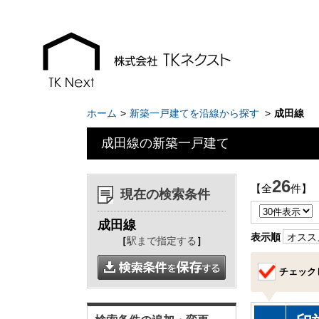
ホーム
新築一戸建てを沿線から探す
成田線
成田線の新築一戸建て
お知らせ
現地販売会情報
26
【全
件】 
現在の検索条件
千葉本店
千葉本店
成田線
松戸支店
松戸支店
表示順
オスス
［
駅まで指定する
］
成田支店
成田支店
チェック
木更津支店
木更津支店
東京支店
東京支店