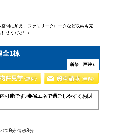
ある空間に加え、ファミリークロークなど収納も充
合わせください♪
建全1棟
内可能です♪◆省エネで過ごしやすくお財
9
3
バス
分 停歩
分