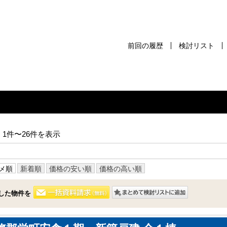
前回の履歴
検討リスト
前回の履歴
検討リスト
保存した検
スタッフ紹介
売却査定
1件〜26件を表示
千葉本店
会社案内
松戸支店
メ順
新着順
価格の安い順
価格の高い順
お問い合わせ
成田支店
サイトマップ
した物件を
木更津支店
プライバシーポリシー
東京支店