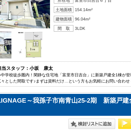
所在地
富里市日吉台６丁目
土地面積
154.14m²
建物面積
96.04m²
間 取
3LDK
担当スタッフ：小坂　康太
小中学校徒歩圏内！閑静な住宅地「富里市日吉台」に新築戸建全1棟が登場
広々とした間取です♪まずは資料だけ…という方もお気軽にお問い合わせ
LIGNAGE～我孫子市南青山25-2期 新築戸建