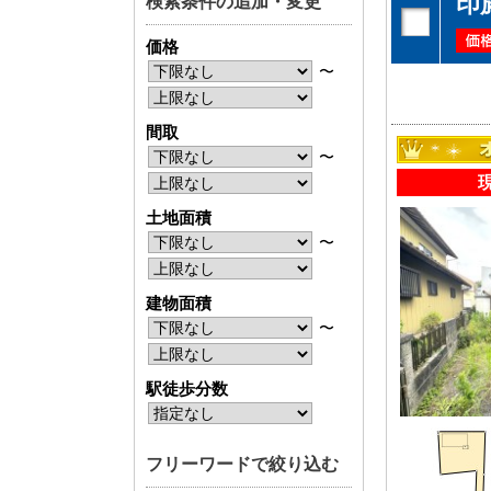
印
検索条件の追加・変更
神奈川支店
神奈川支店
価格
沖縄支店
沖縄支店
〜
間取
〜
土地面積
物件検索
〜
新築一戸建
中古一戸建
建物面積
エリアから探す
エリアから
〜
路線から探す
路線から探
駅徒歩分数
エリアから物件検索
フリーワードで絞り込む
松戸･柏方面エリア
成田･銚子