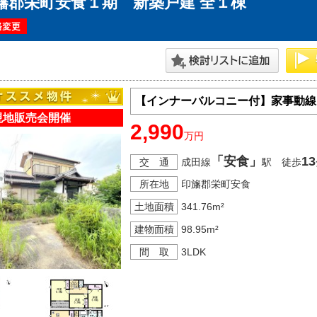
旛郡栄町安食１期 新築戸建 全１棟
神奈川支店
沖縄支店
【インナーバルコニー付】家事動線
現地販売会開催
2,990
万円
「安食」
13
交 通
成田線
駅 徒歩
マンション
所在地
印旛郡栄町安食
探す
エリアから探す
土地面積
341.76m²
す
路線から探す
建物面積
98.95m²
間 取
3LDK
方面エリア
四街道･佐倉･八千代方面エリア