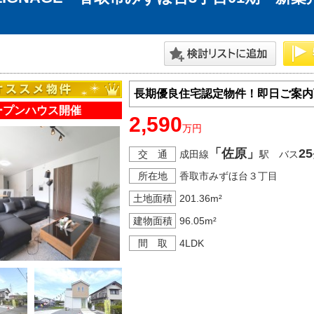
長期優良住宅認定物件！即日ご案内
ープンハウス開催
2,590
万円
「佐原」
25
交 通
成田線
駅 バス
所在地
香取市みずほ台３丁目
土地面積
201.36m²
建物面積
96.05m²
間 取
4LDK