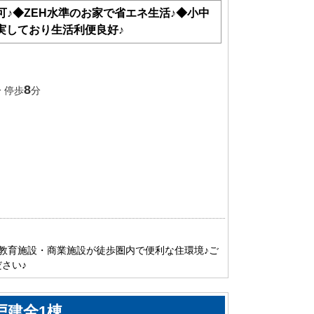
可♪◆ZEH水準のお家で省エネ生活♪◆小中
実しており生活利便良好♪
8
 停歩
分
！教育施設・商業施設が徒歩圏内で便利な住環境♪ご
さい♪
戸建全1棟