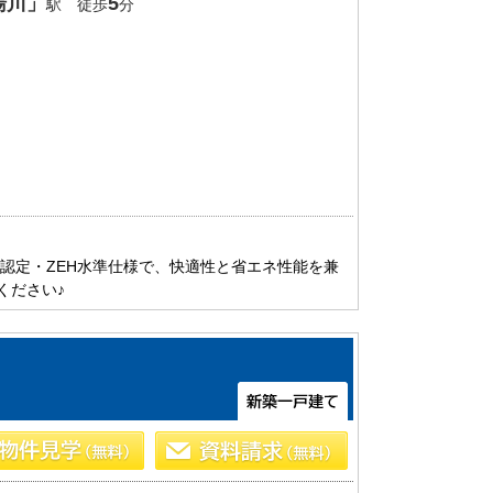
湯川」
5
駅 徒歩
分
宅認定・ZEH水準仕様で、快適性と省エネ性能を兼
ください♪