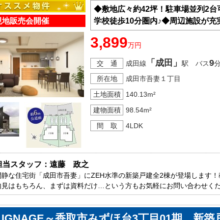
◆敷地広々約42坪！駐車場並列2台
現地販売会開催
学校徒歩10分圏内♪◆周辺施設が充
3,899
万円
「成田」
9
交 通
成田線
駅 バス
分
所在地
成田市吾妻１丁目
土地面積
140.13m²
建物面積
98.54m²
間 取
4LDK
担当スタッフ：遠藤　政之
閑静な住宅街「成田市吾妻」にZEH水準の新築戸建全2棟が登場します
内見はもちろん、まずは資料だけ…という方もお気軽にお問い合わせくだ
LIGNAGE～香取市みずほ台3丁目01期 新築