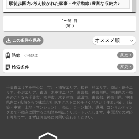
駅徒歩圏内♪考え抜かれた家事・生活動線♪豊富な収納力♪
1〜6件目
(6件)
この条件を保存
変更
路線
小湊鉄道
変更
検索条件
千葉市エリアを中心に、市川・浦安エリア、松戸・柏エリア、成田・銚子エ
リア、外房エリア、市原・木更津エリア、東京都、神奈川県、沖縄県の不動
産のことなら千葉市、松戸市、木更津市、成田市、東京都、神奈川県、沖縄
県内に7店舗をもつ株式会社TKネクストにお任せください！住まい探し（新
築・中古・土地・マンション）、売却、ローン相談、運用、コンサルティン
グまで不動産に関するご相談を幅広くサポートいたします。中国語での対応
も可能です。まずはお気軽にお問い合わせください。