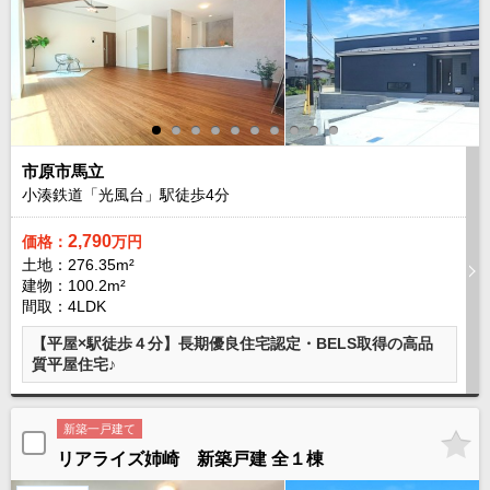
路線から探す
中古一戸建
エリアから探す
路線から探す
マンション
エリアから探す
市原市馬立
路線から探す
小湊鉄道「光風台」駅徒歩
4
分
土 地
2,790
価格：
万円
エリアから探す
土地：276.35m²
路線から探す
建物：100.2m²
間取：4LDK
【平屋×駅徒歩４分】長期優良住宅認定・BELS取得の高品
エリアから物件検索
質平屋住宅♪
松戸･柏方面エリア
松戸･柏方面エリアの新築一戸建
新築一戸建て
松戸･柏方面エリアの中古一戸建
リアライズ姉崎 新築戸建 全１棟
松戸･柏方面エリアのマンション
松戸･柏方面エリアの土地