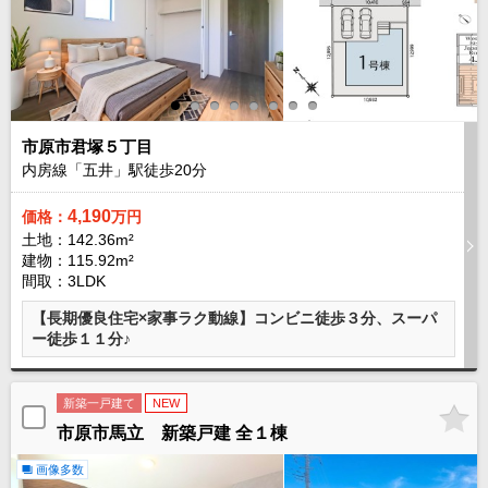
現地販売会情報
千葉本店
松戸支店
成田支店
木更津支店
東京支店
神奈川支店
沖縄支店
スタッフ紹介
市原市君塚５丁目
内房線「五井」駅徒歩
20
分
千葉本店
松戸支店
成田支店
木更津支店
東京支店
神奈川支店
沖縄支店
4,190
価格：
万円
土地：142.36m²
建物：115.92m²
売却査定
会社案内
間取：3LDK
お問い合わせ
サイトマップ
【長期優良住宅×家事ラク動線】コンビニ徒歩３分、スーパ
ー徒歩１１分♪
プライバシーポリシー
新築一戸建て
NEW
物件検索
市原市馬立 新築戸建 全１棟
新築一戸建
画像多数
エリアから探す