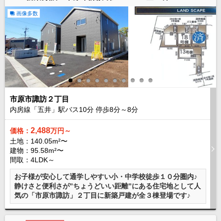
外房エリア
画像多数
外房エリアの新築一戸建
外房エリアの中古一戸建
外房エリアのマンション
外房エリアの土地
内房エリア
内房エリアの新築一戸建
内房エリアの中古一戸建
内房エリアのマンション
市原市諏訪２丁目
内房エリアの土地
内房線「五井」駅バス
10
分 停歩
8
分～
8
分
東京全域エリア
2,488
価格：
万円～
東京全域エリアの新築一戸建
土地：140.05m²〜
東京全域エリアの中古一戸建
建物：95.58m²〜
東京全域エリアのマンション
間取：4LDK～
東京全域エリアの土地
神奈川全域エリア
お子様が安心して通学しやすい小・中学校徒歩１０分圏内♪
静けさと便利さが”ちょうどいい距離”にある住宅地として人
神奈川全域エリアの新築一戸建
気の「市原市諏訪」２丁目に新築戸建が全３棟登場です♪
神奈川全域エリアの中古一戸建
神奈川全域エリアのマンション
神奈川全域エリアの土地