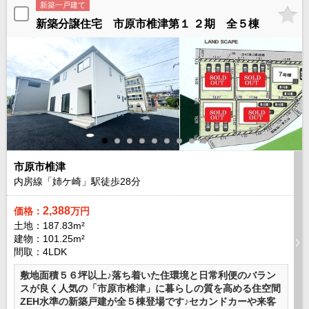
新築一戸建て
沖縄全域エリア
新築分譲住宅 市原市椎津第１ ２期 全５棟
沖縄全域エリアの新築一戸建
沖縄全域エリアの中古一戸建
沖縄全域エリアのマンション
沖縄全域エリアの土地
お客様の声
市原市椎津
内房線「姉ケ崎」駅徒歩
28
分
全店舗営業社員募集！
2,388
価格：
万円
土地：187.83m²
建物：101.25m²
間取：4LDK
敷地面積５６坪以上♪落ち着いた住環境と日常利便のバラン
スが良く人気の「市原市椎津」に暮らしの質を高める住空間
ZEH水準の新築戸建が全５棟登場です♪セカンドカーや来客