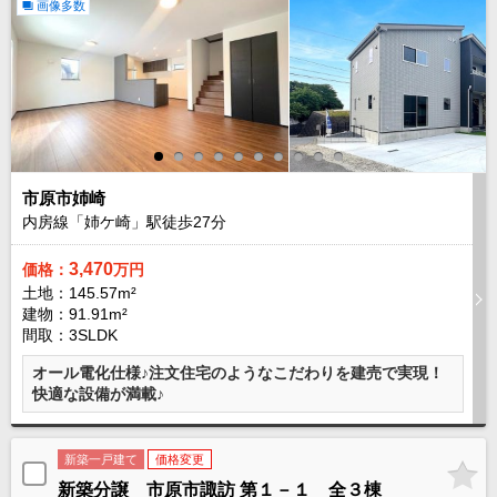
画像多数
成田･銚子方面エリア
成田･銚子方面エリアの新築一戸建
成田･銚子方面エリアの中古一戸建
成田･銚子方面エリアのマンション
成田･銚子方面エリアの土地
四街道･佐倉･八千代方面エリア
四街道･佐倉･八千代方面エリアの新築一戸建
市原市姉崎
四街道･佐倉･八千代方面エリアの中古一戸建
四街道･佐倉･八千代方面エリアのマンション
内房線「姉ケ崎」駅徒歩
27
分
四街道･佐倉･八千代方面エリアの土地
3,470
価格：
万円
船橋･市川･浦安方面エリア
土地：145.57m²
船橋･市川･浦安方面エリアの新築一戸建
建物：91.91m²
船橋･市川･浦安方面エリアの中古一戸建
間取：3SLDK
船橋･市川･浦安方面エリアのマンション
船橋･市川･浦安方面エリアの土地
オール電化仕様♪注文住宅のようなこだわりを建売で実現！
快適な設備が満載♪
千葉市エリア
千葉市エリアの新築一戸建
千葉市エリアの中古一戸建
新築一戸建て
価格変更
千葉市エリアのマンション
千葉市エリアの土地
新築分譲 市原市諏訪 第１－１ 全３棟