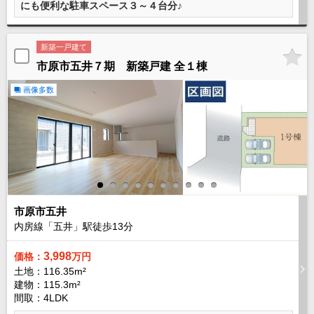
にも便利な駐車スペース３～４台分♪
新築一戸建て
市原市五井７期 新築戸建 全１棟
画像多数
市原市五井
内房線「五井」駅徒歩
13
分
3,998
価格：
万円
土地：116.35m²
建物：115.3m²
間取：4LDK