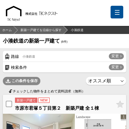
ホーム
新築一戸建てを沿線から探す
小湊鉄道
小湊鉄道の新築一戸建て
(
6
件)
前回の履歴
検討リスト
保存した検索条件
変更
路線
小湊鉄道
中国語での対応も可能です
変更
検索条件
お問い合わせ
この条件を保存
営業メールは固くお断りします
チェックした物件をまとめて資料請求（無料）
お知らせ
新築一戸建て
NEW
市原市君塚５丁目第２ 新築戸建 全１棟
千葉本店
松戸支店
成田支店
木更津支店
東京支店
神奈川支店
沖縄支店