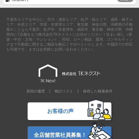
現地販売会情報
千葉本店
松戸支店
成田支店
木更津支店
東京支店
千葉市エリアを中心に、市川・浦安エリア、松戸・柏エリア、成田・銚子エ
神奈川支店
沖縄支店
リア、外房エリア、市原・木更津エリア、東京都、神奈川県、沖縄県の不動
産のことなら千葉市、松戸市、木更津市、成田市、東京都、神奈川県、沖縄
県内に7店舗をもつ株式会社TKネクストにお任せください！住まい探し（新
築・中古・土地・マンション）、売却、ローン相談、運用、コンサルティン
スタッフ紹介
グまで不動産に関するご相談を幅広くサポートいたします。中国語での対応
も可能です。まずはお気軽にお問い合わせください。
千葉本店
松戸支店
成田支店
木更津支店
東京支店
神奈川支店
沖縄支店
売却査定
会社案内
お問い合わせ
サイトマップ
前回の履歴
検討リスト
保存した検索条件
プライバシーポリシー
お客様の声
物件検索
新築一戸建
全店舗営業社員募集！
エリアから探す