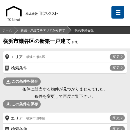
ホーム
新築一戸建てをエリアから探す
横浜市瀬谷区
横浜市瀬谷区の新築一戸建て
(
0
件)
前回の履歴
検討リスト
保存した検索条件
変更
エリア
横浜市瀬谷区
中国語での対応も可能です
変更
検索条件
お問い合わせ
この条件を保存
営業メールは固くお断りします
条件に該当する物件が見つかりませんでした。
条件を変更して再度ご覧下さい。
お知らせ
この条件を保存
千葉本店
松戸支店
成田支店
木更津支店
東京支店
変更
エリア
横浜市瀬谷区
神奈川支店
沖縄支店
変更
検索条件