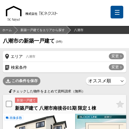
ホーム
新築一戸建てをエリアから探す
八潮市
八潮市の新築一戸建て
(
3
件)
前回の履歴
検討リスト
保存した検索条件
変更
エリア
八潮市
中国語での対応も可能です
変更
検索条件
お問い合わせ
この条件を保存
営業メールは固くお断りします
チェックした物件をまとめて資料請求（無料）
お知らせ
新築一戸建て
新築戸建て 八潮市南後谷01期 限定１棟
千葉本店
松戸支店
成田支店
木更津支店
東京支店
神奈川支店
沖縄支店
画像多数