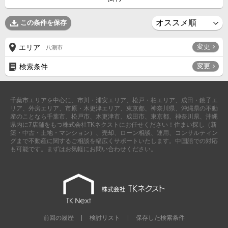
外房エリア
この条件を保存
外房エリアの新築一戸建
外房エリアの中古一戸建
外房エリアのマンション
変更
エリア
八潮市
外房エリアの土地
変更
検索条件
内房エリア
内房エリアの新築一戸建
内房エリアの中古一戸建
内房エリアのマンション
千葉市エリアを中心に、市川・浦安エリア、松戸・柏エリア、成田・銚子エ
内房エリアの土地
リア、外房エリア、市原・木更津エリア、東京都、神奈川県、沖縄県の不動
産のことなら千葉市、松戸市、木更津市、成田市、東京都、神奈川県、沖縄
東京全域エリア
県内に7店舗をもつ株式会社TKネクストにお任せください！住まい探し（新
築・中古・土地・マンション）、売却、ローン相談、運用、コンサルティン
東京全域エリアの新築一戸建
グまで不動産に関するご相談を幅広くサポートいたします。中国語での対応
東京全域エリアの中古一戸建
も可能です。まずはお気軽にお問い合わせください。
東京全域エリアのマンション
東京全域エリアの土地
神奈川全域エリア
神奈川全域エリアの新築一戸建
神奈川全域エリアの中古一戸建
神奈川全域エリアのマンション
前回の履歴
検討リスト
保存した検索条件
神奈川全域エリアの土地