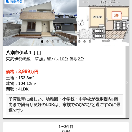
画像多数
成田･銚子方面エリア
成田･銚子方面エリアの新築一戸建
成田･銚子方面エリアの中古一戸建
成田･銚子方面エリアのマンション
成田･銚子方面エリアの土地
四街道･佐倉･八千代方面エリア
四街道･佐倉･八千代方面エリアの新築一戸建
八潮市伊草１丁目
四街道･佐倉･八千代方面エリアの中古一戸建
四街道･佐倉･八千代方面エリアのマンション
東武伊勢崎線「草加」駅バス
16
分 停歩
2
分
四街道･佐倉･八千代方面エリアの土地
3,999
価格：
万円
船橋･市川･浦安方面エリア
土地：153.3m²
船橋･市川･浦安方面エリアの新築一戸建
建物：104.12m²
船橋･市川･浦安方面エリアの中古一戸建
間取：4LDK
船橋･市川･浦安方面エリアのマンション
船橋･市川･浦安方面エリアの土地
子育世帯に嬉しい、幼稚園・小学校・中学校が徒歩圏内♪南
向きで陽当り良好のLDKは、家族でのびのびと過ごすのに最
千葉市エリア
適です♪
千葉市エリアの新築一戸建
千葉市エリアの中古一戸建
千葉市エリアのマンション
1〜3件目
千葉市エリアの土地
(3件)