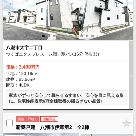
路線から探す
中古一戸建
エリアから探す
路線から探す
マンション
エリアから探す
八潮市大字二丁目
路線から探す
つくばエクスプレス「八潮」駅バス
16
分 停歩
3
分
土 地
3,490
価格：
万円
エリアから探す
土地：120.18m²
路線から探す
建物：93.56m²
間取：4LDK
家族がずっと安心して暮らせるすまい、安心を目に見える形
エリアから物件検索
に。住宅性能表示6冠全棟取得の揺るぎない品質♪
松戸･柏方面エリア
松戸･柏方面エリアの新築一戸建
新築一戸建て
価格変更
松戸･柏方面エリアの中古一戸建
新築戸建 八潮市伊草第2 全2棟
松戸･柏方面エリアのマンション
松戸･柏方面エリアの土地