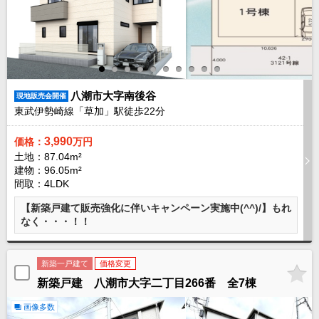
現地販売会情報
千葉本店
松戸支店
成田支店
木更津支店
東京支店
神奈川支店
沖縄支店
スタッフ紹介
八潮市大字南後谷
現地販売会開催
東武伊勢崎線「草加」駅徒歩
22
分
千葉本店
松戸支店
成田支店
木更津支店
東京支店
神奈川支店
沖縄支店
3,990
価格：
万円
土地：87.04m²
建物：96.05m²
売却査定
会社案内
間取：4LDK
お問い合わせ
サイトマップ
【新築戸建て販売強化に伴いキャンペーン実施中(^^)/】もれ
なく・・・！！
プライバシーポリシー
新築一戸建て
価格変更
物件検索
新築戸建 八潮市大字二丁目266番 全7棟
新築一戸建
画像多数
エリアから探す