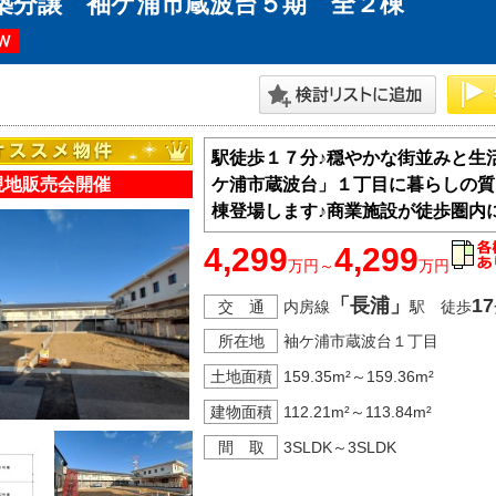
築分譲 袖ケ浦市蔵波台５期 全２棟
神奈川支店
沖縄支店
駅徒歩１７分♪穏やかな街並みと生
現地販売会開催
ケ浦市蔵波台」１丁目に暮らしの質
棟登場します♪商業施設が徒歩圏内
4,299
4,299
万円～
万円
マンション
「長浦」
17
交 通
内房線
駅 徒歩
探す
エリアから探す
す
路線から探す
所在地
袖ケ浦市蔵波台１丁目
土地面積
159.35m²～159.36m²
建物面積
112.21m²～113.84m²
間 取
3SLDK～3SLDK
方面エリア
四街道･佐倉･八千代方面エリア