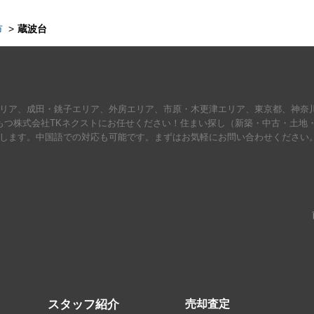
市
蔵波台
リア、成田・銚子エリア、外房エリア、市原・木更津エリア、東京都、神奈
もつ株式会社TKネクストにお任せください！住まい探し（新築・中古・土地
します。中国語での対応も可能です。まずはお気軽にお問い合わせください
スタッフ紹介
売却査定