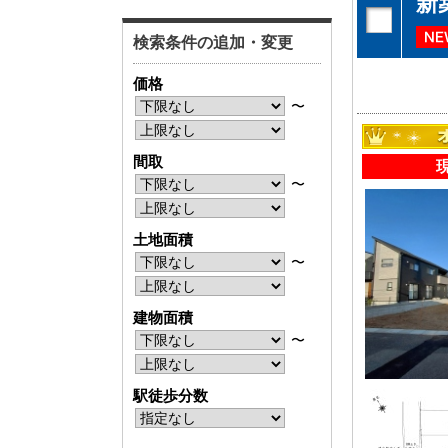
新
神奈川支店
神奈川支店
検索条件の追加・変更
沖縄支店
沖縄支店
価格
〜
間取
〜
物件検索
土地面積
新築一戸建
中古一戸建
〜
エリアから探す
エリアから
路線から探す
路線から探
建物面積
〜
駅徒歩分数
エリアから物件検索
松戸･柏方面エリア
成田･銚子