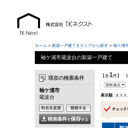
ホーム
新築一戸建てをエリアから探す
袖ケ浦
袖ケ浦市蔵波台の新築一戸建て
お知らせ
現地販売会情報
1
【全
件】 
現在の検索条件
千葉本店
千葉本店
袖ケ浦市
松戸支店
松戸支店
表示順
オスス
蔵波台
成田支店
成田支店
チェック
木更津支店
木更津支店
東京支店
東京支店