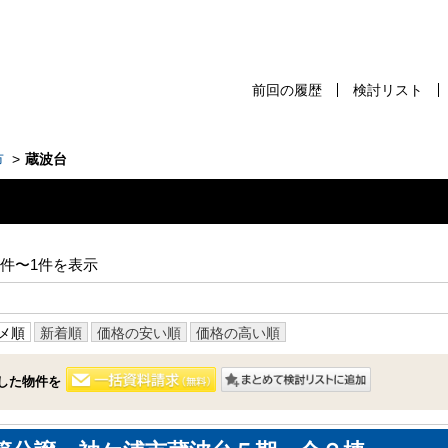
前回の履歴
検討リスト
前回の履歴
検討リスト
保存した検
市
蔵波台
スタッフ紹介
売却査定
1件〜1件を表示
千葉本店
会社案内
松戸支店
メ順
新着順
価格の安い順
価格の高い順
お問い合わせ
成田支店
サイトマップ
した物件を
木更津支店
プライバシーポリシー
東京支店