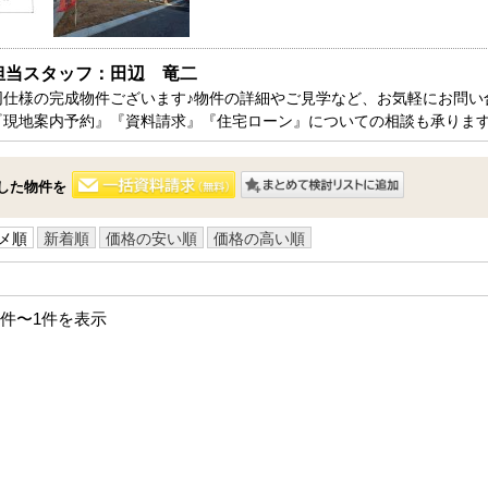
方面エリアの新築一戸建
四街道･佐倉･八千代方面エリアの新築一戸建
方面エリアの中古一戸建
四街道･佐倉･八千代方面エリアの中古一戸建
方面エリアのマンション
四街道･佐倉･八千代方面エリアのマンション
担当スタッフ：田辺　竜二
方面エリアの土地
四街道･佐倉･八千代方面エリアの土地
同仕様の完成物件ございます♪物件の詳細やご見学など、お気軽にお問い合
『現地案内予約』『資料請求』『住宅ローン』についての相談も承りま
内房エリア
の新築一戸建
内房エリアの新築一戸建
した物件を
の中古一戸建
内房エリアの中古一戸建
のマンション
内房エリアのマンション
メ順
新着順
価格の安い順
価格の高い順
の土地
内房エリアの土地
リア
1件〜1件を表示
リアの新築一戸建
リアの中古一戸建
リアのマンション
リアの土地