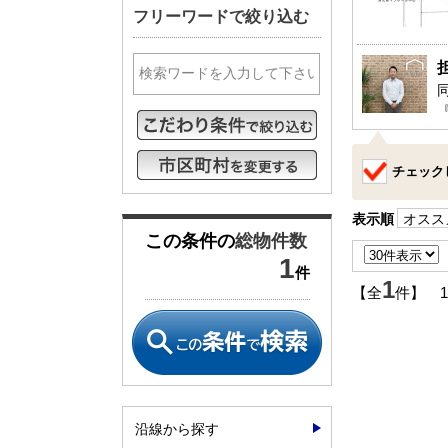
フリーワードで絞り込む
松戸･柏方面エリアの新築一戸建
成田･銚子
松戸･柏方面エリアの中古一戸建
成田･銚子
松戸･柏方面エリアのマンション
成田･銚子
松戸･柏方面エリアの土地
成田･銚子
千葉市エリア
外房エリア
千葉市エリアの新築一戸建
外房エリア
チェック
千葉市エリアの中古一戸建
外房エリア
千葉市エリアのマンション
外房エリア
表示順
オスス
この条件の
総物件数
千葉市エリアの土地
外房エリア
1
件
1
神奈川全域エリア
沖縄全域エ
【全
件】 
神奈川全域エリアの新築一戸建
沖縄全域エ
神奈川全域エリアの中古一戸建
沖縄全域エ
神奈川全域エリアのマンション
沖縄全域エ
神奈川全域エリアの土地
沖縄全域エ
沿線から探す