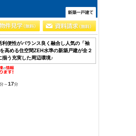
活利便性がバランス良く融合し人気の「袖
を高める住空間ZEH水準の新築戸建が全２
に揃う充実した周辺環境♪
土 地
17
分～
分
エリアから探す
路線から探す
船橋･市川･浦安方面エリア