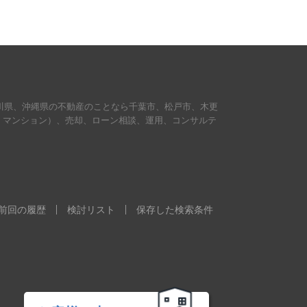
川県、沖縄県の不動産のことなら千葉市、松戸市、木更
・マンション）、売却、ローン相談、運用、コンサルテ
。
前回の履歴
検討リスト
保存した検索条件