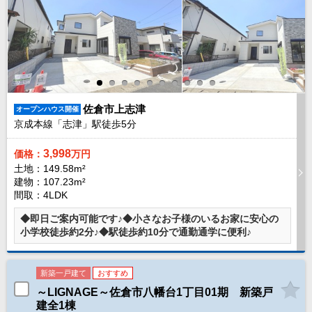
路線から探す
中古一戸建
エリアから探す
路線から探す
マンション
エリアから探す
佐倉市上志津
オープンハウス開催
路線から探す
京成本線「志津」駅徒歩
5
分
土 地
3,998
価格：
万円
エリアから探す
土地：149.58m²
路線から探す
建物：107.23m²
間取：4LDK
◆即日ご案内可能です♪◆小さなお子様のいるお家に安心の
エリアから物件検索
小学校徒歩約2分♪◆駅徒歩約10分で通勤通学に便利♪
松戸･柏方面エリア
松戸･柏方面エリアの新築一戸建
新築一戸建て
おすすめ
松戸･柏方面エリアの中古一戸建
～LIGNAGE～佐倉市八幡台1丁目01期 新築戸
松戸･柏方面エリアのマンション
松戸･柏方面エリアの土地
建全1棟