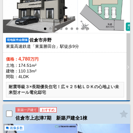
現地販売会情報
千葉本店
松戸支店
成田支店
木更津支店
東京支店
神奈川支店
沖縄支店
スタッフ紹介
佐倉市井野
現地販売会開催
東葉高速鉄道「東葉勝田台」駅徒歩
9
分
千葉本店
松戸支店
成田支店
木更津支店
東京支店
神奈川支店
沖縄支店
4,780
価格：
万円
土地：174.51m²
建物：110.13m²
売却査定
会社案内
間取：4LDK
お問い合わせ
サイトマップ
耐震等級３×長期優良住宅！広々２５帖ＬＤＫの心地よい未
来型オール電化邸宅
プライバシーポリシー
新築一戸建て
おすすめ
物件検索
佐倉市上志津7期 新築戸建全1棟
新築一戸建
画像多数
エリアから探す