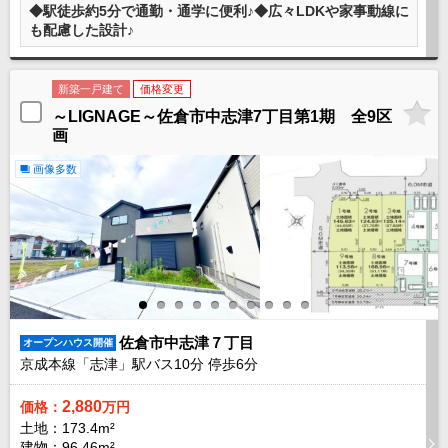
◆駅徒歩約5分で通勤・通学に便利♪◆広々LDKや家事動線に
も配慮した設計♪
新築一戸建て
価格変更
～LIGNAGE～佐倉市中志津7丁目第1期 全9区
画
画像多数
佐倉市中志津７丁目
オープンハウス開催
京成本線「志津」駅バス
10
分 停歩
6
分
2,880
価格：
万円
土地：173.4m²
建物：96.46m²