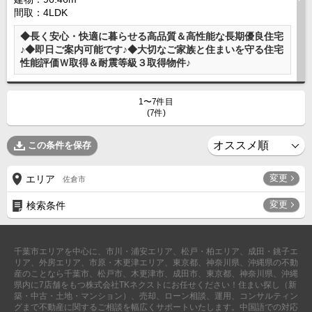
間取：4LDK
◆長く安心・快適に暮らせる高品質＆高性能な長期優良住宅
♪◆即日ご案内可能です♪◆大切なご家族と住まいを守る住宅
性能評価Ｗ取得＆耐震等級３取得物件♪
1〜7件目
(7件)
この条件を保存
変更
エリア
佐倉市
変更
検索条件
千葉市エリアを中心に、市川・浦安エリア、松戸・柏エリア、成田・銚子エ
リア、外房エリア、市原・木更津エリア、東京都、神奈川県、沖縄県の不動
産のことなら千葉市、松戸市、木更津市、成田市、東京都、神奈川県、沖縄
県内に7店舗をもつ株式会社TKネクストにお任せください！住まい探し（新
築・中古・土地・マンション）、売却、ローン相談、運用、コンサルティン
グまで不動産に関するご相談を幅広くサポートいたします。中国語での対応