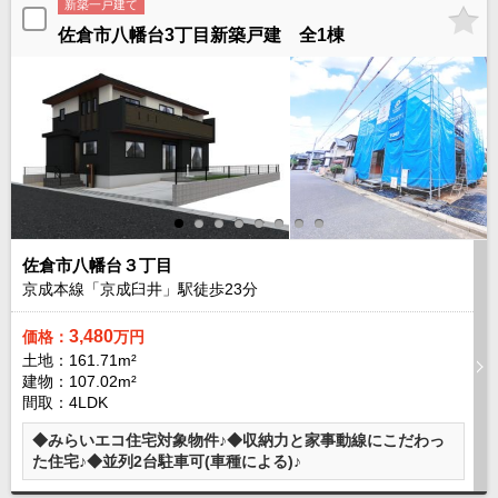
新築一戸建て
外房エリア
佐倉市八幡台3丁目新築戸建 全1棟
外房エリアの新築一戸建
外房エリアの中古一戸建
外房エリアのマンション
外房エリアの土地
内房エリア
内房エリアの新築一戸建
内房エリアの中古一戸建
内房エリアのマンション
内房エリアの土地
佐倉市八幡台３丁目
東京全域エリア
京成本線「京成臼井」駅徒歩
23
分
東京全域エリアの新築一戸建
東京全域エリアの中古一戸建
3,480
価格：
万円
東京全域エリアのマンション
土地：161.71m²
東京全域エリアの土地
建物：107.02m²
神奈川全域エリア
間取：4LDK
神奈川全域エリアの新築一戸建
◆みらいエコ住宅対象物件♪◆収納力と家事動線にこだわっ
神奈川全域エリアの中古一戸建
た住宅♪◆並列2台駐車可(車種による)♪
神奈川全域エリアのマンション
神奈川全域エリアの土地