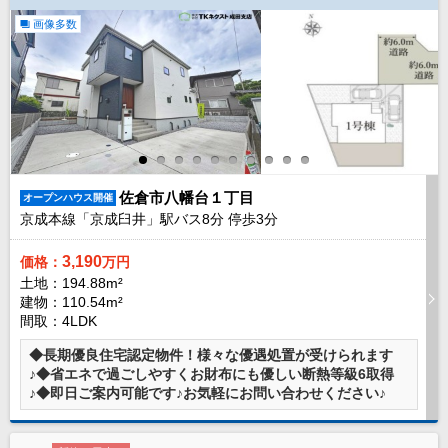
成田･銚子方面エリア
画像多数
成田･銚子方面エリアの新築一戸建
成田･銚子方面エリアの中古一戸建
成田･銚子方面エリアのマンション
成田･銚子方面エリアの土地
四街道･佐倉･八千代方面エリア
四街道･佐倉･八千代方面エリアの新築一戸建
四街道･佐倉･八千代方面エリアの中古一戸建
四街道･佐倉･八千代方面エリアのマンション
佐倉市八幡台１丁目
オープンハウス開催
四街道･佐倉･八千代方面エリアの土地
京成本線「京成臼井」駅バス
8
分 停歩
3
分
船橋･市川･浦安方面エリア
3,190
価格：
万円
船橋･市川･浦安方面エリアの新築一戸建
土地：194.88m²
船橋･市川･浦安方面エリアの中古一戸建
建物：110.54m²
船橋･市川･浦安方面エリアのマンション
間取：4LDK
船橋･市川･浦安方面エリアの土地
◆長期優良住宅認定物件！様々な優遇処置が受けられます
千葉市エリア
♪◆省エネで過ごしやすくお財布にも優しい断熱等級6取得
千葉市エリアの新築一戸建
♪◆即日ご案内可能です♪お気軽にお問い合わせください♪
千葉市エリアの中古一戸建
千葉市エリアのマンション
千葉市エリアの土地