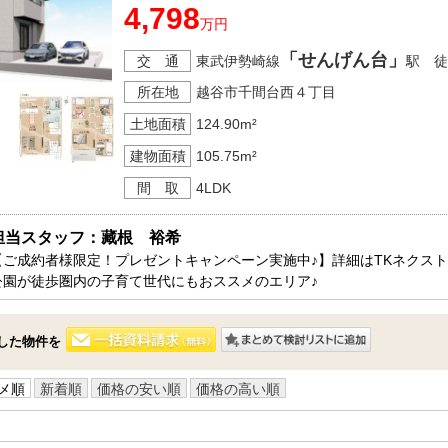
4,798
万円
「せんげん台」
交 通
東武伊勢崎線
駅 徒
所在地
越谷市千間台西４丁目
土地面積
124.90m²
建物面積
105.75m²
間 取
4LDK
担当スタッフ：藏根　裕希
【ご成約者様限定！プレゼントキャンペーン実施中♪】詳細はTKネクス
公園が徒歩圏内の子育て世代にもおススメのエリア♪
した物件を
メ順
新着順
価格の安い順
価格の高い順