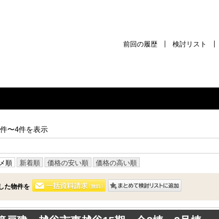
前回の履歴
検討リスト
前回の履歴
検討リスト
保存した検
スタッフ紹介
売却査定
1件〜4件を表示
千葉本店
会社案内
松戸支店
メ順
新着順
価格の安い順
価格の高い順
お問い合わせ
成田支店
サイトマップ
した物件を
木更津支店
プライバシーポリシー
東京支店