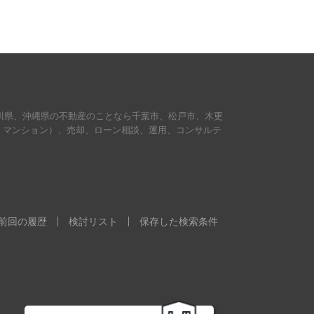
川県、沖縄県の不動産のことなら千葉市、松戸市、木更
・マンション）、売却、ローン相談、運用、コンサルテ
。
前回の履歴
検討リスト
保存した検索条件