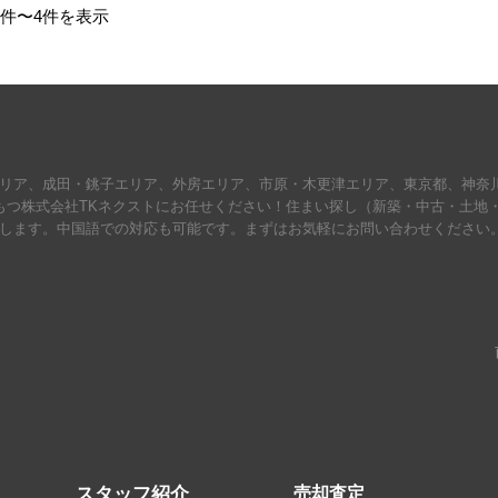
1件〜4件を表示
リア、成田・銚子エリア、外房エリア、市原・木更津エリア、東京都、神奈
もつ株式会社TKネクストにお任せください！住まい探し（新築・中古・土地
します。中国語での対応も可能です。まずはお気軽にお問い合わせください
スタッフ紹介
売却査定