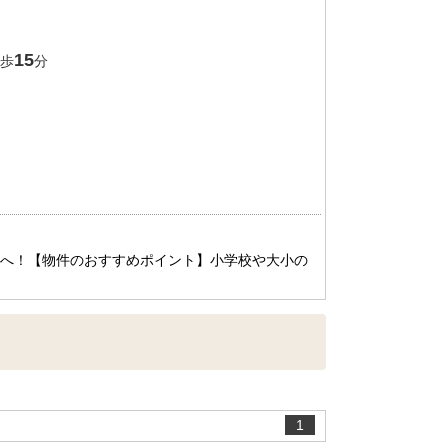
15
歩
分
トへ！【物件のおすすめポイント】小学校や大小の
1