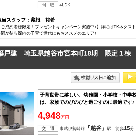
間 取
4LDK
担当スタッフ：藏根　裕希
【ご成約者様限定！プレゼントキャンペーン実施中♪】詳細はTKネクス
公園が徒歩圏内の子育て世代にもおススメのエリア♪
築戸建 埼玉県越谷市宮本町18期 限定１棟
子育世帯に嬉しい、幼稚園・小学校・中学校
は、家族でのびのびと過ごすのに最適です♪
4,948
万円
「越谷」
15
交 通
東武伊勢崎線
駅 徒歩
分