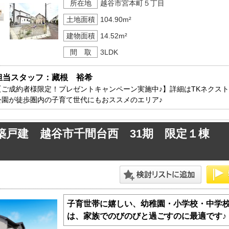
所在地
越谷市宮本町５丁目
土地面積
104.90m²
建物面積
14.52m²
間 取
3LDK
担当スタッフ：藏根　裕希
【ご成約者様限定！プレゼントキャンペーン実施中♪】詳細はTKネクス
公園が徒歩圏内の子育て世代にもおススメのエリア♪
築戸建 越谷市千間台西 31期 限定１棟
子育世帯に嬉しい、幼稚園・小学校・中学校
は、家族でのびのびと過ごすのに最適です♪