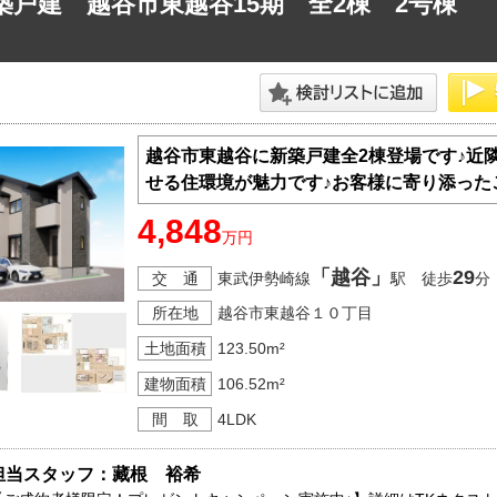
築戸建 越谷市東越谷15期 全2棟 2号棟
神奈川支店
沖縄支店
越谷市東越谷に新築戸建全2棟登場です♪近
せる住環境が魅力です♪お客様に寄り添った
4,848
万円
「越谷」
29
マンション
交 通
東武伊勢崎線
駅 徒歩
分
探す
エリアから探す
所在地
越谷市東越谷１０丁目
す
路線から探す
土地面積
123.50m²
建物面積
106.52m²
間 取
4LDK
担当スタッフ：藏根　裕希
方面エリア
四街道･佐倉･八千代方面エリア