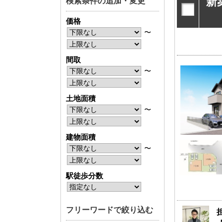
新
検索条件の追加・変更
神奈川支店
神奈川支店
価格
沖縄支店
沖縄支店
〜
間取
〜
土地面積
物件検索
〜
新築一戸建
中古一戸建
建物面積
エリアから探す
エリアから
〜
路線から探す
路線から探
駅徒歩分数
エリアから物件検索
フリーワードで絞り込む
松戸･柏方面エリア
成田･銚子