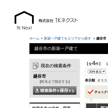
ホーム
新築一戸建てをエリアから探す
越谷市
越谷市の新築一戸建て
お知らせ
現地販売会情報
4
【全
件】 
現在の検索条件
千葉本店
千葉本店
越谷市
松戸支店
松戸支店
表示順
オスス
［
町名まで指定する
］
成田支店
成田支店
チェック
木更津支店
木更津支店
東京支店
東京支店