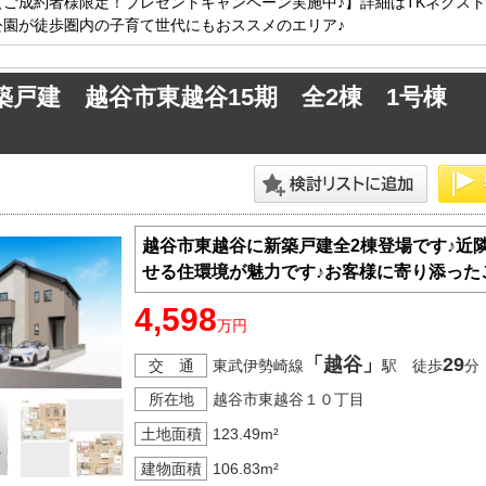
【ご成約者様限定！プレゼントキャンペーン実施中♪】詳細はTKネクス
方面エリアの新築一戸建
四街道･佐倉･八千代方面エリアの新築一戸建
公園が徒歩圏内の子育て世代にもおススメのエリア♪
方面エリアの中古一戸建
四街道･佐倉･八千代方面エリアの中古一戸建
方面エリアのマンション
四街道･佐倉･八千代方面エリアのマンション
築戸建 越谷市東越谷15期 全2棟 1号棟
方面エリアの土地
四街道･佐倉･八千代方面エリアの土地
内房エリア
の新築一戸建
内房エリアの新築一戸建
の中古一戸建
内房エリアの中古一戸建
のマンション
内房エリアのマンション
越谷市東越谷に新築戸建全2棟登場です♪近
の土地
内房エリアの土地
せる住環境が魅力です♪お客様に寄り添った
4,598
リア
万円
リアの新築一戸建
「越谷」
29
交 通
東武伊勢崎線
駅 徒歩
分
リアの中古一戸建
リアのマンション
所在地
越谷市東越谷１０丁目
リアの土地
土地面積
123.49m²
建物面積
106.83m²