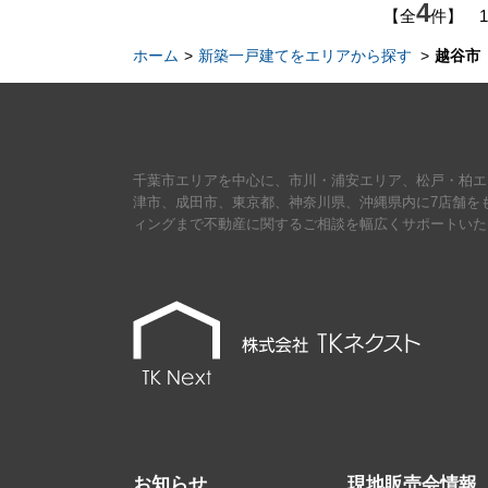
4
【全
件】 
ホーム
新築一戸建てをエリアから探す
越谷市
千葉市エリアを中心に、市川・浦安エリア、松戸・柏エ
津市、成田市、東京都、神奈川県、沖縄県内に7店舗を
ィングまで不動産に関するご相談を幅広くサポートいた
お知らせ
現地販売会情報