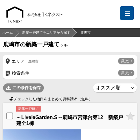
ホーム
新築一戸建てをエリアから探す
鹿嶋市
鹿嶋市の新築一戸建て
(
2
件)
前回の履歴
検討リスト
保存した検索条件
変更
エリア
鹿嶋市
中国語での対応も可能です
変更
検索条件
お問い合わせ
この条件を保存
営業メールは固くお断りします
チェックした物件をまとめて資料請求（無料）
お知らせ
新築一戸建て
～LiveleGarden.S～鹿嶋市宮津台第12 新築戸
千葉本店
松戸支店
成田支店
木更津支店
東京支店
建全1棟
神奈川支店
沖縄支店