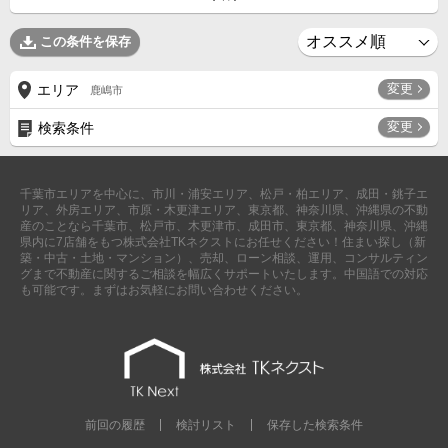
成田･銚子方面エリア
この条件を保存
成田･銚子方面エリアの新築一戸建
成田･銚子方面エリアの中古一戸建
成田･銚子方面エリアのマンション
変更
エリア
鹿嶋市
成田･銚子方面エリアの土地
変更
検索条件
四街道･佐倉･八千代方面エリア
四街道･佐倉･八千代方面エリアの新築一戸建
四街道･佐倉･八千代方面エリアの中古一戸建
千葉市エリアを中心に、市川・浦安エリア、松戸・柏エリア、成田・銚子エ
四街道･佐倉･八千代方面エリアのマンション
リア、外房エリア、市原・木更津エリア、東京都、神奈川県、沖縄県の不動
四街道･佐倉･八千代方面エリアの土地
産のことなら千葉市、松戸市、木更津市、成田市、東京都、神奈川県、沖縄
県内に7店舗をもつ株式会社TKネクストにお任せください！住まい探し（新
船橋･市川･浦安方面エリア
築・中古・土地・マンション）、売却、ローン相談、運用、コンサルティン
船橋･市川･浦安方面エリアの新築一戸建
グまで不動産に関するご相談を幅広くサポートいたします。中国語での対応
船橋･市川･浦安方面エリアの中古一戸建
も可能です。まずはお気軽にお問い合わせください。
船橋･市川･浦安方面エリアのマンション
船橋･市川･浦安方面エリアの土地
千葉市エリア
千葉市エリアの新築一戸建
千葉市エリアの中古一戸建
千葉市エリアのマンション
前回の履歴
検討リスト
保存した検索条件
千葉市エリアの土地