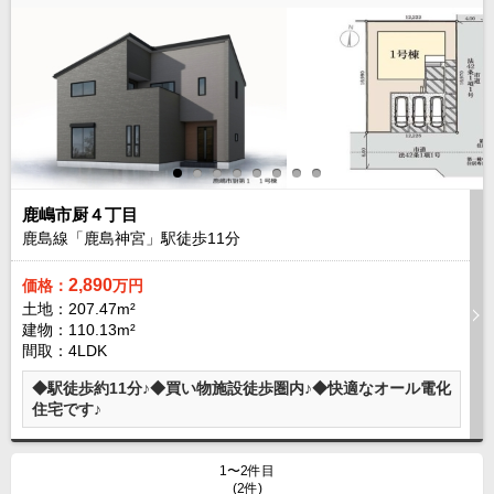
路線から探す
中古一戸建
エリアから探す
路線から探す
マンション
エリアから探す
路線から探す
鹿嶋市厨４丁目
土 地
鹿島線「鹿島神宮」駅徒歩
11
分
エリアから探す
路線から探す
2,890
価格：
万円
土地：207.47m²
建物：110.13m²
間取：4LDK
エリアから物件検索
◆駅徒歩約11分♪◆買い物施設徒歩圏内♪◆快適なオール電化
松戸･柏方面エリア
住宅です♪
松戸･柏方面エリアの新築一戸建
松戸･柏方面エリアの中古一戸建
松戸･柏方面エリアのマンション
1〜2件目
松戸･柏方面エリアの土地
(2件)