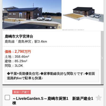
現地販売会情報
千葉本店
松戸支店
成田支店
木更津支店
東京支店
神奈川支店
沖縄支店
スタッフ紹介
鹿嶋市大字宮津台
千葉本店
松戸支店
成田支店
木更津支店
東京支店
鹿島線「鹿島神宮」駅3.4km
神奈川支店
沖縄支店
2,790
価格：
万円
土地：358.46m²
売却査定
会社案内
建物：85.29m²
間取：3LDK
お問い合わせ
サイトマップ
◆平屋×長期優良住宅♪◆家事動線良好な間取りです♪◆前面
プライバシーポリシー
道路約6mで駐車も快適♪
物件検索
新築一戸建て
新築一戸建
～LiveleGarden.S～鹿嶋市厨第1 新築戸建全1
棟
エリアから探す