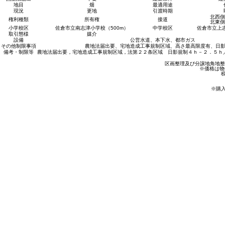
地目
畑
最適用途
現況
更地
引渡時期
北西側
権利種類
所有権
接道
北東側
小学校区
佐倉市立南志津小学校（500m）
中学校区
佐倉市立上志
取引態様
媒介
設備
公営水道、本下水、都市ガス
その他制限事項
農地法届出要、宅地造成工事規制区域、高さ最高限度有、日
備考・制限等
農地法届出要，宅地造成工事規制区域，法第２２条区域 日影規制４ｈ－２．５ｈ
区画整理及び分譲地
角地
整
※価格は物
※購