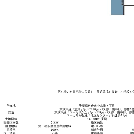
落ち着いた住宅街に位置し、周辺環境も良好！小学校や
所在地
千葉県佐倉市中志津７丁目
京成本線「志津」駅バス10分 バス停「南中野」停歩6
交通
京成本線「ユーカリが丘」駅バス9分 バス停「南中野」停歩
ユーカリが丘線「地区センター」駅徒歩41分
土地面積
143.58m² 実測
販売区画数
5区画
総区画数
用途地域
第一種低層住居専用地域
建ぺい率
容積率
100％
都市計画
国土法届出
不要
建築条件
建