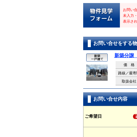
お問い
未入力
表示さ
お問い合せをする
新築分譲
価 格
路線／最寄
取扱会社
お問い合せ内容
ご希望日