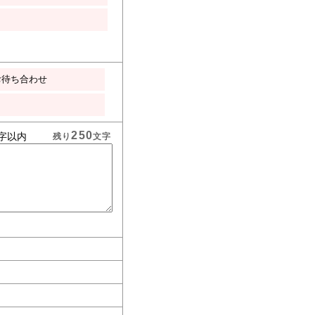
お待ち合わせ
250
字以内
残り
文字