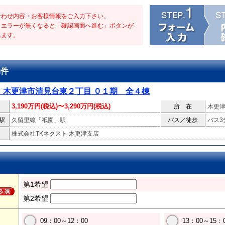
合わせ内容・お客様情報をご入力下さい。
・エラーが無くなると「確認画面へ進む」ボタンが
れます。
物件
 木更津市清見台東２丁目 ０１期 全４棟
3,190万円(税込)〜3,290万円(税込)
所 在
木更
駅
久留里線「祇園」駅
バス／徒歩
バス3
株式会社TKネクスト 木更津支店
第1希望
第2希望
09：00～12：00
13：00～15：